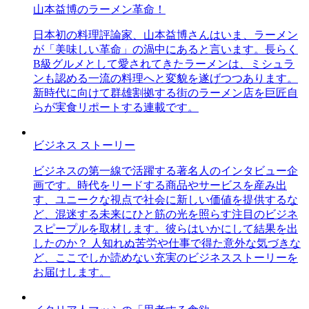
山本益博のラーメン革命！
日本初の料理評論家、山本益博さんはいま、ラーメン
が「美味しい革命」の渦中にあると言います。長らく
B級グルメとして愛されてきたラーメンは、ミシュラ
ンも認める一流の料理へと変貌を遂げつつあります。
新時代に向けて群雄割拠する街のラーメン店を巨匠自
らが実食リポートする連載です。
ビジネス ストーリー
ビジネスの第一線で活躍する著名人のインタビュー企
画です。時代をリードする商品やサービスを産み出
す、ユニークな視点で社会に新しい価値を提供するな
ど、混迷する未来にひと筋の光を照らす注目のビジネ
スピープルを取材します。彼らはいかにして結果を出
したのか？ 人知れぬ苦労や仕事で得た意外な気づきな
ど、ここでしか読めない充実のビジネスストーリーを
お届けします。