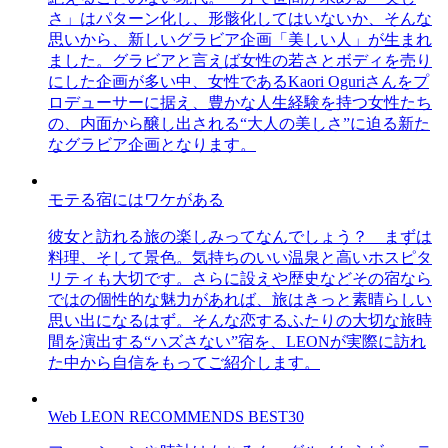
さ」はパターン化し、形骸化してはいないか、そんな
思いから、新しいグラビア企画「美しい人」が生まれ
ました。グラビアと言えば女性の若さとボディを売り
にした企画が多い中、女性であるKaori Oguriさんをプ
ロデューサーに据え、豊かな人生経験を持つ女性たち
の、内面から醸し出される“大人の美しさ”に迫る新た
なグラビア企画となります。
モテる宿にはワケがある
彼女と訪れる旅の楽しみってなんでしょう？ まずは
料理、そして景色。気持ちのいい温泉と高いホスピタ
リティも大切です。さらに設えや歴史などその宿なら
ではの個性的な魅力があれば、旅はきっと素晴らしい
思い出になるはず。そんな恋するふたりの大切な旅時
間を演出する“ハズさない”宿を、LEONが実際に訪れ
た中から自信をもってご紹介します。
Web LEON RECOMMENDS BEST30