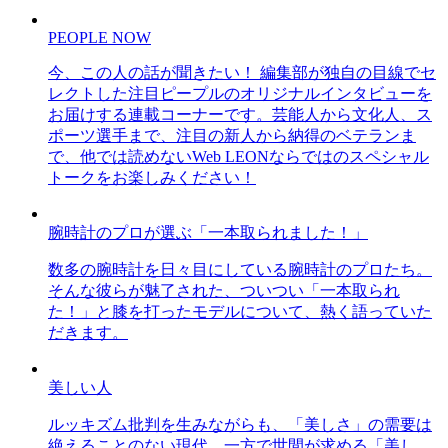
PEOPLE NOW
今、この人の話が聞きたい！ 編集部が独自の目線でセ
レクトした注目ピープルのオリジナルインタビューを
お届けする連載コーナーです。芸能人から文化人、ス
ポーツ選手まで、注目の新人から納得のベテランま
で、他では読めないWeb LEONならではのスペシャル
トークをお楽しみください！
腕時計のプロが選ぶ「一本取られました！」
数多の腕時計を日々目にしている腕時計のプロたち。
そんな彼らが魅了された、ついつい「一本取られ
た！」と膝を打ったモデルについて、熱く語っていた
だきます。
美しい人
ルッキズム批判を生みながらも、「美しさ」の需要は
絶えることのない現代。一方で世間が求める「美し