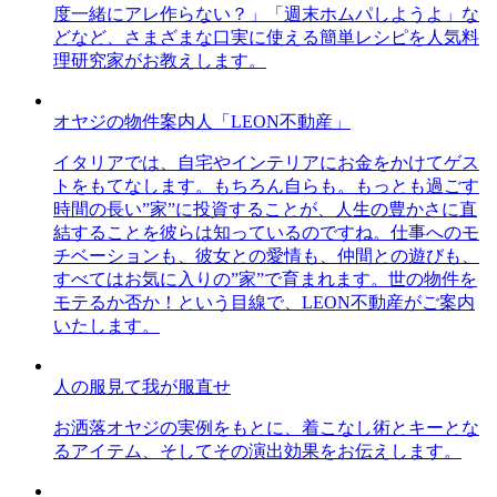
度一緒にアレ作らない？」「週末ホムパしようよ」な
どなど、さまざまな口実に使える簡単レシピを人気料
理研究家がお教えします。
オヤジの物件案内人「LEON不動産」
イタリアでは、自宅やインテリアにお金をかけてゲス
トをもてなします。もちろん自らも。もっとも過ごす
時間の長い”家”に投資することが、人生の豊かさに直
結することを彼らは知っているのですね。仕事へのモ
チベーションも、彼女との愛情も、仲間との遊びも、
すべてはお気に入りの”家”で育まれます。世の物件を
モテるか否か！という目線で、LEON不動産がご案内
いたします。
人の服見て我が服直せ
お洒落オヤジの実例をもとに、着こなし術とキーとな
るアイテム、そしてその演出効果をお伝えします。