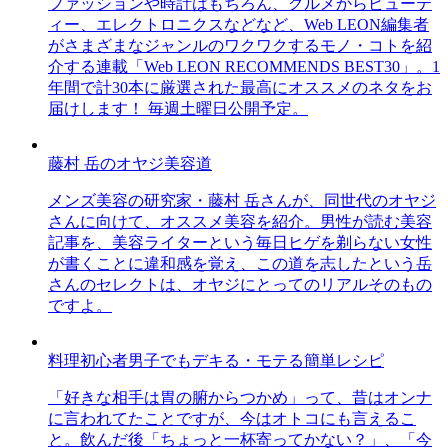
ファッションや時計はもちろん、グルメからビューテ
ィー、エレクトロニクスなどなど、Web LEON編集者
がさまざまなジャンルのワクワクするモノ・コトを紹
介する連載「Web LEON RECOMMENDS BEST30」。1
年間で計30本に厳選された最高にオススメのネタをお
届けします！ 毎週土曜日公開予定。
藤村 岳のオヤジ美容道
メンズ美容の研究家・藤村 岳さんが、同世代のオヤジ
さんに向けて、オススメ美容を紹介。男性が読む美容
記事を、美容ライターという毎日ヒゲを剃らない女性
が書くことに違和感を覚え、この道を志したという岳
さんのセレクトは、オヤジにとってのリアルそのもの
ですよ。
料理初心者男子でもデキる・モテる簡単レシピ
「好きな相手は胃の腑からつかめ」って、昔はオンナ
に言われてたことですが、今はオトコにも言えるこ
と。飲んだ後「ちょっと一杯寄ってかない？」、「今