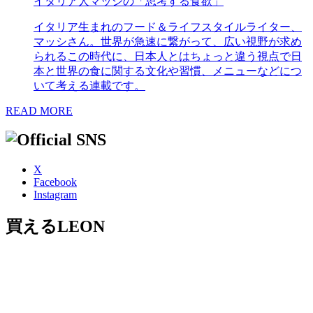
イタリア人マッシの「思考する食欲」
イタリア生まれのフード＆ライフスタイルライター、
マッシさん。世界が急速に繋がって、広い視野が求め
られるこの時代に、日本人とはちょっと違う視点で日
本と世界の食に関する文化や習慣、メニューなどにつ
いて考える連載です。
READ MORE
X
Facebook
Instagram
買えるLEON