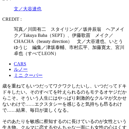
文／大谷達也
CREDIT :
写真／川田有二 スタイリング／坂井辰翁 ヘアメイ
ク／Takuya Baba（SEPT）、伊藤歌苗 メイク／
CHACHA（beauty direction） 文／大谷達也、いとう
ゆうじ 編集／津坂泰輔、市村広平、加藤寛太、宮川
卓也（すべてLEON）
CARS
ルノー
ミニ クーパー
歳を重ねてもいつだってワクワクしたいし、いつだってドキ
ドキしたい。そのすべてを叶えられるのもモテるオヤジだか
らこそ。そういう人生にはやっぱり刺激的なクルマが欠かせ
ないわけで……エクスタシーを感じると気持ちも昂るわけ
で……結果、毎日が楽しくなる。
そのあたりを敏感に察知するのに長けているのが女性という
生き物。クルマに恋するやんちゃな一面にも女性の心はくす