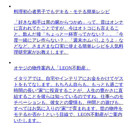
料理初心者男子でもデキる・モテる簡単レシピ
「好きな相手は胃の腑からつかめ」って、昔はオンナ
に言われてたことですが、今はオトコにも言えるこ
と。飲んだ後「ちょっと一杯寄ってかない？」、「今
度一緒にアレ作らない？」「週末ホムパしようよ」な
どなど、さまざまな口実に使える簡単レシピを人気料
理研究家がお教えします。
オヤジの物件案内人「LEON不動産」
イタリアでは、自宅やインテリアにお金をかけてゲス
トをもてなします。もちろん自らも。もっとも過ごす
時間の長い”家”に投資することが、人生の豊かさに直
結することを彼らは知っているのですね。仕事へのモ
チベーションも、彼女との愛情も、仲間との遊びも、
すべてはお気に入りの”家”で育まれます。世の物件を
モテるか否か！という目線で、LEON不動産がご案内
いたします。