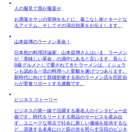
人の服見て我が服直せ
お洒落オヤジの実例をもとに、着こなし術とキーとな
るアイテム、そしてその演出効果をお伝えします。
山本益博のラーメン革命！
日本初の料理評論家、山本益博さんはいま、ラーメン
が「美味しい革命」の渦中にあると言います。長らく
B級グルメとして愛されてきたラーメンは、ミシュラ
ンも認める一流の料理へと変貌を遂げつつあります。
新時代に向けて群雄割拠する街のラーメン店を巨匠自
らが実食リポートする連載です。
ビジネス ストーリー
ビジネスの第一線で活躍する著名人のインタビュー企
画です。時代をリードする商品やサービスを産み出
す、ユニークな視点で社会に新しい価値を提供するな
ど、混迷する未来にひと筋の光を照らす注目のビジネ