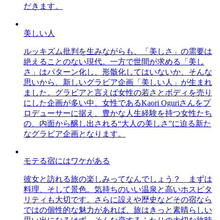
だきます。
美しい人
ルッキズム批判を生みながらも、「美しさ」の需要は
絶えることのない現代。一方で世間が求める「美し
さ」はパターン化し、形骸化してはいないか、そんな
思いから、新しいグラビア企画「美しい人」が生まれ
ました。グラビアと言えば女性の若さとボディを売り
にした企画が多い中、女性であるKaori Oguriさんをプ
ロデューサーに据え、豊かな人生経験を持つ女性たち
の、内面から醸し出される“大人の美しさ”に迫る新た
なグラビア企画となります。
モテる宿にはワケがある
彼女と訪れる旅の楽しみってなんでしょう？ まずは
料理、そして景色。気持ちのいい温泉と高いホスピタ
リティも大切です。さらに設えや歴史などその宿なら
ではの個性的な魅力があれば、旅はきっと素晴らしい