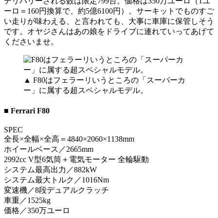
デリバリーされる数は限定799台。価格は350万ユーロ（1ユ
ーロ＝160円換算で、約5億6100円）。サーキットでものすご
い走りが味わえる、と言われても、大事に車庫に保管しそう
です。オヤジさんはあの娘をドライブに連れていってあげて
くださいませ。
▲ F80はフェラーリいうところの「スーパーカ
ー」に属する超スペシャルモデル。
■ Ferrari F80
SPEC
全長×全幅×全高＝4840×2060×1138mm
ホイールベース／2665mm
2992cc V型6気筒＋電気モーター 全輪駆動
システム最高出力／882kW
システム最大トルク／1016Nm
変速機／8段デュアルクラッチ
車重／1525kg
価格／350万ユーロ