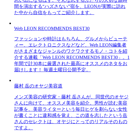
思い出になるはず。そんな恋するふたりの大切な旅時
間を演出する“ハズさない”宿を、LEONが実際に訪れ
た中から自信をもってご紹介します。
Web LEON RECOMMENDS BEST30
ファッションや時計はもちろん、グルメからビューテ
ィー、エレクトロニクスなどなど、Web LEON編集者
がさまざまなジャンルのワクワクするモノ・コトを紹
介する連載「Web LEON RECOMMENDS BEST30」。1
年間で計30本に厳選された最高にオススメのネタをお
届けします！ 毎週土曜日公開予定。
藤村 岳のオヤジ美容道
メンズ美容の研究家・藤村 岳さんが、同世代のオヤジ
さんに向けて、オススメ美容を紹介。男性が読む美容
記事を、美容ライターという毎日ヒゲを剃らない女性
が書くことに違和感を覚え、この道を志したという岳
さんのセレクトは、オヤジにとってのリアルそのもの
ですよ。