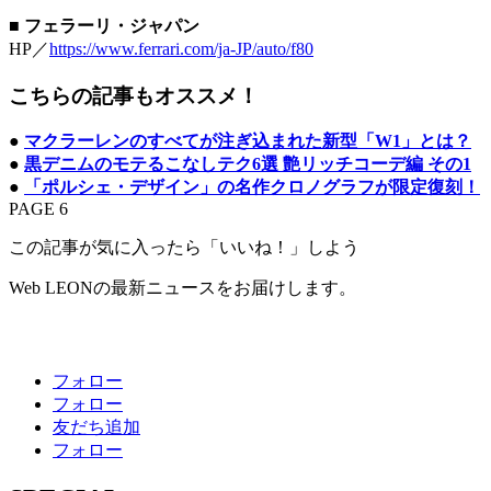
■
フェラーリ・ジャパン
HP／
https://www.ferrari.com/ja-JP/auto/f80
こちらの記事もオススメ！
●
マクラーレンのすべてが注ぎ込まれた新型「W1」とは？
●
黒デニムのモテるこなしテク6選 艶リッチコーデ編 その1
●
「ポルシェ・デザイン」の名作クロノグラフが限定復刻！
PAGE 6
この記事が気に入ったら「いいね！」しよう
Web LEONの最新ニュースをお届けします。
フォロー
フォロー
友だち追加
フォロー