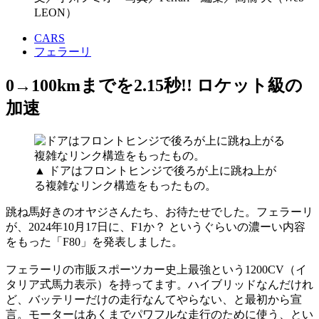
LEON）
CARS
フェラーリ
0→100kmまでを2.15秒!! ロケット級の
加速
▲ ドアはフロントヒンジで後ろが上に跳ね上が
る複雑なリンク構造をもったもの。
跳ね馬好きのオヤジさんたち、お待たせでした。フェラーリ
が、2024年10月17日に、F1か？ というぐらいの濃ーい内容
をもった「F80」を発表しました。
フェラーリの市販スポーツカー史上最強という1200CV（イ
タリア式馬力表示）を持ってます。ハイブリッドなんだけれ
ど、バッテリーだけの走行なんてやらない、と最初から宣
言。モーターはあくまでパワフルな走行のために使う、とい