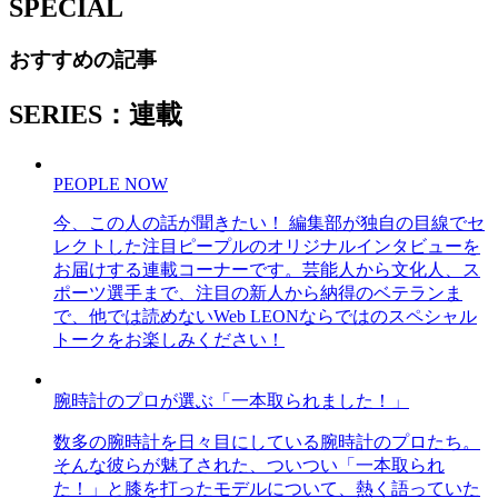
SPECIAL
おすすめの記事
SERIES：連載
PEOPLE NOW
今、この人の話が聞きたい！ 編集部が独自の目線でセ
レクトした注目ピープルのオリジナルインタビューを
お届けする連載コーナーです。芸能人から文化人、ス
ポーツ選手まで、注目の新人から納得のベテランま
で、他では読めないWeb LEONならではのスペシャル
トークをお楽しみください！
腕時計のプロが選ぶ「一本取られました！」
数多の腕時計を日々目にしている腕時計のプロたち。
そんな彼らが魅了された、ついつい「一本取られ
た！」と膝を打ったモデルについて、熱く語っていた