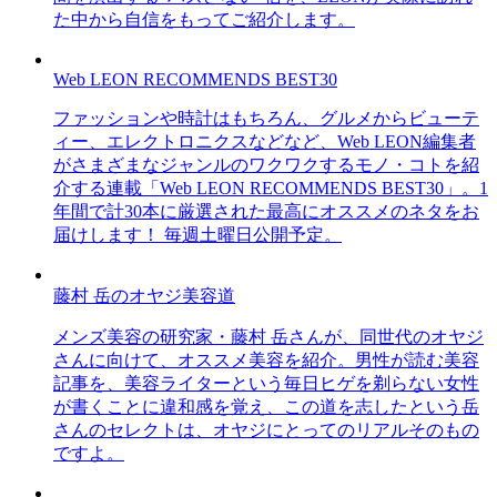
た中から自信をもってご紹介します。
Web LEON RECOMMENDS BEST30
ファッションや時計はもちろん、グルメからビューテ
ィー、エレクトロニクスなどなど、Web LEON編集者
がさまざまなジャンルのワクワクするモノ・コトを紹
介する連載「Web LEON RECOMMENDS BEST30」。1
年間で計30本に厳選された最高にオススメのネタをお
届けします！ 毎週土曜日公開予定。
藤村 岳のオヤジ美容道
メンズ美容の研究家・藤村 岳さんが、同世代のオヤジ
さんに向けて、オススメ美容を紹介。男性が読む美容
記事を、美容ライターという毎日ヒゲを剃らない女性
が書くことに違和感を覚え、この道を志したという岳
さんのセレクトは、オヤジにとってのリアルそのもの
ですよ。