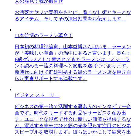
人の服見て我が服直せ
お洒落オヤジの実例をもとに、着こなし術とキーとな
るアイテム、そしてその演出効果をお伝えします。
山本益博のラーメン革命！
日本初の料理評論家、山本益博さんはいま、ラーメン
が「美味しい革命」の渦中にあると言います。長らく
B級グルメとして愛されてきたラーメンは、ミシュラ
ンも認める一流の料理へと変貌を遂げつつあります。
新時代に向けて群雄割拠する街のラーメン店を巨匠自
らが実食リポートする連載です。
ビジネス ストーリー
ビジネスの第一線で活躍する著名人のインタビュー企
画です。時代をリードする商品やサービスを産み出
す、ユニークな視点で社会に新しい価値を提供するな
ど、混迷する未来にひと筋の光を照らす注目のビジネ
スピープルを取材します。彼らはいかにして結果を出