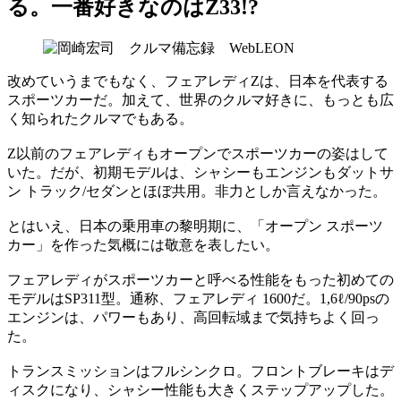
る。一番好きなのはZ33!?
改めていうまでもなく、フェアレディZは、日本を代表する
スポーツカーだ。加えて、世界のクルマ好きに、もっとも広
く知られたクルマでもある。
Z以前のフェアレディもオープンでスポーツカーの姿はして
いた。だが、初期モデルは、シャシーもエンジンもダットサ
ン トラック/セダンとほぼ共用。非力としか言えなかった。
とはいえ、日本の乗用車の黎明期に、「オープン スポーツ
カー」を作った気概には敬意を表したい。
フェアレディがスポーツカーと呼べる性能をもった初めての
モデルはSP311型。通称、フェアレディ 1600だ。1,6ℓ/90psの
エンジンは、パワーもあり、高回転域まで気持ちよく回っ
た。
トランスミッションはフルシンクロ。フロントブレーキはデ
ィスクになり、シャシー性能も大きくステップアップした。