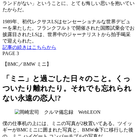
ランドがない」ということに、とても悔しい思いを抱いてい
たからだ。
1989年、初代レクサスLSはセンセーショナルな世界デビュ
ーを果たした。フランクフルトで開催された国際試乗会でお
披露目されたLSは、世界中のジャーナリストから拍手喝采
で迎えられた。
記事の続きはこちらから
PAGE 3
【BMC／BMW ミニ】
「ミニ」と過ごした日々のこと。くっ
ついたり離れたり。それでも忘れられ
ない永遠の恋人!?
僕の仕事机の上には、ミニの写真が2枚置いてある。ツイッ
ギーがBMCミニに囲まれた写真と、BMW傘下に移行した後
の、ミニ ハイゲート コンバーチブルの写真だ。