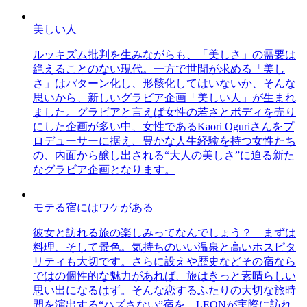
美しい人
ルッキズム批判を生みながらも、「美しさ」の需要は
絶えることのない現代。一方で世間が求める「美し
さ」はパターン化し、形骸化してはいないか、そんな
思いから、新しいグラビア企画「美しい人」が生まれ
ました。グラビアと言えば女性の若さとボディを売り
にした企画が多い中、女性であるKaori Oguriさんをプ
ロデューサーに据え、豊かな人生経験を持つ女性たち
の、内面から醸し出される“大人の美しさ”に迫る新た
なグラビア企画となります。
モテる宿にはワケがある
彼女と訪れる旅の楽しみってなんでしょう？ まずは
料理、そして景色。気持ちのいい温泉と高いホスピタ
リティも大切です。さらに設えや歴史などその宿なら
ではの個性的な魅力があれば、旅はきっと素晴らしい
思い出になるはず。そんな恋するふたりの大切な旅時
間を演出する“ハズさない”宿を、LEONが実際に訪れ