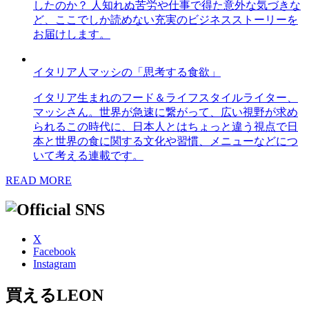
したのか？ 人知れぬ苦労や仕事で得た意外な気づきな
ど、ここでしか読めない充実のビジネスストーリーを
お届けします。
イタリア人マッシの「思考する食欲」
イタリア生まれのフード＆ライフスタイルライター、
マッシさん。世界が急速に繋がって、広い視野が求め
られるこの時代に、日本人とはちょっと違う視点で日
本と世界の食に関する文化や習慣、メニューなどにつ
いて考える連載です。
READ MORE
X
Facebook
Instagram
買えるLEON