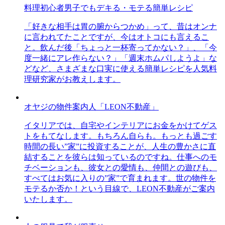
料理初心者男子でもデキる・モテる簡単レシピ
「好きな相手は胃の腑からつかめ」って、昔はオンナ
に言われてたことですが、今はオトコにも言えるこ
と。飲んだ後「ちょっと一杯寄ってかない？」、「今
度一緒にアレ作らない？」「週末ホムパしようよ」な
どなど、さまざまな口実に使える簡単レシピを人気料
理研究家がお教えします。
オヤジの物件案内人「LEON不動産」
イタリアでは、自宅やインテリアにお金をかけてゲス
トをもてなします。もちろん自らも。もっとも過ごす
時間の長い”家”に投資することが、人生の豊かさに直
結することを彼らは知っているのですね。仕事へのモ
チベーションも、彼女との愛情も、仲間との遊びも、
すべてはお気に入りの”家”で育まれます。世の物件を
モテるか否か！という目線で、LEON不動産がご案内
いたします。