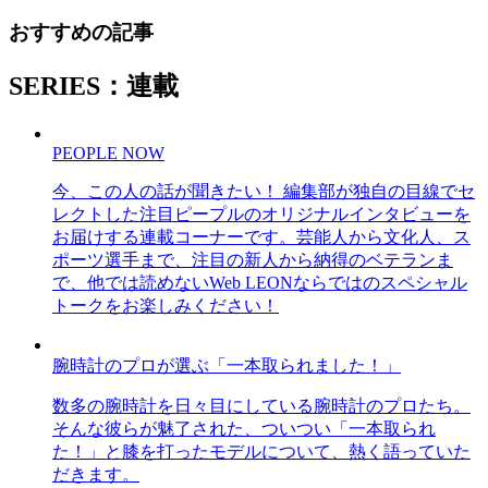
おすすめの記事
SERIES：連載
PEOPLE NOW
今、この人の話が聞きたい！ 編集部が独自の目線でセ
レクトした注目ピープルのオリジナルインタビューを
お届けする連載コーナーです。芸能人から文化人、ス
ポーツ選手まで、注目の新人から納得のベテランま
で、他では読めないWeb LEONならではのスペシャル
トークをお楽しみください！
腕時計のプロが選ぶ「一本取られました！」
数多の腕時計を日々目にしている腕時計のプロたち。
そんな彼らが魅了された、ついつい「一本取られ
た！」と膝を打ったモデルについて、熱く語っていた
だきます。