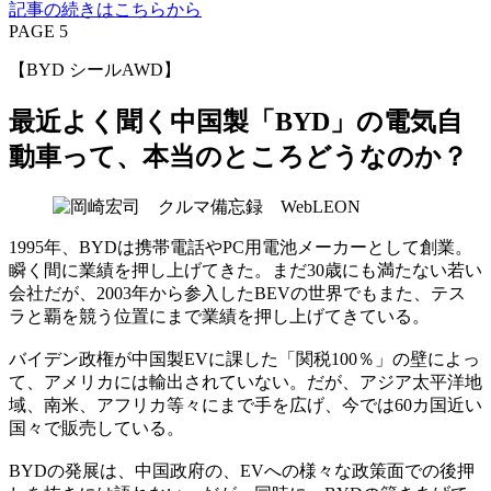
記事の続きはこちらから
PAGE 5
【BYD シールAWD】
最近よく聞く中国製「BYD」の電気自
動車って、本当のところどうなのか？
1995年、BYDは携帯電話やPC用電池メーカーとして創業。
瞬く間に業績を押し上げてきた。まだ30歳にも満たない若い
会社だが、2003年から参入したBEVの世界でもまた、テス
ラと覇を競う位置にまで業績を押し上げてきている。
バイデン政権が中国製EVに課した「関税100％」の壁によっ
て、アメリカには輸出されていない。だが、アジア太平洋地
域、南米、アフリカ等々にまで手を広げ、今では60カ国近い
国々で販売している。
BYDの発展は、中国政府の、EVへの様々な政策面での後押