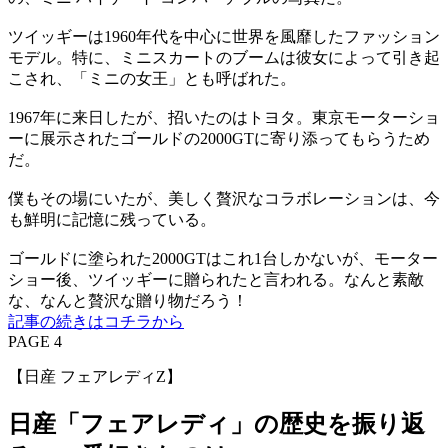
ツイッギーは1960年代を中心に世界を風靡したファッション
モデル。特に、ミニスカートのブームは彼女によって引き起
こされ、「ミニの女王」とも呼ばれた。
1967年に来日したが、招いたのはトヨタ。東京モーターショ
ーに展示されたゴールドの2000GTに寄り添ってもらうため
だ。
僕もその場にいたが、美しく贅沢なコラボレーションは、今
も鮮明に記憶に残っている。
ゴールドに塗られた2000GTはこれ1台しかないが、モーター
ショー後、ツイッギーに贈られたと言われる。なんと素敵
な、なんと贅沢な贈り物だろう！
記事の続きはコチラから
PAGE 4
【日産 フェアレディZ】
日産「フェアレディ」の歴史を振り返