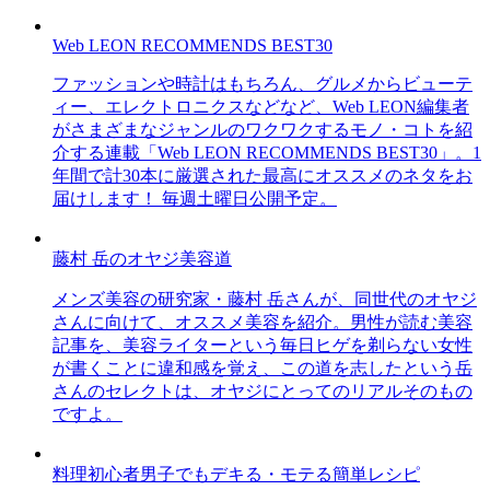
Web LEON RECOMMENDS BEST30
ファッションや時計はもちろん、グルメからビューテ
ィー、エレクトロニクスなどなど、Web LEON編集者
がさまざまなジャンルのワクワクするモノ・コトを紹
介する連載「Web LEON RECOMMENDS BEST30」。1
年間で計30本に厳選された最高にオススメのネタをお
届けします！ 毎週土曜日公開予定。
藤村 岳のオヤジ美容道
メンズ美容の研究家・藤村 岳さんが、同世代のオヤジ
さんに向けて、オススメ美容を紹介。男性が読む美容
記事を、美容ライターという毎日ヒゲを剃らない女性
が書くことに違和感を覚え、この道を志したという岳
さんのセレクトは、オヤジにとってのリアルそのもの
ですよ。
料理初心者男子でもデキる・モテる簡単レシピ