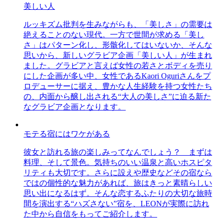
美しい人
ルッキズム批判を生みながらも、「美しさ」の需要は
絶えることのない現代。一方で世間が求める「美し
さ」はパターン化し、形骸化してはいないか、そんな
思いから、新しいグラビア企画「美しい人」が生まれ
ました。グラビアと言えば女性の若さとボディを売り
にした企画が多い中、女性であるKaori Oguriさんをプ
ロデューサーに据え、豊かな人生経験を持つ女性たち
の、内面から醸し出される“大人の美しさ”に迫る新た
なグラビア企画となります。
モテる宿にはワケがある
彼女と訪れる旅の楽しみってなんでしょう？ まずは
料理、そして景色。気持ちのいい温泉と高いホスピタ
リティも大切です。さらに設えや歴史などその宿なら
ではの個性的な魅力があれば、旅はきっと素晴らしい
思い出になるはず。そんな恋するふたりの大切な旅時
間を演出する“ハズさない”宿を、LEONが実際に訪れ
た中から自信をもってご紹介します。