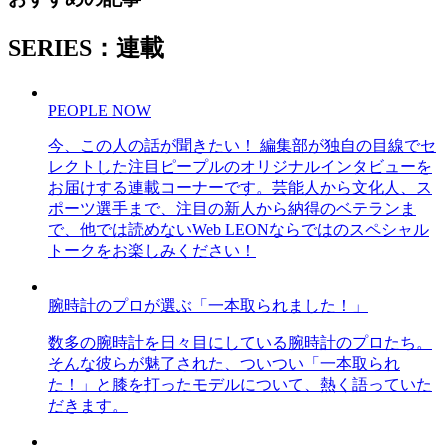
SERIES：連載
PEOPLE NOW
今、この人の話が聞きたい！ 編集部が独自の目線でセ
レクトした注目ピープルのオリジナルインタビューを
お届けする連載コーナーです。芸能人から文化人、ス
ポーツ選手まで、注目の新人から納得のベテランま
で、他では読めないWeb LEONならではのスペシャル
トークをお楽しみください！
腕時計のプロが選ぶ「一本取られました！」
数多の腕時計を日々目にしている腕時計のプロたち。
そんな彼らが魅了された、ついつい「一本取られ
た！」と膝を打ったモデルについて、熱く語っていた
だきます。