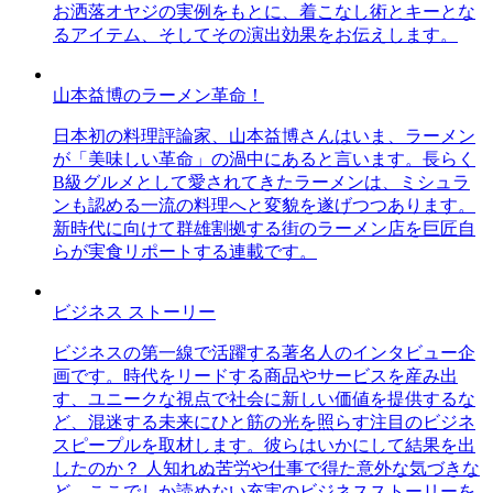
お洒落オヤジの実例をもとに、着こなし術とキーとな
るアイテム、そしてその演出効果をお伝えします。
山本益博のラーメン革命！
日本初の料理評論家、山本益博さんはいま、ラーメン
が「美味しい革命」の渦中にあると言います。長らく
B級グルメとして愛されてきたラーメンは、ミシュラ
ンも認める一流の料理へと変貌を遂げつつあります。
新時代に向けて群雄割拠する街のラーメン店を巨匠自
らが実食リポートする連載です。
ビジネス ストーリー
ビジネスの第一線で活躍する著名人のインタビュー企
画です。時代をリードする商品やサービスを産み出
す、ユニークな視点で社会に新しい価値を提供するな
ど、混迷する未来にひと筋の光を照らす注目のビジネ
スピープルを取材します。彼らはいかにして結果を出
したのか？ 人知れぬ苦労や仕事で得た意外な気づきな
ど、ここでしか読めない充実のビジネスストーリーを