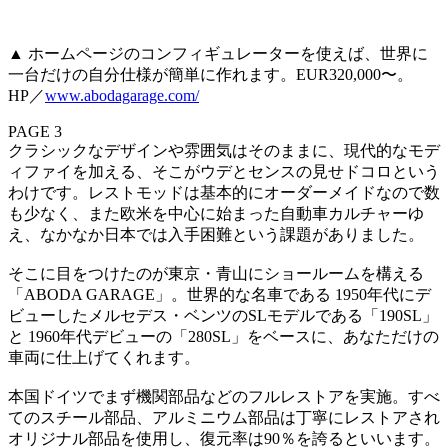
▲ ホームページのコンフィギュレーターを使えば、世界に
一台だけの自分仕様が簡単に作れます。EUR320,000〜。
HP／
www.abodagarage.com/
PAGE 3
クラシックなデザインや雰囲気はそのままに、現代的なモデ
ィファイを加える、そこがウデとセンスの見せドコロという
わけです。レストモッドは基本的にオーダーメイドなので数
も少なく、また欧米を中心に始まった自動車カルチャーゆ
え、なかなか日本では入手困難という課題がありました。
そこに目をつけたのが東京・青山にショールームを構える
「ABODA GARAGE」。世界的な名車である 1950年代にデ
ビューしたメルセデス・ベンツのSLモデルである「190SL」
と 1960年代デビューの「280SL」をベースに、あなただけの
車両に仕上げてくれます。
本国ドイツでまず機関部品などのフルレストアを実施。すべ
てのスチール部品、アルミニウム部品は丁寧にレストアされ
オリジナル部品を使用し、復元率は90％を誇るといいます。