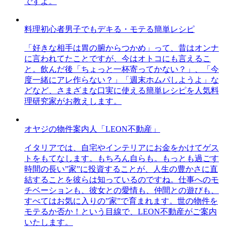
ですよ。
料理初心者男子でもデキる・モテる簡単レシピ
「好きな相手は胃の腑からつかめ」って、昔はオンナ
に言われてたことですが、今はオトコにも言えるこ
と。飲んだ後「ちょっと一杯寄ってかない？」、「今
度一緒にアレ作らない？」「週末ホムパしようよ」な
どなど、さまざまな口実に使える簡単レシピを人気料
理研究家がお教えします。
オヤジの物件案内人「LEON不動産」
イタリアでは、自宅やインテリアにお金をかけてゲス
トをもてなします。もちろん自らも。もっとも過ごす
時間の長い”家”に投資することが、人生の豊かさに直
結することを彼らは知っているのですね。仕事へのモ
チベーションも、彼女との愛情も、仲間との遊びも、
すべてはお気に入りの”家”で育まれます。世の物件を
モテるか否か！という目線で、LEON不動産がご案内
いたします。