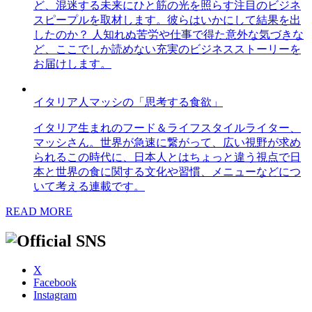
ど、混迷する未来にひと筋の光を照らす注目のビジネ
スピープルを取材します。彼らはいかにして結果を出
したのか？ 人知れぬ苦労や仕事で得た意外な気づきな
ど、ここでしか読めない充実のビジネスストーリーを
お届けします。
イタリア人マッシの「思考する食欲」
イタリア生まれのフード＆ライフスタイルライター、
マッシさん。世界が急速に繋がって、広い視野が求め
られるこの時代に、日本人とはちょっと違う視点で日
本と世界の食に関する文化や習慣、メニューなどにつ
いて考える連載です。
READ MORE
X
Facebook
Instagram