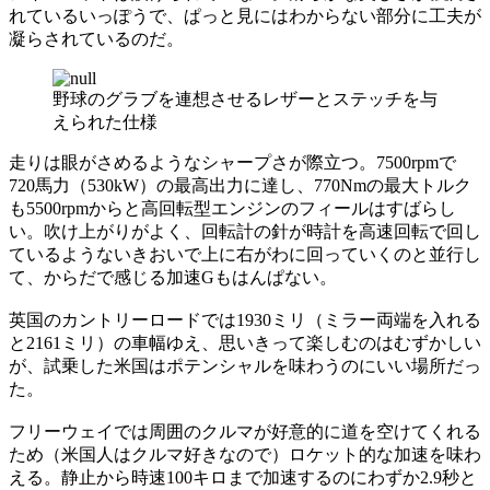
れているいっぽうで、ぱっと見にはわからない部分に工夫が
凝らされているのだ。
野球のグラブを連想させるレザーとステッチを与
えられた仕様
走りは眼がさめるようなシャープさが際立つ。7500rpmで
720馬力（530kW）の最高出力に達し、770Nmの最大トルク
も5500rpmからと高回転型エンジンのフィールはすばらし
い。吹け上がりがよく、回転計の針が時計を高速回転で回し
ているようないきおいで上に右がわに回っていくのと並行し
て、からだで感じる加速Gもはんぱない。
英国のカントリーロードでは1930ミリ（ミラー両端を入れる
と2161ミリ）の車幅ゆえ、思いきって楽しむのはむずかしい
が、試乗した米国はポテンシャルを味わうのにいい場所だっ
た。
フリーウェイでは周囲のクルマが好意的に道を空けてくれる
ため（米国人はクルマ好きなので）ロケット的な加速を味わ
える。静止から時速100キロまで加速するのにわずか2.9秒と