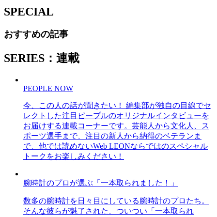
SPECIAL
おすすめの記事
SERIES：連載
PEOPLE NOW
今、この人の話が聞きたい！ 編集部が独自の目線でセ
レクトした注目ピープルのオリジナルインタビューを
お届けする連載コーナーです。芸能人から文化人、ス
ポーツ選手まで、注目の新人から納得のベテランま
で、他では読めないWeb LEONならではのスペシャル
トークをお楽しみください！
腕時計のプロが選ぶ「一本取られました！」
数多の腕時計を日々目にしている腕時計のプロたち。
そんな彼らが魅了された、ついつい「一本取られ