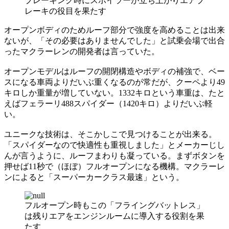
ブレーキング時にスポイラーが立ち上がりエアブ
レーキの役目を果たす
オープンボディのためルーフ部分で強度を高めることは出来
ないが、「その必要はありませんでした」と試乗会場で出合
ったマクラーレンの開発者は言っていた。
オープンモデルはルーフの開閉構造やボディの補強で、ベー
スになる車両よりだいぶ重くなるのが常だが、クーペより49
キロしか重量が増していない。1332キロという車重は、たと
えばフェラーリ488スパイダー（1420キロ）よりだいぶ軽
い。
ユニークな技術は、そこかしこで見つけることが出来る。
「スパイダーなので快適性も重視しました」とメーカーじし
んが言うように、ルーフまわりも凝っている。まずボタンを
押せば11秒で（ほぼ）フルオープンになる機構。マクラーレ
ンによると「スーパーカークラス最速」という。
フルオープン時もこの「フライングバットレス」
は残りエアをエンジンルームに導入する役割を果
たす