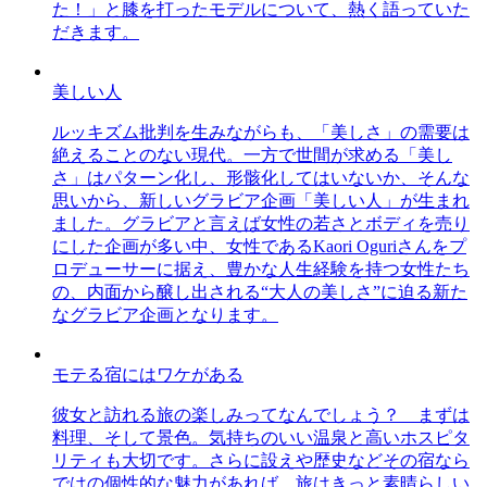
た！」と膝を打ったモデルについて、熱く語っていた
だきます。
美しい人
ルッキズム批判を生みながらも、「美しさ」の需要は
絶えることのない現代。一方で世間が求める「美し
さ」はパターン化し、形骸化してはいないか、そんな
思いから、新しいグラビア企画「美しい人」が生まれ
ました。グラビアと言えば女性の若さとボディを売り
にした企画が多い中、女性であるKaori Oguriさんをプ
ロデューサーに据え、豊かな人生経験を持つ女性たち
の、内面から醸し出される“大人の美しさ”に迫る新た
なグラビア企画となります。
モテる宿にはワケがある
彼女と訪れる旅の楽しみってなんでしょう？ まずは
料理、そして景色。気持ちのいい温泉と高いホスピタ
リティも大切です。さらに設えや歴史などその宿なら
ではの個性的な魅力があれば、旅はきっと素晴らしい