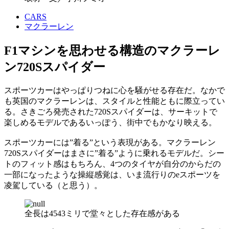
CARS
マクラーレン
F1マシンを思わせる構造のマクラーレ
ン720Sスパイダー
スポーツカーはやっぱりつねに心を騒がせる存在だ。なかで
も英国のマクラーレンは、スタイルと性能ともに際立ってい
る。さきごろ発売された720Sスパイダーは、サーキットで
楽しめるモデルであるいっぽう、街中でもかなり映える。
スポーツカーには”着る”という表現がある。マクラーレン
720Sスパイダーはまさに”着る”ように乗れるモデルだ。シー
トのフィット感はもちろん、4つのタイヤが自分のからだの
一部になったような操縦感覚は、いま流行りのeスポーツを
凌駕している（と思う）。
全長は4543ミリで堂々とした存在感がある