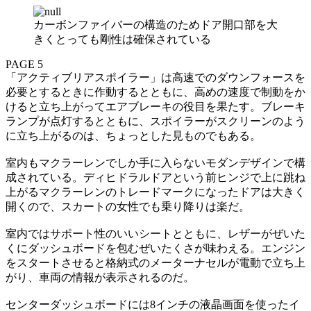
カーボンファイバーの構造のためドア開口部を大
きくとっても剛性は確保されている
PAGE 5
「アクティブリアスポイラー」は高速でのダウンフォースを
必要とするときに作動するとともに、高めの速度で制動をか
けると立ち上がってエアブレーキの役目を果たす。ブレーキ
ランプが点灯するとともに、スポイラーがスクリーンのよう
に立ち上がるのは、ちょっとした見ものでもある。
室内もマクラーレンでしか手に入らないモダンデザインで構
成されている。ディヒドラルドアという前ヒンジで上に跳ね
上がるマクラーレンのトレードマークになったドアは大きく
開くので、スカートの女性でも乗り降りは楽だ。
室内ではサポート性のいいシートとともに、レザーがぜいた
くにダッシュボードを包むぜいたくさが味わえる。エンジン
をスタートさせると格納式のメーターナセルが電動で立ち上
がり、車両の情報が表示されるのだ。
センターダッシュボードには8インチの液晶画面を使ったイ