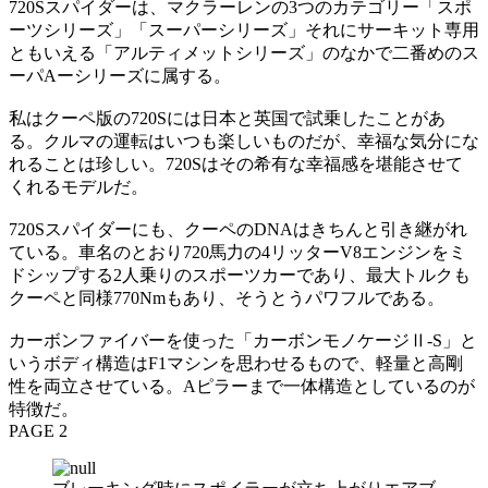
720Sスパイダーは、マクラーレンの3つのカテゴリー「スポ
ーツシリーズ」「スーパーシリーズ」それにサーキット専用
ともいえる「アルティメットシリーズ」のなかで二番めのス
ーパAーシリーズに属する。
私はクーペ版の720Sには日本と英国で試乗したことがあ
る。クルマの運転はいつも楽しいものだが、幸福な気分にな
れることは珍しい。720Sはその希有な幸福感を堪能させて
くれるモデルだ。
720Sスパイダーにも、クーペのDNAはきちんと引き継がれ
ている。車名のとおり720馬力の4リッターV8エンジンをミ
ドシップする2人乗りのスポーツカーであり、最大トルクも
クーペと同様770Nmもあり、そうとうパワフルである。
カーボンファイバーを使った「カーボンモノケージⅡ-S」と
いうボディ構造はF1マシンを思わせるもので、軽量と高剛
性を両立させている。Aピラーまで一体構造としているのが
特徴だ。
PAGE 2