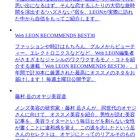
思い出になるはず。そんな恋するふたりの大切な旅時
間を演出する“ハズさない”宿を、LEONが実際に訪れ
た中から自信をもってご紹介します。
Web LEON RECOMMENDS BEST30
ファッションや時計はもちろん、グルメからビューテ
ィー、エレクトロニクスなどなど、Web LEON編集者
がさまざまなジャンルのワクワクするモノ・コトを紹
介する連載「Web LEON RECOMMENDS BEST30」。1
年間で計30本に厳選された最高にオススメのネタをお
届けします！ 毎週土曜日公開予定。
藤村 岳のオヤジ美容道
メンズ美容の研究家・藤村 岳さんが、同世代のオヤジ
さんに向けて、オススメ美容を紹介。男性が読む美容
記事を、美容ライターという毎日ヒゲを剃らない女性
が書くことに違和感を覚え、この道を志したという岳
さんのセレクトは、オヤジにとってのリアルそのもの