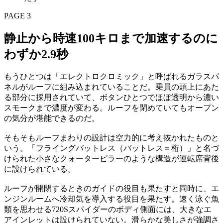
PAGE 3
静止から時速100キロまで加速するのに
わずか2.9秒
もうひとつは「エレクトロクロミック」と呼ばれるガラスパ
ネルがルーフに組み込まれていることだ。乗員の頭上にあた
る部分に採用されていて、ボタンひとつでほぼ透明から濃い
スモークまで濃度が変わる。ルーフを閉めていてもオープン
の気分が堪能できるのだ。
そもそもルーフまわりの設計は空力的に考え抜かれたものと
いう。「フライングバットレス（バットレス＝桁）」と名づ
けられた小さなクォーターピラーのような構造が運転席背後
に設けられている。
ルーフが開閉するときのガイドの役目も果たすと同時に、エ
ンジンルームへ冷却気を導入する役目を果たす。速く泳ぐ魚
類を思わせる720Sスパイダーのボディ側面には、大きなエ
アインレットは設けられていない。滑らかな美しさが強調さ