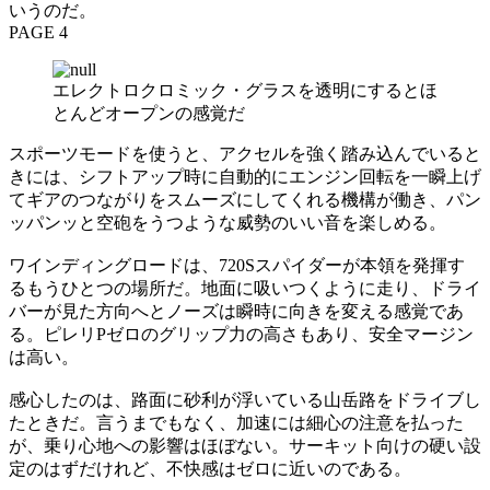
いうのだ。
PAGE 4
エレクトロクロミック・グラスを透明にするとほ
とんどオープンの感覚だ
スポーツモードを使うと、アクセルを強く踏み込んでいると
きには、シフトアップ時に自動的にエンジン回転を一瞬上げ
てギアのつながりをスムーズにしてくれる機構が働き、パン
ッパンッと空砲をうつような威勢のいい音を楽しめる。
ワインディングロードは、720Sスパイダーが本領を発揮す
るもうひとつの場所だ。地面に吸いつくように走り、ドライ
バーが見た方向へとノーズは瞬時に向きを変える感覚であ
る。ピレリPゼロのグリップ力の高さもあり、安全マージン
は高い。
感心したのは、路面に砂利が浮いている山岳路をドライブし
たときだ。言うまでもなく、加速には細心の注意を払った
が、乗り心地への影響はほぼない。サーキット向けの硬い設
定のはずだけれど、不快感はゼロに近いのである。