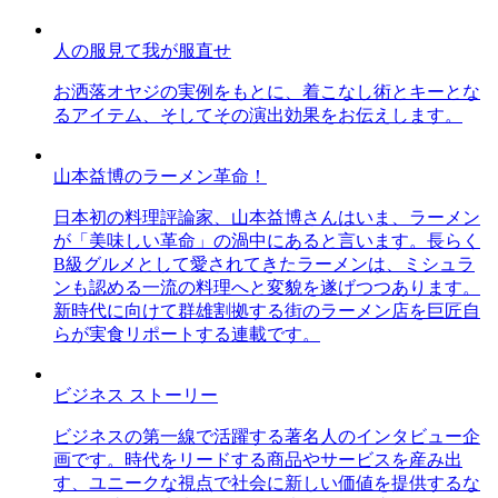
人の服見て我が服直せ
お洒落オヤジの実例をもとに、着こなし術とキーとな
るアイテム、そしてその演出効果をお伝えします。
山本益博のラーメン革命！
日本初の料理評論家、山本益博さんはいま、ラーメン
が「美味しい革命」の渦中にあると言います。長らく
B級グルメとして愛されてきたラーメンは、ミシュラ
ンも認める一流の料理へと変貌を遂げつつあります。
新時代に向けて群雄割拠する街のラーメン店を巨匠自
らが実食リポートする連載です。
ビジネス ストーリー
ビジネスの第一線で活躍する著名人のインタビュー企
画です。時代をリードする商品やサービスを産み出
す、ユニークな視点で社会に新しい価値を提供するな