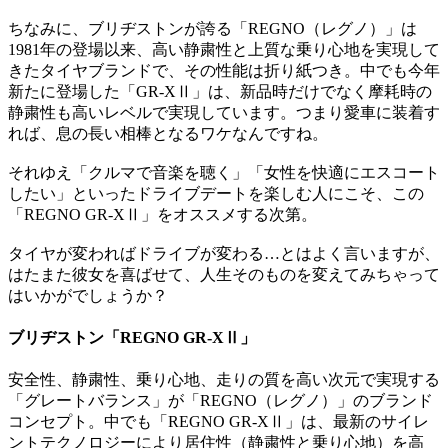
ちなみに、ブリヂストンが誇る「REGNO（レグノ）」は
1981年の登場以来、高い静粛性と上質な乗り心地を実現して
きたタイヤブランドで、その性能は折り紙つき。中でも今年
新たに登場した「GR-XⅡ」は、新品時だけでなく摩耗時の
静粛性も高いレベルで実現しています。つまり愛車に装着す
れば、息の長い相棒となるワケなんですね。
それゆえ「クルマで音楽を聴く」「女性を快適にエスコート
したい」といったドライブデートを楽しむ人にこそ、この
「REGNO GR-XⅡ」をオススメする次第。
タイヤが変わればドライブが変わる…とはよく言いますが、
はたまた彼女を喜ばせて、人生そのものを変えてみちゃって
はいかがでしょうか？
ブリヂストン「REGNO GR-XⅡ」
安全性、静粛性、乗り心地、走りの質を高い次元で実現する
「グレートバランス」が「REGNO（レグノ）」のブランド
コンセプト。中でも「REGNO GR-XⅡ」は、最新のサイレ
ントテクノロジーにより居住性（静粛性と乗り心地）を高