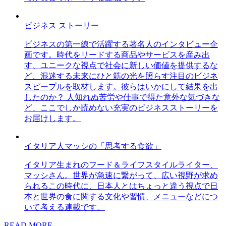
ビジネス ストーリー
ビジネスの第一線で活躍する著名人のインタビュー企
画です。時代をリードする商品やサービスを産み出
す、ユニークな視点で社会に新しい価値を提供するな
ど、混迷する未来にひと筋の光を照らす注目のビジネ
スピープルを取材します。彼らはいかにして結果を出
したのか？ 人知れぬ苦労や仕事で得た意外な気づきな
ど、ここでしか読めない充実のビジネスストーリーを
お届けします。
イタリア人マッシの「思考する食欲」
イタリア生まれのフード＆ライフスタイルライター、
マッシさん。世界が急速に繋がって、広い視野が求め
られるこの時代に、日本人とはちょっと違う視点で日
本と世界の食に関する文化や習慣、メニューなどにつ
いて考える連載です。
READ MORE