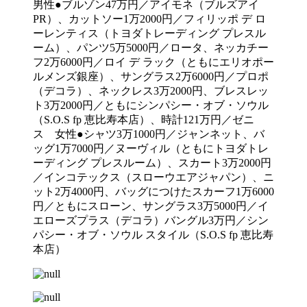
男性●ブルゾン47万円／アイモネ（ブルズアイ
PR）、カットソー1万2000円／フィリッポ デ ロ
ーレンティス（トヨダトレーディング プレスル
ーム）、パンツ5万5000円／ロータ、ネッカチー
フ2万6000円／ロイ デ ラック（ともにエリオポー
ルメンズ銀座）、サングラス2万6000円／プロポ
（デコラ）、ネックレス3万2000円、ブレスレッ
ト3万2000円／ともにシンパシー・オブ・ソウル
（S.O.S fp 恵比寿本店）、時計121万円／ゼニ
ス 女性●シャツ3万1000円／ジャンネット、バ
ッグ1万7000円／ヌーヴィル（ともにトヨダトレ
ーディング プレスルーム）、スカート3万2000円
／インコテックス（スローウエアジャパン）、ニ
ット2万4000円、バッグにつけたスカーフ1万6000
円／ともにスローン、サングラス3万5000円／イ
エローズプラス（デコラ）バングル3万円／シン
パシー・オブ・ソウル スタイル（S.O.S fp 恵比寿
本店）