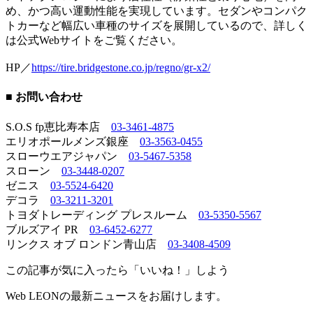
め、かつ高い運動性能を実現しています。セダンやコンパク
トカーなど幅広い車種のサイズを展開しているので、詳しく
は公式Webサイトをご覧ください。
HP／
https://tire.bridgestone.co.jp/regno/gr-x2/
■ お問い合わせ
S.O.S fp恵比寿本店
03-3461-4875
エリオポールメンズ銀座
03-3563-0455
スローウエアジャパン
03-5467-5358
スローン
03-3448-0207
ゼニス
03-5524-6420
デコラ
03-3211-3201
トヨダトレーディング プレスルーム
03-5350-5567
ブルズアイ PR
03-6452-6277
リンクス オブ ロンドン青山店
03-3408-4509
この記事が気に入ったら「いいね！」しよう
Web LEONの最新ニュースをお届けします。