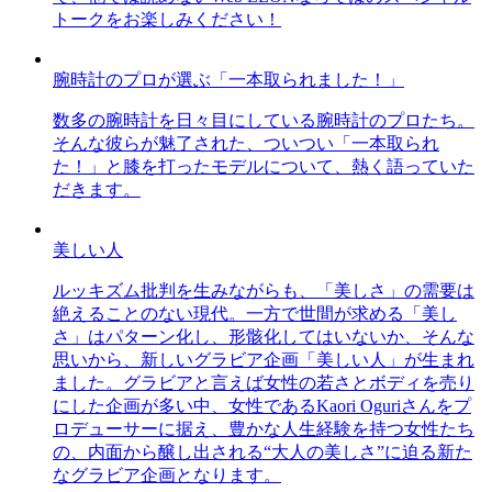
トークをお楽しみください！
腕時計のプロが選ぶ「一本取られました！」
数多の腕時計を日々目にしている腕時計のプロたち。
そんな彼らが魅了された、ついつい「一本取られ
た！」と膝を打ったモデルについて、熱く語っていた
だきます。
美しい人
ルッキズム批判を生みながらも、「美しさ」の需要は
絶えることのない現代。一方で世間が求める「美し
さ」はパターン化し、形骸化してはいないか、そんな
思いから、新しいグラビア企画「美しい人」が生まれ
ました。グラビアと言えば女性の若さとボディを売り
にした企画が多い中、女性であるKaori Oguriさんをプ
ロデューサーに据え、豊かな人生経験を持つ女性たち
の、内面から醸し出される“大人の美しさ”に迫る新た
なグラビア企画となります。