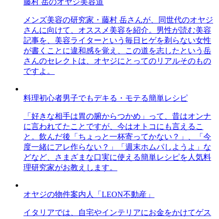
藤村 岳のオヤジ美容道
メンズ美容の研究家・藤村 岳さんが、同世代のオヤジ
さんに向けて、オススメ美容を紹介。男性が読む美容
記事を、美容ライターという毎日ヒゲを剃らない女性
が書くことに違和感を覚え、この道を志したという岳
さんのセレクトは、オヤジにとってのリアルそのもの
ですよ。
料理初心者男子でもデキる・モテる簡単レシピ
「好きな相手は胃の腑からつかめ」って、昔はオンナ
に言われてたことですが、今はオトコにも言えるこ
と。飲んだ後「ちょっと一杯寄ってかない？」、「今
度一緒にアレ作らない？」「週末ホムパしようよ」な
どなど、さまざまな口実に使える簡単レシピを人気料
理研究家がお教えします。
オヤジの物件案内人「LEON不動産」
イタリアでは、自宅やインテリアにお金をかけてゲス