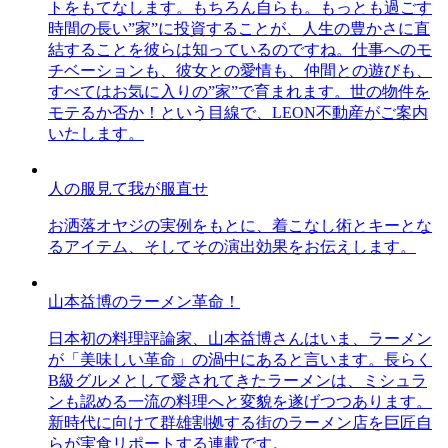
トをもてなします。もちろん自らも。もっとも過ごす
時間の長い”家”に投資することが、人生の豊かさに直
結することを彼らは知っているのですね。仕事へのモ
チベーションも、彼女との愛情も、仲間との遊びも、
すべてはお気に入りの”家”で育まれます。世の物件を
モテるか否か！という目線で、LEON不動産がご案内
いたします。
人の服見て我が服直せ
お洒落オヤジの実例をもとに、着こなし術とキーとな
るアイテム、そしてその演出効果をお伝えします。
山本益博のラーメン革命！
日本初の料理評論家、山本益博さんはいま、ラーメン
が「美味しい革命」の渦中にあると言います。長らく
B級グルメとして愛されてきたラーメンは、ミシュラ
ンも認める一流の料理へと変貌を遂げつつあります。
新時代に向けて群雄割拠する街のラーメン店を巨匠自
らが実食リポートする連載です。