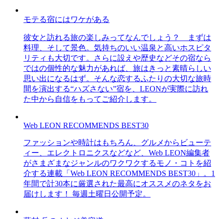
モテる宿にはワケがある
彼女と訪れる旅の楽しみってなんでしょう？ まずは
料理、そして景色。気持ちのいい温泉と高いホスピタ
リティも大切です。さらに設えや歴史などその宿なら
ではの個性的な魅力があれば、旅はきっと素晴らしい
思い出になるはず。そんな恋するふたりの大切な旅時
間を演出する“ハズさない”宿を、LEONが実際に訪れ
た中から自信をもってご紹介します。
Web LEON RECOMMENDS BEST30
ファッションや時計はもちろん、グルメからビューテ
ィー、エレクトロニクスなどなど、Web LEON編集者
がさまざまなジャンルのワクワクするモノ・コトを紹
介する連載「Web LEON RECOMMENDS BEST30」。1
年間で計30本に厳選された最高にオススメのネタをお
届けします！ 毎週土曜日公開予定。