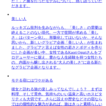
た！」と膝を打ったモデルについて、熱く語っていた
だきます。
美しい人
ルッキズム批判を生みながらも、「美しさ」の需要は
絶えることのない現代。一方で世間が求める「美し
さ」はパターン化し、形骸化してはいないか、そんな
思いから、新しいグラビア企画「美しい人」が生まれ
ました。グラビアと言えば女性の若さとボディを売り
にした企画が多い中、女性であるKaori Oguriさんをプ
ロデューサーに据え、豊かな人生経験を持つ女性たち
の、内面から醸し出される“大人の美しさ”に迫る新た
なグラビア企画となります。
モテる宿にはワケがある
彼女と訪れる旅の楽しみってなんでしょう？ まずは
料理、そして景色。気持ちのいい温泉と高いホスピタ
リティも大切です。さらに設えや歴史などその宿なら
ではの個性的な魅力があれば、旅はきっと素晴らしい