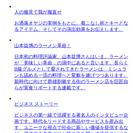
人の服見て我が服直せ
お洒落オヤジの実例をもとに、着こなし術とキーとな
るアイテム、そしてその演出効果をお伝えします。
山本益博のラーメン革命！
日本初の料理評論家、山本益博さんはいま、ラーメン
が「美味しい革命」の渦中にあると言います。長らく
B級グルメとして愛されてきたラーメンは、ミシュラ
ンも認める一流の料理へと変貌を遂げつつあります。
新時代に向けて群雄割拠する街のラーメン店を巨匠自
らが実食リポートする連載です。
ビジネス ストーリー
ビジネスの第一線で活躍する著名人のインタビュー企
画です。時代をリードする商品やサービスを産み出
す、ユニークな視点で社会に新しい価値を提供するな