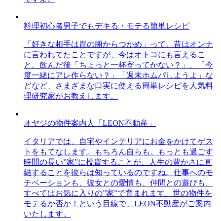
料理初心者男子でもデキる・モテる簡単レシピ
「好きな相手は胃の腑からつかめ」って、昔はオンナ
に言われてたことですが、今はオトコにも言えるこ
と。飲んだ後「ちょっと一杯寄ってかない？」、「今
度一緒にアレ作らない？」「週末ホムパしようよ」な
どなど、さまざまな口実に使える簡単レシピを人気料
理研究家がお教えします。
オヤジの物件案内人「LEON不動産」
イタリアでは、自宅やインテリアにお金をかけてゲス
トをもてなします。もちろん自らも。もっとも過ごす
時間の長い”家”に投資することが、人生の豊かさに直
結することを彼らは知っているのですね。仕事へのモ
チベーションも、彼女との愛情も、仲間との遊びも、
すべてはお気に入りの”家”で育まれます。世の物件を
モテるか否か！という目線で、LEON不動産がご案内
いたします。