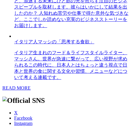
ど、混迷する未来にひと筋の光を照らす注目のビジネ
スピープルを取材します。彼らはいかにして結果を出
したのか？ 人知れぬ苦労や仕事で得た意外な気づきな
ど、ここでしか読めない充実のビジネスストーリーを
お届けします。
イタリア人マッシの「思考する食欲」
イタリア生まれのフード＆ライフスタイルライター、
マッシさん。世界が急速に繋がって、広い視野が求め
られるこの時代に、日本人とはちょっと違う視点で日
本と世界の食に関する文化や習慣、メニューなどにつ
いて考える連載です。
READ MORE
X
Facebook
Instagram