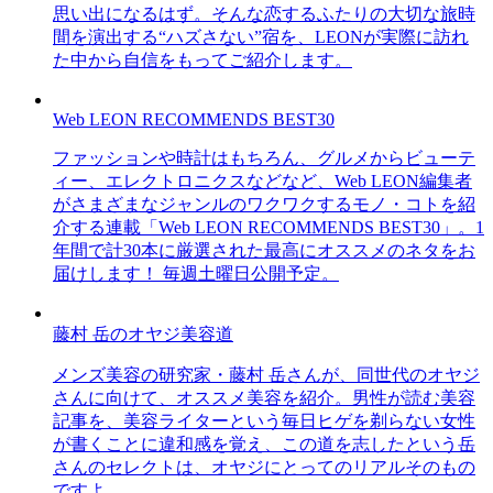
思い出になるはず。そんな恋するふたりの大切な旅時
間を演出する“ハズさない”宿を、LEONが実際に訪れ
た中から自信をもってご紹介します。
Web LEON RECOMMENDS BEST30
ファッションや時計はもちろん、グルメからビューテ
ィー、エレクトロニクスなどなど、Web LEON編集者
がさまざまなジャンルのワクワクするモノ・コトを紹
介する連載「Web LEON RECOMMENDS BEST30」。1
年間で計30本に厳選された最高にオススメのネタをお
届けします！ 毎週土曜日公開予定。
藤村 岳のオヤジ美容道
メンズ美容の研究家・藤村 岳さんが、同世代のオヤジ
さんに向けて、オススメ美容を紹介。男性が読む美容
記事を、美容ライターという毎日ヒゲを剃らない女性
が書くことに違和感を覚え、この道を志したという岳
さんのセレクトは、オヤジにとってのリアルそのもの
ですよ。