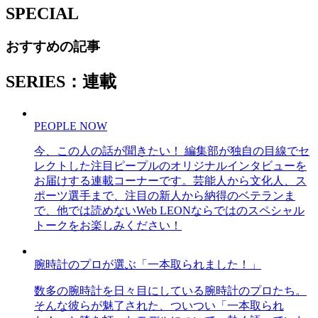
SPECIAL
おすすめの記事
SERIES：連載
PEOPLE NOW
今、この人の話が聞きたい！ 編集部が独自の目線でセ
レクトした注目ピープルのオリジナルインタビューを
お届けする連載コーナーです。芸能人から文化人、ス
ポーツ選手まで、注目の新人から納得のベテランま
で、他では読めないWeb LEONならではのスペシャル
トークをお楽しみください！
腕時計のプロが選ぶ「一本取られました！」
数多の腕時計を日々目にしている腕時計のプロたち。
そんな彼らが魅了された、ついつい「一本取られ