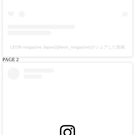
LEON magazine Japan(@leon_magazine)がシェアした投稿
PAGE 2