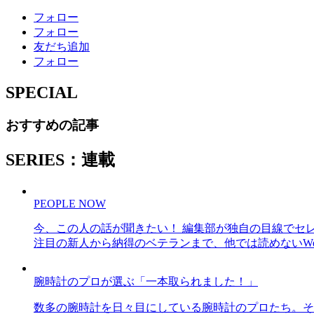
フォロー
フォロー
友だち追加
フォロー
SPECIAL
おすすめの記事
SERIES：連載
PEOPLE NOW
今、この人の話が聞きたい！ 編集部が独自の目線でセ
注目の新人から納得のベテランまで、他では読めないWe
腕時計のプロが選ぶ「一本取られました！」
数多の腕時計を日々目にしている腕時計のプロたち。そ