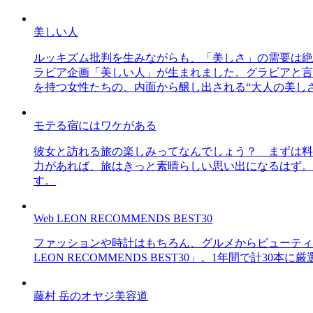
美しい人
ルッキズム批判を生みながらも、「美しさ」の需要は絶
ラビア企画「美しい人」が生まれました。グラビアと言え
を持つ女性たちの、内面から醸し出される“大人の美し
モテる宿にはワケがある
彼女と訪れる旅の楽しみってなんでしょう？ まずは料
力があれば、旅はきっと素晴らしい思い出になるはず。
す。
Web LEON RECOMMENDS BEST30
ファッションや時計はもちろん、グルメからビューティー
LEON RECOMMENDS BEST30」。1年間で計
藤村 岳のオヤジ美容道