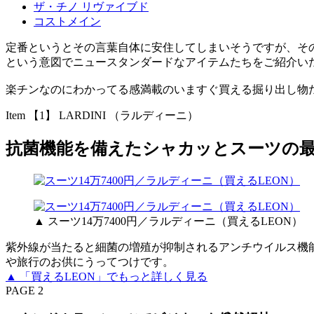
ザ・チノ リヴァイブド
コストメイン
定番というとその言葉自体に安住してしまいそうですが、そ
という意図でニュースタンダードなアイテムたちをご紹介い
楽チンなのにわかってる感満載のいますぐ買える掘り出し物
Item 【1】 LARDINI （ラルディーニ）
抗菌機能を備えたシャカッとスーツの
▲ スーツ14万7400円／ラルディーニ（買えるLEON）
紫外線が当たると細菌の増殖が抑制されるアンチウイルス機
や旅行のお供にうってつけです。
▲ 「買えるLEON」でもっと詳しく見る
PAGE 2