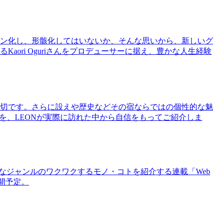
ン化し、形骸化してはいないか、そんな思いから、新しいグ
ri Oguriさんをプロデューサーに据え、豊かな人生経験
切です。さらに設えや歴史などその宿ならではの個性的な魅
を、LEONが実際に訪れた中から自信をもってご紹介しま
まなジャンルのワクワクするモノ・コトを紹介する連載「Web
公開予定。