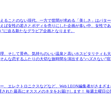
えることのない現代。一方で世間が求める「美しさ」はパター
ば女性の若さとボディを売りにした企画が多い中、女性であるKao
さ”に迫る新たなグラビア企画となります。
理、そして景色。気持ちのいい温泉と高いホスピタリティも大
そんな恋するふたりの大切な旅時間を演出する“ハズさない”宿
、エレクトロニクスなどなど、Web LEON編集者がさまざ
30本に厳選された最高にオススメのネタをお届けします！ 毎週土曜日