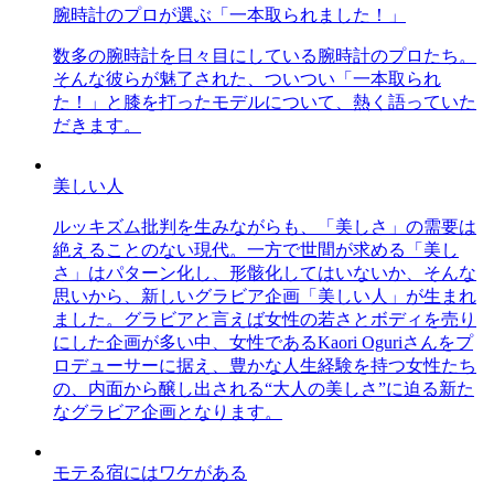
腕時計のプロが選ぶ「一本取られました！」
数多の腕時計を日々目にしている腕時計のプロたち。
そんな彼らが魅了された、ついつい「一本取られ
た！」と膝を打ったモデルについて、熱く語っていた
だきます。
美しい人
ルッキズム批判を生みながらも、「美しさ」の需要は
絶えることのない現代。一方で世間が求める「美し
さ」はパターン化し、形骸化してはいないか、そんな
思いから、新しいグラビア企画「美しい人」が生まれ
ました。グラビアと言えば女性の若さとボディを売り
にした企画が多い中、女性であるKaori Oguriさんをプ
ロデューサーに据え、豊かな人生経験を持つ女性たち
の、内面から醸し出される“大人の美しさ”に迫る新た
なグラビア企画となります。
モテる宿にはワケがある