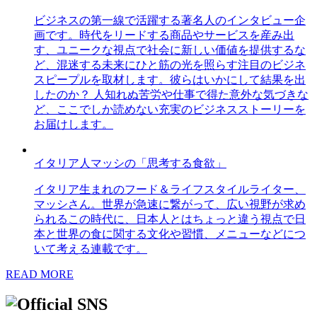
ビジネスの第一線で活躍する著名人のインタビュー企
画です。時代をリードする商品やサービスを産み出
す、ユニークな視点で社会に新しい価値を提供するな
ど、混迷する未来にひと筋の光を照らす注目のビジネ
スピープルを取材します。彼らはいかにして結果を出
したのか？ 人知れぬ苦労や仕事で得た意外な気づきな
ど、ここでしか読めない充実のビジネスストーリーを
お届けします。
イタリア人マッシの「思考する食欲」
イタリア生まれのフード＆ライフスタイルライター、
マッシさん。世界が急速に繋がって、広い視野が求め
られるこの時代に、日本人とはちょっと違う視点で日
本と世界の食に関する文化や習慣、メニューなどにつ
いて考える連載です。
READ MORE