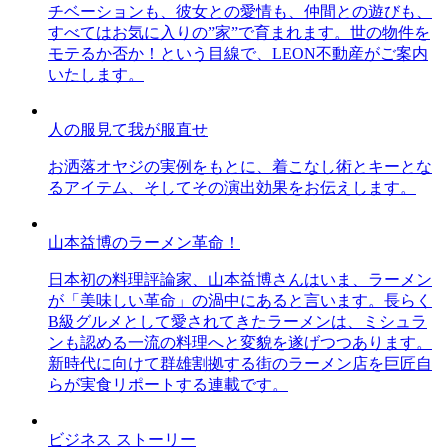
チベーションも、彼女との愛情も、仲間との遊びも、
すべてはお気に入りの”家”で育まれます。世の物件を
モテるか否か！という目線で、LEON不動産がご案内
いたします。
人の服見て我が服直せ
お洒落オヤジの実例をもとに、着こなし術とキーとな
るアイテム、そしてその演出効果をお伝えします。
山本益博のラーメン革命！
日本初の料理評論家、山本益博さんはいま、ラーメン
が「美味しい革命」の渦中にあると言います。長らく
B級グルメとして愛されてきたラーメンは、ミシュラ
ンも認める一流の料理へと変貌を遂げつつあります。
新時代に向けて群雄割拠する街のラーメン店を巨匠自
らが実食リポートする連載です。
ビジネス ストーリー