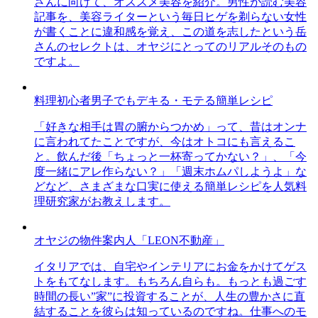
さんに向けて、オススメ美容を紹介。男性が読む美容
記事を、美容ライターという毎日ヒゲを剃らない女性
が書くことに違和感を覚え、この道を志したという岳
さんのセレクトは、オヤジにとってのリアルそのもの
ですよ。
料理初心者男子でもデキる・モテる簡単レシピ
「好きな相手は胃の腑からつかめ」って、昔はオンナ
に言われてたことですが、今はオトコにも言えるこ
と。飲んだ後「ちょっと一杯寄ってかない？」、「今
度一緒にアレ作らない？」「週末ホムパしようよ」な
どなど、さまざまな口実に使える簡単レシピを人気料
理研究家がお教えします。
オヤジの物件案内人「LEON不動産」
イタリアでは、自宅やインテリアにお金をかけてゲス
トをもてなします。もちろん自らも。もっとも過ごす
時間の長い”家”に投資することが、人生の豊かさに直
結することを彼らは知っているのですね。仕事へのモ