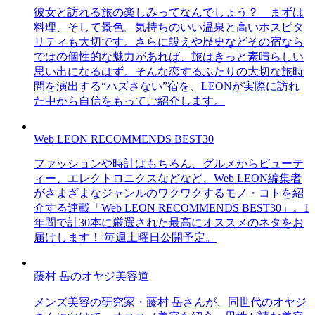
彼女と訪れる旅の楽しみってなんでしょう？ まずは
料理、そして景色。気持ちのいい温泉と高いホスピタ
リティも大切です。さらに設えや歴史などその宿なら
ではの個性的な魅力があれば、旅はきっと素晴らしい
思い出になるはず。そんな恋するふたりの大切な旅時
間を演出する“ハズさない”宿を、LEONが実際に訪れ
た中から自信をもってご紹介します。
Web LEON RECOMMENDS BEST30
ファッションや時計はもちろん、グルメからビューテ
ィー、エレクトロニクスなどなど、Web LEON編集者
がさまざまなジャンルのワクワクするモノ・コトを紹
介する連載「Web LEON RECOMMENDS BEST30」。1
年間で計30本に厳選された最高にオススメのネタをお
届けします！ 毎週土曜日公開予定。
藤村 岳のオヤジ美容道
メンズ美容の研究家・藤村 岳さんが、同世代のオヤジ