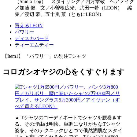
（Studio Log） スタイリング／四方章敬 ヘアメイク
／加藤 健 文／小曽根広光、武田一希（LEON） 編
集／渡辺 豪、五十嵐 菜（ともにLEON）
買えるLEON
バワリー
ディスカバード
ティーエムティー
【Item1】 「バワリー」の別注Tシャツ
コロガシオヤジの心をくすぐります
▲ Tシャツのコーディネートでシャツを腰巻きす
る、その理由は明快。単調になりがちなTシャツ
姿を、そのテクニックひとつで俄然洒脱なスタイ
ルへと導いてくれるからです。Tシャツ1万6500