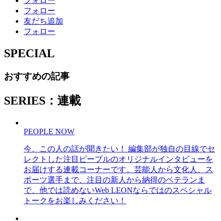
フォロー
フォロー
友だち追加
フォロー
SPECIAL
おすすめの記事
SERIES：連載
PEOPLE NOW
今、この人の話が聞きたい！ 編集部が独自の目線でセ
レクトした注目ピープルのオリジナルインタビューを
お届けする連載コーナーです。芸能人から文化人、ス
ポーツ選手まで、注目の新人から納得のベテランま
で、他では読めないWeb LEONならではのスペシャル
トークをお楽しみください！