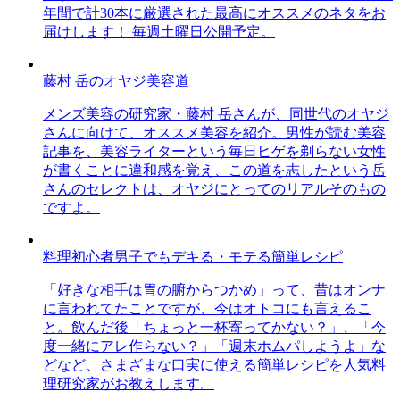
年間で計30本に厳選された最高にオススメのネタをお
届けします！ 毎週土曜日公開予定。
藤村 岳のオヤジ美容道
メンズ美容の研究家・藤村 岳さんが、同世代のオヤジ
さんに向けて、オススメ美容を紹介。男性が読む美容
記事を、美容ライターという毎日ヒゲを剃らない女性
が書くことに違和感を覚え、この道を志したという岳
さんのセレクトは、オヤジにとってのリアルそのもの
ですよ。
料理初心者男子でもデキる・モテる簡単レシピ
「好きな相手は胃の腑からつかめ」って、昔はオンナ
に言われてたことですが、今はオトコにも言えるこ
と。飲んだ後「ちょっと一杯寄ってかない？」、「今
度一緒にアレ作らない？」「週末ホムパしようよ」な
どなど、さまざまな口実に使える簡単レシピを人気料
理研究家がお教えします。