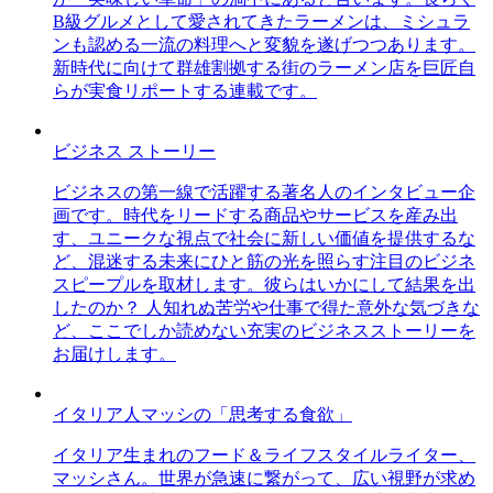
B級グルメとして愛されてきたラーメンは、ミシュラ
ンも認める一流の料理へと変貌を遂げつつあります。
新時代に向けて群雄割拠する街のラーメン店を巨匠自
らが実食リポートする連載です。
ビジネス ストーリー
ビジネスの第一線で活躍する著名人のインタビュー企
画です。時代をリードする商品やサービスを産み出
す、ユニークな視点で社会に新しい価値を提供するな
ど、混迷する未来にひと筋の光を照らす注目のビジネ
スピープルを取材します。彼らはいかにして結果を出
したのか？ 人知れぬ苦労や仕事で得た意外な気づきな
ど、ここでしか読めない充実のビジネスストーリーを
お届けします。
イタリア人マッシの「思考する食欲」
イタリア生まれのフード＆ライフスタイルライター、
マッシさん。世界が急速に繋がって、広い視野が求め