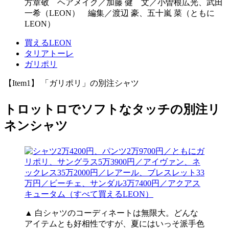
方章敬 ヘアメイク／加藤 健 文／小曽根広光、武田
一希（LEON） 編集／渡辺 豪、五十嵐 菜（ともに
LEON）
買えるLEON
タリアトーレ
ガリポリ
【Item1】 「ガリポリ」の別注シャツ
トロットロでソフトなタッチの別注リ
ネンシャツ
▲ 白シャツのコーディネートは無限大。どんな
アイテムとも好相性ですが、夏にはいっそ派手色