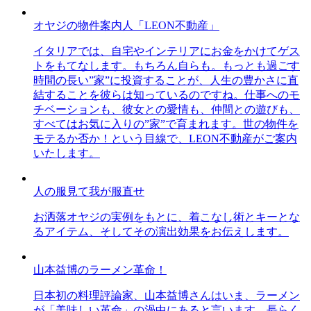
オヤジの物件案内人「LEON不動産」
イタリアでは、自宅やインテリアにお金をかけてゲス
トをもてなします。もちろん自らも。もっとも過ごす
時間の長い”家”に投資することが、人生の豊かさに直
結することを彼らは知っているのですね。仕事へのモ
チベーションも、彼女との愛情も、仲間との遊びも、
すべてはお気に入りの”家”で育まれます。世の物件を
モテるか否か！という目線で、LEON不動産がご案内
いたします。
人の服見て我が服直せ
お洒落オヤジの実例をもとに、着こなし術とキーとな
るアイテム、そしてその演出効果をお伝えします。
山本益博のラーメン革命！
日本初の料理評論家、山本益博さんはいま、ラーメン
が「美味しい革命」の渦中にあると言います。長らく