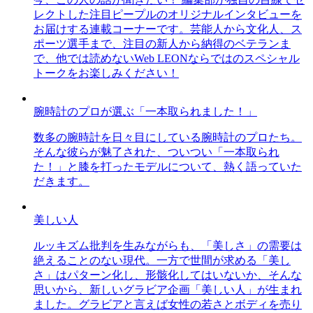
レクトした注目ピープルのオリジナルインタビューを
お届けする連載コーナーです。芸能人から文化人、ス
ポーツ選手まで、注目の新人から納得のベテランま
で、他では読めないWeb LEONならではのスペシャル
トークをお楽しみください！
腕時計のプロが選ぶ「一本取られました！」
数多の腕時計を日々目にしている腕時計のプロたち。
そんな彼らが魅了された、ついつい「一本取られ
た！」と膝を打ったモデルについて、熱く語っていた
だきます。
美しい人
ルッキズム批判を生みながらも、「美しさ」の需要は
絶えることのない現代。一方で世間が求める「美し
さ」はパターン化し、形骸化してはいないか、そんな
思いから、新しいグラビア企画「美しい人」が生まれ
ました。グラビアと言えば女性の若さとボディを売り