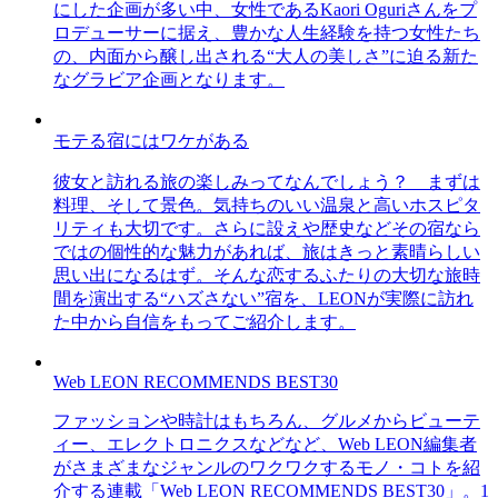
にした企画が多い中、女性であるKaori Oguriさんをプ
ロデューサーに据え、豊かな人生経験を持つ女性たち
の、内面から醸し出される“大人の美しさ”に迫る新た
なグラビア企画となります。
モテる宿にはワケがある
彼女と訪れる旅の楽しみってなんでしょう？ まずは
料理、そして景色。気持ちのいい温泉と高いホスピタ
リティも大切です。さらに設えや歴史などその宿なら
ではの個性的な魅力があれば、旅はきっと素晴らしい
思い出になるはず。そんな恋するふたりの大切な旅時
間を演出する“ハズさない”宿を、LEONが実際に訪れ
た中から自信をもってご紹介します。
Web LEON RECOMMENDS BEST30
ファッションや時計はもちろん、グルメからビューテ
ィー、エレクトロニクスなどなど、Web LEON編集者
がさまざまなジャンルのワクワクするモノ・コトを紹
介する連載「Web LEON RECOMMENDS BEST30」。1