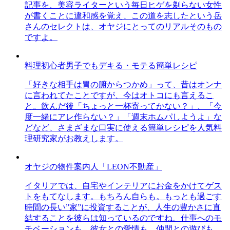
記事を、美容ライターという毎日ヒゲを剃らない女性
が書くことに違和感を覚え、この道を志したという岳
さんのセレクトは、オヤジにとってのリアルそのもの
ですよ。
料理初心者男子でもデキる・モテる簡単レシピ
「好きな相手は胃の腑からつかめ」って、昔はオンナ
に言われてたことですが、今はオトコにも言えるこ
と。飲んだ後「ちょっと一杯寄ってかない？」、「今
度一緒にアレ作らない？」「週末ホムパしようよ」な
どなど、さまざまな口実に使える簡単レシピを人気料
理研究家がお教えします。
オヤジの物件案内人「LEON不動産」
イタリアでは、自宅やインテリアにお金をかけてゲス
トをもてなします。もちろん自らも。もっとも過ごす
時間の長い”家”に投資することが、人生の豊かさに直
結することを彼らは知っているのですね。仕事へのモ
チベーションも、彼女との愛情も、仲間との遊びも、