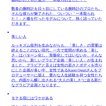
数多の腕時計を日々目にしている腕時計のプロたち。
そんな彼らが魅了された、ついつい「一本取られ
た！」と膝を打ったモデルについて、熱く語っていた
だきます。
美しい人
ルッキズム批判を生みながらも、「美しさ」の需要は
絶えることのない現代。一方で世間が求める「美し
さ」はパターン化し、形骸化してはいないか、そんな
思いから、新しいグラビア企画「美しい人」が生まれ
ました。グラビアと言えば女性の若さとボディを売り
にした企画が多い中、女性であるKaori Oguriさんをプ
ロデューサーに据え、豊かな人生経験を持つ女性たち
の、内面から醸し出される“大人の美しさ”に迫る新た
なグラビア企画となります。
モテる宿にはワケがある