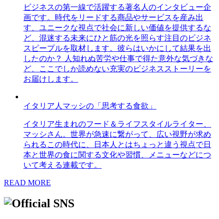
ビジネスの第一線で活躍する著名人のインタビュー企
画です。時代をリードする商品やサービスを産み出
す、ユニークな視点で社会に新しい価値を提供するな
ど、混迷する未来にひと筋の光を照らす注目のビジネ
スピープルを取材します。彼らはいかにして結果を出
したのか？ 人知れぬ苦労や仕事で得た意外な気づきな
ど、ここでしか読めない充実のビジネスストーリーを
お届けします。
イタリア人マッシの「思考する食欲」
イタリア生まれのフード＆ライフスタイルライター、
マッシさん。世界が急速に繋がって、広い視野が求め
られるこの時代に、日本人とはちょっと違う視点で日
本と世界の食に関する文化や習慣、メニューなどにつ
いて考える連載です。
READ MORE