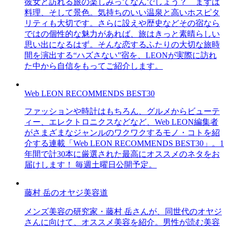
彼女と訪れる旅の楽しみってなんでしょう？ まずは
料理、そして景色。気持ちのいい温泉と高いホスピタ
リティも大切です。さらに設えや歴史などその宿なら
ではの個性的な魅力があれば、旅はきっと素晴らしい
思い出になるはず。そんな恋するふたりの大切な旅時
間を演出する“ハズさない”宿を、LEONが実際に訪れ
た中から自信をもってご紹介します。
Web LEON RECOMMENDS BEST30
ファッションや時計はもちろん、グルメからビューテ
ィー、エレクトロニクスなどなど、Web LEON編集者
がさまざまなジャンルのワクワクするモノ・コトを紹
介する連載「Web LEON RECOMMENDS BEST30」。1
年間で計30本に厳選された最高にオススメのネタをお
届けします！ 毎週土曜日公開予定。
藤村 岳のオヤジ美容道
メンズ美容の研究家・藤村 岳さんが、同世代のオヤジ
さんに向けて、オススメ美容を紹介。男性が読む美容