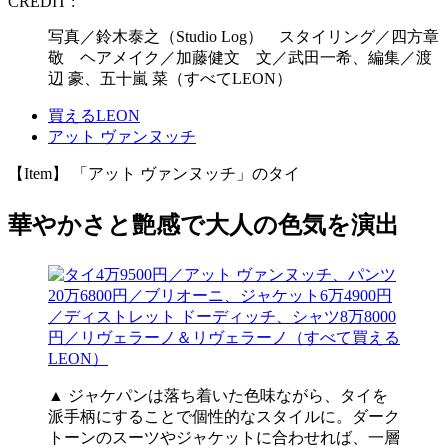
CREDIT :
写真／鈴木泰之（Studio Log） スタイリング／四方章
敬 ヘアメイク／加藤健文 文／武田一希、編集／渡
辺 豪、五十嵐 菜（すべてLEON）
買えるLEON
アット ヴァンヌッチ
【Item】 「アット ヴァンヌッチ」のタイ
華やかさと艶感で大人の色気を演出
▲ ジャケパンは落ち着いた色味ながら、タイを
派手柄にすることで個性的なスタイルに。ダーク
トーンのスーツやジャケットに合わせれば、一層