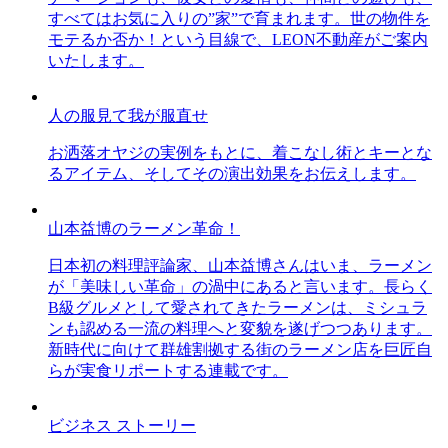
すべてはお気に入りの”家”で育まれます。世の物件を
モテるか否か！という目線で、LEON不動産がご案内
いたします。
人の服見て我が服直せ
お洒落オヤジの実例をもとに、着こなし術とキーとな
るアイテム、そしてその演出効果をお伝えします。
山本益博のラーメン革命！
日本初の料理評論家、山本益博さんはいま、ラーメン
が「美味しい革命」の渦中にあると言います。長らく
B級グルメとして愛されてきたラーメンは、ミシュラ
ンも認める一流の料理へと変貌を遂げつつあります。
新時代に向けて群雄割拠する街のラーメン店を巨匠自
らが実食リポートする連載です。
ビジネス ストーリー