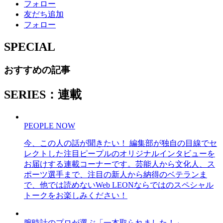
フォロー
友だち追加
フォロー
SPECIAL
おすすめの記事
SERIES：連載
PEOPLE NOW
今、この人の話が聞きたい！ 編集部が独自の目線でセ
レクトした注目ピープルのオリジナルインタビューを
お届けする連載コーナーです。芸能人から文化人、ス
ポーツ選手まで、注目の新人から納得のベテランま
で、他では読めないWeb LEONならではのスペシャル
トークをお楽しみください！
腕時計のプロが選ぶ「一本取られました！」