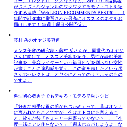
ィー、エレクトロニクスなどなど、Web LEON編集者
がさまざまなジャンルのワクワクするモノ・コトを紹
介する連載「Web LEON RECOMMENDS BEST30」。1
年間で計30本に厳選された最高にオススメのネタをお
届けします！ 毎週土曜日公開予定。
藤村 岳のオヤジ美容道
メンズ美容の研究家・藤村 岳さんが、同世代のオヤジ
さんに向けて、オススメ美容を紹介。男性が読む美容
記事を、美容ライターという毎日ヒゲを剃らない女性
が書くことに違和感を覚え、この道を志したという岳
さんのセレクトは、オヤジにとってのリアルそのもの
ですよ。
料理初心者男子でもデキる・モテる簡単レシピ
「好きな相手は胃の腑からつかめ」って、昔はオンナ
に言われてたことですが、今はオトコにも言えるこ
と。飲んだ後「ちょっと一杯寄ってかない？」、「今
度一緒にアレ作らない？」「週末ホムパしようよ」な