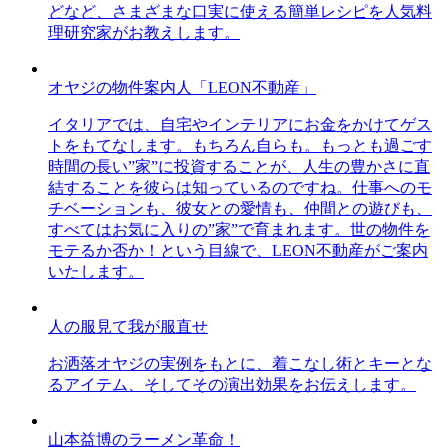
どなど、さまざまな口実に使える簡単レシピを人気料
理研究家がお教えします。
オヤジの物件案内人「LEON不動産」
イタリアでは、自宅やインテリアにお金をかけてゲス
トをもてなします。もちろん自らも。もっとも過ごす
時間の長い”家”に投資することが、人生の豊かさに直
結することを彼らは知っているのですね。仕事へのモ
チベーションも、彼女との愛情も、仲間との遊びも、
すべてはお気に入りの”家”で育まれます。世の物件を
モテるか否か！という目線で、LEON不動産がご案内
いたします。
人の服見て我が服直せ
お洒落オヤジの実例をもとに、着こなし術とキーとな
るアイテム、そしてその演出効果をお伝えします。
山本益博のラーメン革命！