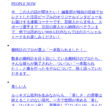
PEOPLE NOW
今、この人の話が聞きたい！ 編集部が独自の目線でセ
レクトした注目ピープルのオリジナルインタビューを
お届けする連載コーナーです。芸能人から文化人、ス
ポーツ選手まで、注目の新人から納得のベテランま
で、他では読めないWeb LEONならではのスペシャル
トークをお楽しみください！
腕時計のプロが選ぶ「一本取られました！」
数多の腕時計を日々目にしている腕時計のプロたち。
そんな彼らが魅了された、ついつい「一本取られ
た！」と膝を打ったモデルについて、熱く語っていた
だきます。
美しい人
ルッキズム批判を生みながらも、「美しさ」の需要は
絶えることのない現代。一方で世間が求める「美し
さ」はパターン化し、形骸化してはいないか、そんな