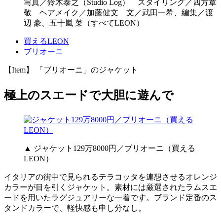
写真／鈴木泰之（Studio Log） スタイリング／四方章
敬 ヘアメイク／加藤健文 文／武田一希、編集／渡
辺 豪、五十嵐 菜（すべてLEON）
買えるLEON
ブリオーニ
【Item】 「ブリオーニ」のジャケット
極上のスエードで大胆に遊んで
▲ ジャケット129万8000円／ブリオーニ（買える
LEON）
イタリアの街中で見られるテラコッタを連想させるオレンジ
カラーが目を引くジャケット。素材には厳選されたラムスエ
ードを用いたラグジュアリーな一着です。ブランド定番のス
タンドカラーで、軽快感も申し分なし。