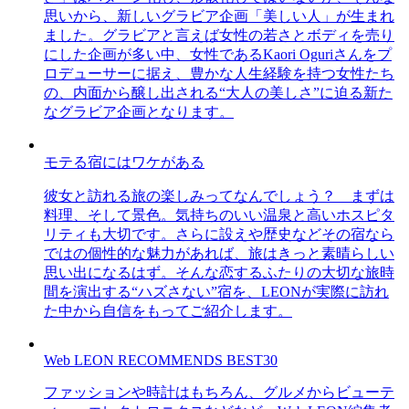
思いから、新しいグラビア企画「美しい人」が生まれ
ました。グラビアと言えば女性の若さとボディを売り
にした企画が多い中、女性であるKaori Oguriさんをプ
ロデューサーに据え、豊かな人生経験を持つ女性たち
の、内面から醸し出される“大人の美しさ”に迫る新た
なグラビア企画となります。
モテる宿にはワケがある
彼女と訪れる旅の楽しみってなんでしょう？ まずは
料理、そして景色。気持ちのいい温泉と高いホスピタ
リティも大切です。さらに設えや歴史などその宿なら
ではの個性的な魅力があれば、旅はきっと素晴らしい
思い出になるはず。そんな恋するふたりの大切な旅時
間を演出する“ハズさない”宿を、LEONが実際に訪れ
た中から自信をもってご紹介します。
Web LEON RECOMMENDS BEST30
ファッションや時計はもちろん、グルメからビューテ