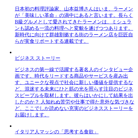
日本初の料理評論家、山本益博さんはいま、ラーメン
が「美味しい革命」の渦中にあると言います。長らく
B級グルメとして愛されてきたラーメンは、ミシュラ
ンも認める一流の料理へと変貌を遂げつつあります。
新時代に向けて群雄割拠する街のラーメン店を巨匠自
らが実食リポートする連載です。
ビジネス ストーリー
ビジネスの第一線で活躍する著名人のインタビュー企
画です。時代をリードする商品やサービスを産み出
す、ユニークな視点で社会に新しい価値を提供するな
ど、混迷する未来にひと筋の光を照らす注目のビジネ
スピープルを取材します。彼らはいかにして結果を出
したのか？ 人知れぬ苦労や仕事で得た意外な気づきな
ど、ここでしか読めない充実のビジネスストーリーを
お届けします。
イタリア人マッシの「思考する食欲」