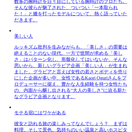
数多の腕時計を日々目にしている腕時計のプロたち。
そんな彼らが魅了された、ついつい「一本取られ
た！」と膝を打ったモデルについて、熱く語っていた
だきます。
美しい人
ルッキズム批判を生みながらも、「美しさ」の需要は
絶えることのない現代。一方で世間が求める「美し
さ」はパターン化し、形骸化してはいないか、そんな
思いから、新しいグラビア企画「美しい人」が生まれ
ました。グラビアと言えば女性の若さとボディを売り
にした企画が多い中、女性であるKaori Oguriさんをプ
ロデューサーに据え、豊かな人生経験を持つ女性たち
の、内面から醸し出される“大人の美しさ”に迫る新た
なグラビア企画となります。
モテる宿にはワケがある
彼女と訪れる旅の楽しみってなんでしょう？ まずは
料理、そして景色。気持ちのいい温泉と高いホスピタ