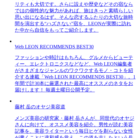
リティも大切です。さらに設えや歴史などその宿なら
ではの個性的な魅力があれば、旅はきっと素晴らしい
思い出になるはず。そんな恋するふたりの大切な旅時
間を演出する“ハズさない”宿を、LEONが実際に訪れ
た中から自信をもってご紹介します。
Web LEON RECOMMENDS BEST30
ファッションや時計はもちろん、グルメからビューテ
ィー、エレクトロニクスなどなど、Web LEON編集者
がさまざまなジャンルのワクワクするモノ・コトを紹
介する連載「Web LEON RECOMMENDS BEST30」。1
年間で計30本に厳選された最高にオススメのネタをお
届けします！ 毎週土曜日公開予定。
藤村 岳のオヤジ美容道
メンズ美容の研究家・藤村 岳さんが、同世代のオヤジ
さんに向けて、オススメ美容を紹介。男性が読む美容
記事を、美容ライターという毎日ヒゲを剃らない女性
が書くことに違和感を覚え、この道を志したという岳