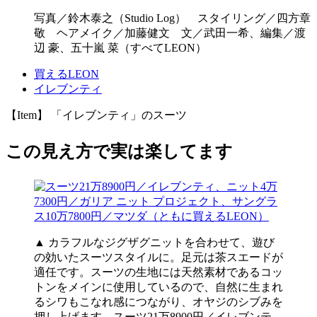
写真／鈴木泰之（Studio Log） スタイリング／四方章
敬 ヘアメイク／加藤健文 文／武田一希、編集／渡
辺 豪、五十嵐 菜（すべてLEON）
買えるLEON
イレブンティ
【Item】 「イレブンティ」のスーツ
この見え方で実は楽してます
▲ カラフルなジグザグニットを合わせて、遊び
の効いたスーツスタイルに。足元は茶スエードが
適任です。スーツの生地には天然素材であるコッ
トンをメインに使用しているので、自然に生まれ
るシワもこなれ感につながり、オヤジのシブみを
押し上げます。スーツ21万8900円／イレブンテ