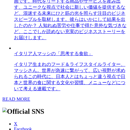
画です。時代をリードする商品やサービスを産み出
す、ユニークな視点で社会に新しい価値を提供するな
ど、混迷する未来にひと筋の光を照らす注目のビジネ
スピープルを取材します。彼らはいかにして結果を出
したのか？ 人知れぬ苦労や仕事で得た意外な気づきな
ど、ここでしか読めない充実のビジネスストーリーを
お届けします。
イタリア人マッシの「思考する食欲」
イタリア生まれのフード＆ライフスタイルライター、
マッシさん。世界が急速に繋がって、広い視野が求め
られるこの時代に、日本人とはちょっと違う視点で日
本と世界の食に関する文化や習慣、メニューなどにつ
いて考える連載です。
READ MORE
X
Facebook