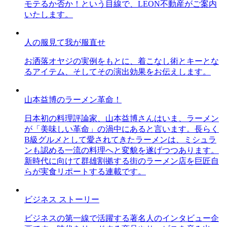
モテるか否か！という目線で、LEON不動産がご案内
いたします。
人の服見て我が服直せ
お洒落オヤジの実例をもとに、着こなし術とキーとな
るアイテム、そしてその演出効果をお伝えします。
山本益博のラーメン革命！
日本初の料理評論家、山本益博さんはいま、ラーメン
が「美味しい革命」の渦中にあると言います。長らく
B級グルメとして愛されてきたラーメンは、ミシュラ
ンも認める一流の料理へと変貌を遂げつつあります。
新時代に向けて群雄割拠する街のラーメン店を巨匠自
らが実食リポートする連載です。
ビジネス ストーリー
ビジネスの第一線で活躍する著名人のインタビュー企