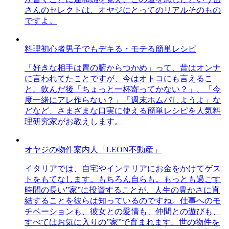
さんのセレクトは、オヤジにとってのリアルそのもの
ですよ。
料理初心者男子でもデキる・モテる簡単レシピ
「好きな相手は胃の腑からつかめ」って、昔はオンナ
に言われてたことですが、今はオトコにも言えるこ
と。飲んだ後「ちょっと一杯寄ってかない？」、「今
度一緒にアレ作らない？」「週末ホムパしようよ」な
どなど、さまざまな口実に使える簡単レシピを人気料
理研究家がお教えします。
オヤジの物件案内人「LEON不動産」
イタリアでは、自宅やインテリアにお金をかけてゲス
トをもてなします。もちろん自らも。もっとも過ごす
時間の長い”家”に投資することが、人生の豊かさに直
結することを彼らは知っているのですね。仕事へのモ
チベーションも、彼女との愛情も、仲間との遊びも、
すべてはお気に入りの”家”で育まれます。世の物件を