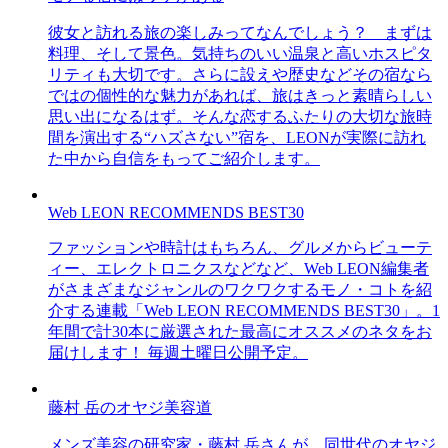
彼女と訪れる旅の楽しみってなんでしょう？ まずは
料理、そして景色。気持ちのいい温泉と高いホスピタ
リティも大切です。さらに設えや歴史などその宿なら
ではの個性的な魅力があれば、旅はきっと素晴らしい
思い出になるはず。そんな恋するふたりの大切な旅時
間を演出する“ハズさない”宿を、LEONが実際に訪れ
た中から自信をもってご紹介します。
Web LEON RECOMMENDS BEST30
ファッションや時計はもちろん、グルメからビューテ
ィー、エレクトロニクスなどなど、Web LEON編集者
がさまざまなジャンルのワクワクするモノ・コトを紹
介する連載「Web LEON RECOMMENDS BEST30」。1
年間で計30本に厳選された最高にオススメのネタをお
届けします！ 毎週土曜日公開予定。
藤村 岳のオヤジ美容道
メンズ美容の研究家・藤村 岳さんが、同世代のオヤジ