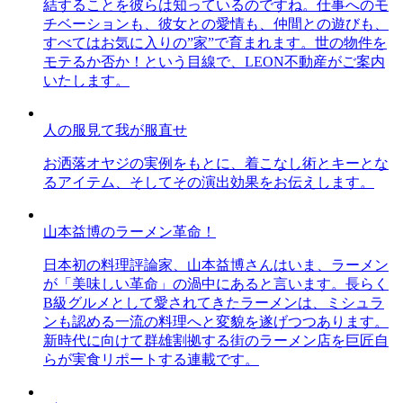
結することを彼らは知っているのですね。仕事へのモ
チベーションも、彼女との愛情も、仲間との遊びも、
すべてはお気に入りの”家”で育まれます。世の物件を
モテるか否か！という目線で、LEON不動産がご案内
いたします。
人の服見て我が服直せ
お洒落オヤジの実例をもとに、着こなし術とキーとな
るアイテム、そしてその演出効果をお伝えします。
山本益博のラーメン革命！
日本初の料理評論家、山本益博さんはいま、ラーメン
が「美味しい革命」の渦中にあると言います。長らく
B級グルメとして愛されてきたラーメンは、ミシュラ
ンも認める一流の料理へと変貌を遂げつつあります。
新時代に向けて群雄割拠する街のラーメン店を巨匠自
らが実食リポートする連載です。