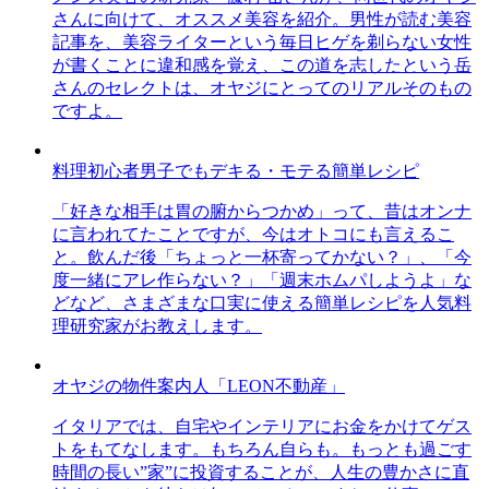
さんに向けて、オススメ美容を紹介。男性が読む美容
記事を、美容ライターという毎日ヒゲを剃らない女性
が書くことに違和感を覚え、この道を志したという岳
さんのセレクトは、オヤジにとってのリアルそのもの
ですよ。
料理初心者男子でもデキる・モテる簡単レシピ
「好きな相手は胃の腑からつかめ」って、昔はオンナ
に言われてたことですが、今はオトコにも言えるこ
と。飲んだ後「ちょっと一杯寄ってかない？」、「今
度一緒にアレ作らない？」「週末ホムパしようよ」な
どなど、さまざまな口実に使える簡単レシピを人気料
理研究家がお教えします。
オヤジの物件案内人「LEON不動産」
イタリアでは、自宅やインテリアにお金をかけてゲス
トをもてなします。もちろん自らも。もっとも過ごす
時間の長い”家”に投資することが、人生の豊かさに直