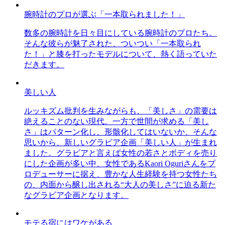
腕時計のプロが選ぶ「一本取られました！」
数多の腕時計を日々目にしている腕時計のプロたち。
そんな彼らが魅了された、ついつい「一本取られ
た！」と膝を打ったモデルについて、熱く語っていた
だきます。
美しい人
ルッキズム批判を生みながらも、「美しさ」の需要は
絶えることのない現代。一方で世間が求める「美し
さ」はパターン化し、形骸化してはいないか、そんな
思いから、新しいグラビア企画「美しい人」が生まれ
ました。グラビアと言えば女性の若さとボディを売り
にした企画が多い中、女性であるKaori Oguriさんをプ
ロデューサーに据え、豊かな人生経験を持つ女性たち
の、内面から醸し出される“大人の美しさ”に迫る新た
なグラビア企画となります。
モテる宿にはワケがある