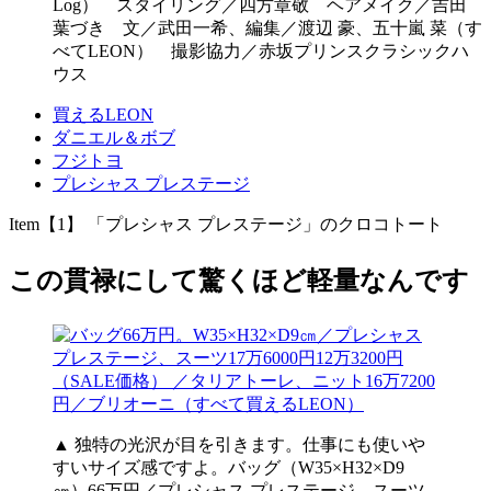
Log） スタイリング／四方章敬 ヘアメイク／吉田
葉づき 文／武田一希、編集／渡辺 豪、五十嵐 菜（す
べてLEON） 撮影協力／赤坂プリンスクラシックハ
ウス
買えるLEON
ダニエル＆ボブ
フジトヨ
プレシャス プレステージ
Item【1】 「プレシャス プレステージ」のクロコトート
この貫禄にして驚くほど軽量なんです
▲ 独特の光沢が目を引きます。仕事にも使いや
すいサイズ感ですよ。バッグ（W35×H32×D9
㎝）66万円／プレシャス プレステージ、スーツ