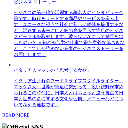
ビジネス ストーリー
ビジネスの第一線で活躍する著名人のインタビュー企
画です。時代をリードする商品やサービスを産み出
す、ユニークな視点で社会に新しい価値を提供するな
ど、混迷する未来にひと筋の光を照らす注目のビジネ
スピープルを取材します。彼らはいかにして結果を出
したのか？ 人知れぬ苦労や仕事で得た意外な気づきな
ど、ここでしか読めない充実のビジネスストーリーを
お届けします。
イタリア人マッシの「思考する食欲」
イタリア生まれのフード＆ライフスタイルライター、
マッシさん。世界が急速に繋がって、広い視野が求め
られるこの時代に、日本人とはちょっと違う視点で日
本と世界の食に関する文化や習慣、メニューなどにつ
いて考える連載です。
READ MORE