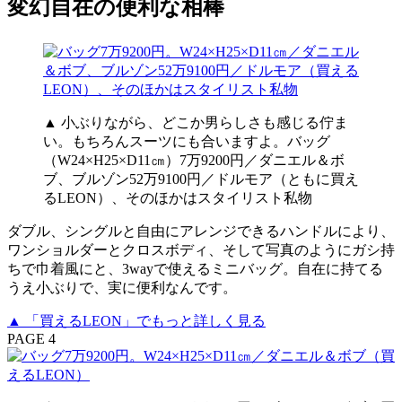
変幻自在の便利な相棒
▲ 小ぶりながら、どこか男らしさも感じる佇ま
い。もちろんスーツにも合いますよ。バッグ
（W24×H25×D11㎝）7万9200円／ダニエル＆ボ
ブ、ブルゾン52万9100円／ドルモア（ともに買え
るLEON）、そのほかはスタイリスト私物
ダブル、シングルと自由にアレンジできるハンドルにより、
ワンショルダーとクロスボディ、そして写真のようにガシ持
ちで巾着風にと、3wayで使えるミニバッグ。自在に持てる
うえ小ぶりで、実に便利なんです。
▲ 「買えるLEON」でもっと詳しく見る
PAGE 4