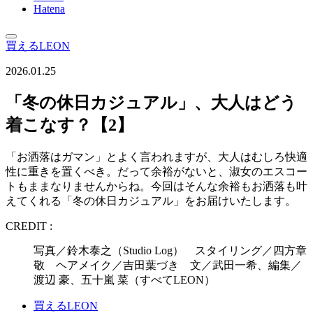
Hatena
買えるLEON
2026.01.25
「冬の休日カジュアル」、大人はどう
着こなす？【2】
「お洒落はガマン」とよく言われますが、大人はむしろ快適
性に重きを置くべき。だって余裕がないと、淑女のエスコー
トもままなりませんからね。今回はそんな余裕もお洒落も叶
えてくれる「冬の休日カジュアル」をお届けいたします。
CREDIT :
写真／鈴木泰之（Studio Log） スタイリング／四方章
敬 ヘアメイク／吉田葉づき 文／武田一希、編集／
渡辺 豪、五十嵐 菜（すべてLEON）
買えるLEON