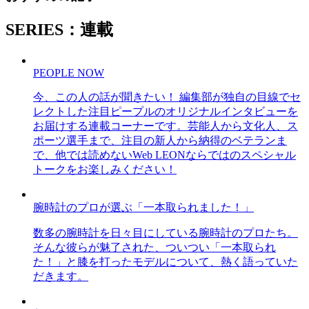
SERIES：連載
PEOPLE NOW
今、この人の話が聞きたい！ 編集部が独自の目線でセ
レクトした注目ピープルのオリジナルインタビューを
お届けする連載コーナーです。芸能人から文化人、ス
ポーツ選手まで、注目の新人から納得のベテランま
で、他では読めないWeb LEONならではのスペシャル
トークをお楽しみください！
腕時計のプロが選ぶ「一本取られました！」
数多の腕時計を日々目にしている腕時計のプロたち。
そんな彼らが魅了された、ついつい「一本取られ
た！」と膝を打ったモデルについて、熱く語っていた
だきます。