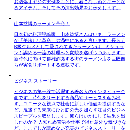
お洒落オヤジの実例をもとに、着こなし術とキーとな
るアイテム、そしてその演出効果をお伝えします。
山本益博のラーメン革命！
日本初の料理評論家、山本益博さんはいま、ラーメン
が「美味しい革命」の渦中にあると言います。長らく
B級グルメとして愛されてきたラーメンは、ミシュラ
ンも認める一流の料理へと変貌を遂げつつあります。
新時代に向けて群雄割拠する街のラーメン店を巨匠自
らが実食リポートする連載です。
ビジネス ストーリー
ビジネスの第一線で活躍する著名人のインタビュー企
画です。時代をリードする商品やサービスを産み出
す、ユニークな視点で社会に新しい価値を提供するな
ど、混迷する未来にひと筋の光を照らす注目のビジネ
スピープルを取材します。彼らはいかにして結果を出
したのか？ 人知れぬ苦労や仕事で得た意外な気づきな
ど、ここでしか読めない充実のビジネスストーリーを