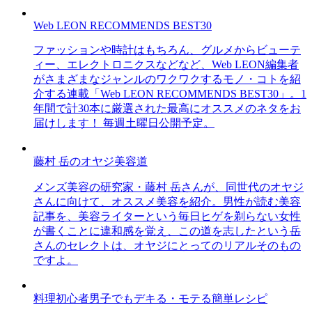
Web LEON RECOMMENDS BEST30
ファッションや時計はもちろん、グルメからビューテ
ィー、エレクトロニクスなどなど、Web LEON編集者
がさまざまなジャンルのワクワクするモノ・コトを紹
介する連載「Web LEON RECOMMENDS BEST30」。1
年間で計30本に厳選された最高にオススメのネタをお
届けします！ 毎週土曜日公開予定。
藤村 岳のオヤジ美容道
メンズ美容の研究家・藤村 岳さんが、同世代のオヤジ
さんに向けて、オススメ美容を紹介。男性が読む美容
記事を、美容ライターという毎日ヒゲを剃らない女性
が書くことに違和感を覚え、この道を志したという岳
さんのセレクトは、オヤジにとってのリアルそのもの
ですよ。
料理初心者男子でもデキる・モテる簡単レシピ