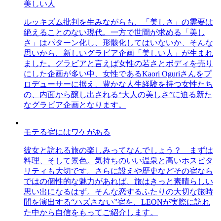
美しい人
ルッキズム批判を生みながらも、「美しさ」の需要は
絶えることのない現代。一方で世間が求める「美し
さ」はパターン化し、形骸化してはいないか、そんな
思いから、新しいグラビア企画「美しい人」が生まれ
ました。グラビアと言えば女性の若さとボディを売り
にした企画が多い中、女性であるKaori Oguriさんをプ
ロデューサーに据え、豊かな人生経験を持つ女性たち
の、内面から醸し出される“大人の美しさ”に迫る新た
なグラビア企画となります。
モテる宿にはワケがある
彼女と訪れる旅の楽しみってなんでしょう？ まずは
料理、そして景色。気持ちのいい温泉と高いホスピタ
リティも大切です。さらに設えや歴史などその宿なら
ではの個性的な魅力があれば、旅はきっと素晴らしい
思い出になるはず。そんな恋するふたりの大切な旅時
間を演出する“ハズさない”宿を、LEONが実際に訪れ
た中から自信をもってご紹介します。