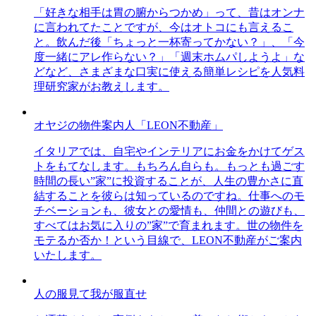
「好きな相手は胃の腑からつかめ」って、昔はオンナ
に言われてたことですが、今はオトコにも言えるこ
と。飲んだ後「ちょっと一杯寄ってかない？」、「今
度一緒にアレ作らない？」「週末ホムパしようよ」な
どなど、さまざまな口実に使える簡単レシピを人気料
理研究家がお教えします。
オヤジの物件案内人「LEON不動産」
イタリアでは、自宅やインテリアにお金をかけてゲス
トをもてなします。もちろん自らも。もっとも過ごす
時間の長い”家”に投資することが、人生の豊かさに直
結することを彼らは知っているのですね。仕事へのモ
チベーションも、彼女との愛情も、仲間との遊びも、
すべてはお気に入りの”家”で育まれます。世の物件を
モテるか否か！という目線で、LEON不動産がご案内
いたします。
人の服見て我が服直せ