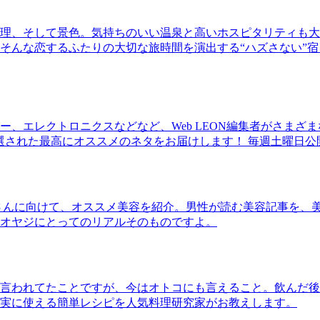
理、そして景色。気持ちのいい温泉と高いホスピタリティも大
そんな恋するふたりの大切な旅時間を演出する“ハズさない”宿
、エレクトロニクスなどなど、Web LEON編集者がさまざ
30本に厳選された最高にオススメのネタをお届けします！ 毎週土曜日
さんに向けて、オススメ美容を紹介。男性が読む美容記事を、
オヤジにとってのリアルそのものですよ。
言われてたことですが、今はオトコにも言えること。飲んだ後
実に使える簡単レシピを人気料理研究家がお教えします。