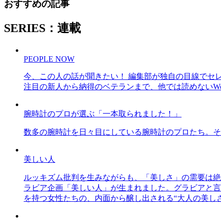
おすすめの記事
SERIES：連載
PEOPLE NOW
今、この人の話が聞きたい！ 編集部が独自の目線でセ
注目の新人から納得のベテランまで、他では読めないWe
腕時計のプロが選ぶ「一本取られました！」
数多の腕時計を日々目にしている腕時計のプロたち。そ
美しい人
ルッキズム批判を生みながらも、「美しさ」の需要は絶
ラビア企画「美しい人」が生まれました。グラビアと言え
を持つ女性たちの、内面から醸し出される“大人の美し