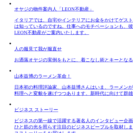
オヤジの物件案内人「LEON不動産」
イタリアでは、自宅やインテリアにお金をかけてゲスト
は知っているのですね。仕事へのモチベーションも、彼
LEON不動産がご案内いたします。
人の服見て我が服直せ
お洒落オヤジの実例をもとに、着こなし術とキーとなる
山本益博のラーメン革命！
日本初の料理評論家、山本益博さんはいま、ラーメンが
料理へと変貌を遂げつつあります。新時代に向けて群雄
ビジネス ストーリー
ビジネスの第一線で活躍する著名人のインタビュー企画
ひと筋の光を照らす注目のビジネスピープルを取材しま