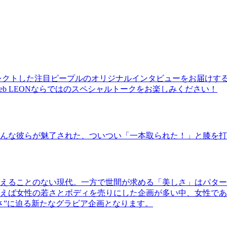
レクトした注目ピープルのオリジナルインタビューをお届けす
b LEONならではのスペシャルトークをお楽しみください！
んな彼らが魅了された、ついつい「一本取られた！」と膝を打
えることのない現代。一方で世間が求める「美しさ」はパター
ば女性の若さとボディを売りにした企画が多い中、女性であるKao
さ”に迫る新たなグラビア企画となります。