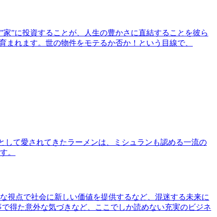
”家”に投資することが、人生の豊かさに直結することを彼ら
で育まれます。世の物件をモテるか否か！という目線で、
として愛されてきたラーメンは、ミシュランも認める一流の
す。
な視点で社会に新しい価値を提供するなど、混迷する未来に
事で得た意外な気づきなど、ここでしか読めない充実のビジネ