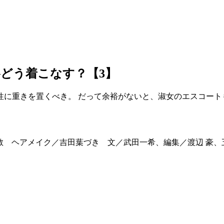
どう着こなす？【3】
性に重きを置くべき。 だって余裕がないと、淑女のエスコート
方章敬 ヘアメイク／吉田葉づき 文／武田一希、編集／渡辺 豪、