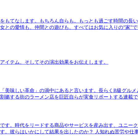
をもてなします。もちろん自らも。もっとも過ごす時間の長い
女との愛情も、仲間との遊びも、すべてはお気に入りの”家”
アイテム、そしてその演出効果をお伝えします。
「美味しい革命」の渦中にあると言います。長らくB級グルメ
割拠する街のラーメン店を巨匠自らが実食リポートする連載で
です。時代をリードする商品やサービスを産み出す、ユニーク
す。彼らはいかにして結果を出したのか？ 人知れぬ苦労や仕