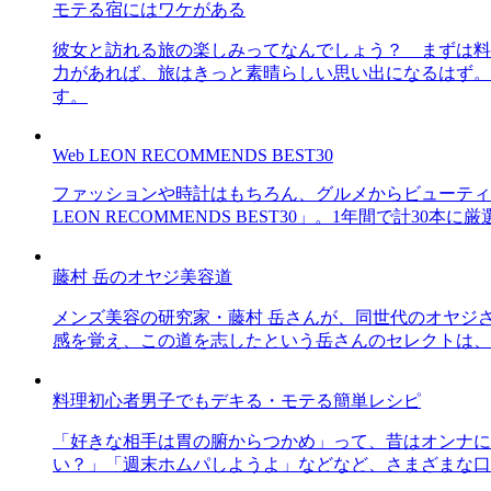
モテる宿にはワケがある
彼女と訪れる旅の楽しみってなんでしょう？ まずは料
力があれば、旅はきっと素晴らしい思い出になるはず。
す。
Web LEON RECOMMENDS BEST30
ファッションや時計はもちろん、グルメからビューティー
LEON RECOMMENDS BEST30」。1年間で計
藤村 岳のオヤジ美容道
メンズ美容の研究家・藤村 岳さんが、同世代のオヤジ
感を覚え、この道を志したという岳さんのセレクトは、
料理初心者男子でもデキる・モテる簡単レシピ
「好きな相手は胃の腑からつかめ」って、昔はオンナに
い？」「週末ホムパしようよ」などなど、さまざまな口