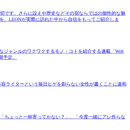
切です。さらに設えや歴史などその宿ならではの個性的な魅
を、LEONが実際に訪れた中から自信をもってご紹介しま
まなジャンルのワクワクするモノ・コトを紹介する連載「Web
公開予定。
美容ライターという毎日ヒゲを剃らない女性が書くことに違和
「ちょっと一杯寄ってかない？」、「今度一緒にアレ作らな