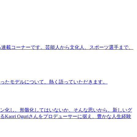
る連載コーナーです。芸能人から文化人、スポーツ選手まで、
ったモデルについて、熱く語っていただきます。
ン化し、形骸化してはいないか、そんな思いから、新しいグ
ri Oguriさんをプロデューサーに据え、豊かな人生経験