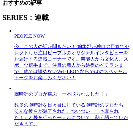
おすすめの記事
SERIES：連載
PEOPLE NOW
今、この人の話が聞きたい！ 編集部が独自の目線でセ
レクトした注目ピープルのオリジナルインタビューを
お届けする連載コーナーです。芸能人から文化人、ス
ポーツ選手まで、注目の新人から納得のベテランま
で、他では読めないWeb LEONならではのスペシャル
トークをお楽しみください！
腕時計のプロが選ぶ「一本取られました！」
数多の腕時計を日々目にしている腕時計のプロたち。
そんな彼らが魅了された、ついつい「一本取られ
た！」と膝を打ったモデルについて、熱く語っていた
だきます。