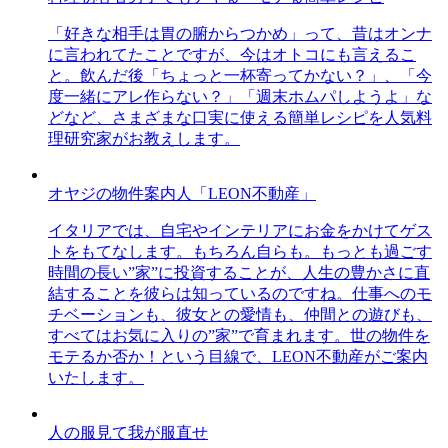
「好きな相手は胃の腑からつかめ」って、昔はオンナ
に言われてたことですが、今はオトコにも言えるこ
と。飲んだ後「ちょっと一杯寄ってかない？」、「今
度一緒にアレ作らない？」「週末ホムパしようよ」な
どなど、さまざまな口実に使える簡単レシピを人気料
理研究家がお教えします。
オヤジの物件案内人「LEON不動産」
イタリアでは、自宅やインテリアにお金をかけてゲス
トをもてなします。もちろん自らも。もっとも過ごす
時間の長い”家”に投資することが、人生の豊かさに直
結することを彼らは知っているのですね。仕事へのモ
チベーションも、彼女との愛情も、仲間との遊びも、
すべてはお気に入りの”家”で育まれます。世の物件を
モテるか否か！という目線で、LEON不動産がご案内
いたします。
人の服見て我が服直せ