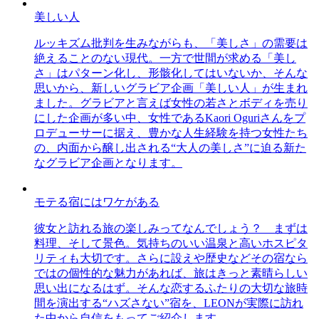
美しい人
ルッキズム批判を生みながらも、「美しさ」の需要は
絶えることのない現代。一方で世間が求める「美し
さ」はパターン化し、形骸化してはいないか、そんな
思いから、新しいグラビア企画「美しい人」が生まれ
ました。グラビアと言えば女性の若さとボディを売り
にした企画が多い中、女性であるKaori Oguriさんをプ
ロデューサーに据え、豊かな人生経験を持つ女性たち
の、内面から醸し出される“大人の美しさ”に迫る新た
なグラビア企画となります。
モテる宿にはワケがある
彼女と訪れる旅の楽しみってなんでしょう？ まずは
料理、そして景色。気持ちのいい温泉と高いホスピタ
リティも大切です。さらに設えや歴史などその宿なら
ではの個性的な魅力があれば、旅はきっと素晴らしい
思い出になるはず。そんな恋するふたりの大切な旅時
間を演出する“ハズさない”宿を、LEONが実際に訪れ
た中から自信をもってご紹介します。