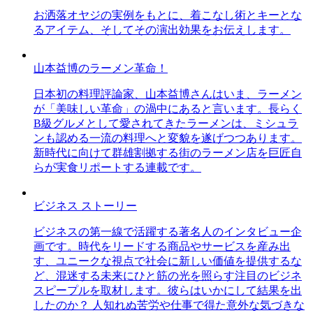
お洒落オヤジの実例をもとに、着こなし術とキーとな
るアイテム、そしてその演出効果をお伝えします。
山本益博のラーメン革命！
日本初の料理評論家、山本益博さんはいま、ラーメン
が「美味しい革命」の渦中にあると言います。長らく
B級グルメとして愛されてきたラーメンは、ミシュラ
ンも認める一流の料理へと変貌を遂げつつあります。
新時代に向けて群雄割拠する街のラーメン店を巨匠自
らが実食リポートする連載です。
ビジネス ストーリー
ビジネスの第一線で活躍する著名人のインタビュー企
画です。時代をリードする商品やサービスを産み出
す、ユニークな視点で社会に新しい価値を提供するな
ど、混迷する未来にひと筋の光を照らす注目のビジネ
スピープルを取材します。彼らはいかにして結果を出
したのか？ 人知れぬ苦労や仕事で得た意外な気づきな