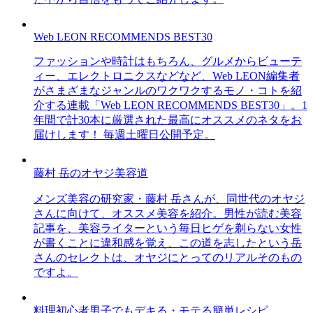
Web LEON RECOMMENDS BEST30
ファッションや時計はもちろん、グルメからビューテ
ィー、エレクトロニクスなどなど、Web LEON編集者
がさまざまなジャンルのワクワクするモノ・コトを紹
介する連載「Web LEON RECOMMENDS BEST30」。1
年間で計30本に厳選された最高にオススメのネタをお
届けします！ 毎週土曜日公開予定。
藤村 岳のオヤジ美容道
メンズ美容の研究家・藤村 岳さんが、同世代のオヤジ
さんに向けて、オススメ美容を紹介。男性が読む美容
記事を、美容ライターという毎日ヒゲを剃らない女性
が書くことに違和感を覚え、この道を志したという岳
さんのセレクトは、オヤジにとってのリアルそのもの
ですよ。
料理初心者男子でもデキる・モテる簡単レシピ