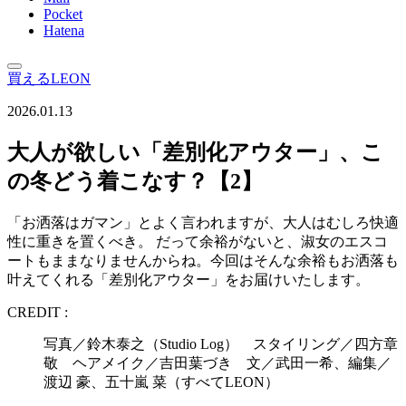
Pocket
Hatena
買えるLEON
2026.01.13
大人が欲しい「差別化アウター」、こ
の冬どう着こなす？【2】
「お洒落はガマン」とよく言われますが、大人はむしろ快適
性に重きを置くべき。 だって余裕がないと、淑女のエスコ
ートもままなりませんからね。今回はそんな余裕もお洒落も
叶えてくれる「差別化アウター」をお届けいたします。
CREDIT :
写真／鈴木泰之（Studio Log） スタイリング／四方章
敬 ヘアメイク／吉田葉づき 文／武田一希、編集／
渡辺 豪、五十嵐 菜（すべてLEON）