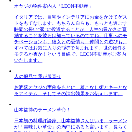
オヤジの物件案内人「LEON不動産」
イタリアでは、自宅やインテリアにお金をかけてゲス
トをもてなします。もちろん自らも。もっとも過ごす
時間の長い”家”に投資することが、人生の豊かさに直
結することを彼らは知っているのですね。仕事へのモ
チベーションも、彼女との愛情も、仲間との遊びも、
すべてはお気に入りの”家”で育まれます。世の物件を
モテるか否か！という目線で、LEON不動産がご案内
いたします。
人の服見て我が服直せ
お洒落オヤジの実例をもとに、着こなし術とキーとな
るアイテム、そしてその演出効果をお伝えします。
山本益博のラーメン革命！
日本初の料理評論家、山本益博さんはいま、ラーメン
が「美味しい革命」の渦中にあると言います。長らく