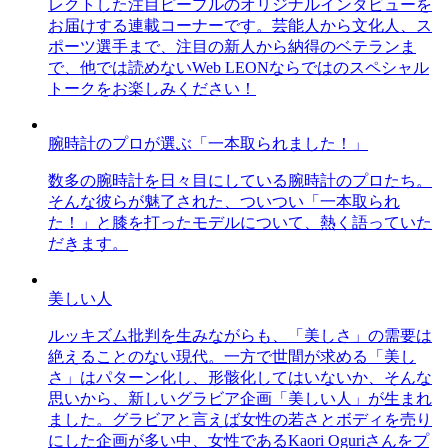
レクトした注目ピープルのオリジナルインタビューを
お届けする連載コーナーです。芸能人から文化人、ス
ポーツ選手まで、注目の新人から納得のベテランま
で、他では読めないWeb LEONならではのスペシャル
トークをお楽しみください！
腕時計のプロが選ぶ「一本取られました！」
数多の腕時計を日々目にしている腕時計のプロたち。
そんな彼らが魅了された、ついつい「一本取られ
た！」と膝を打ったモデルについて、熱く語っていた
だきます。
美しい人
ルッキズム批判を生みながらも、「美しさ」の需要は
絶えることのない現代。一方で世間が求める「美し
さ」はパターン化し、形骸化してはいないか、そんな
思いから、新しいグラビア企画「美しい人」が生まれ
ました。グラビアと言えば女性の若さとボディを売り
にした企画が多い中、女性であるKaori Oguriさんをプ