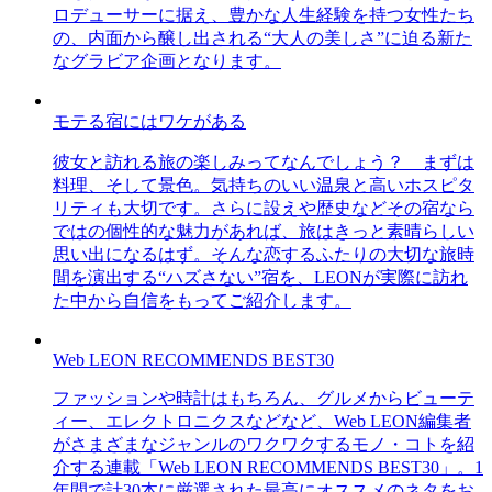
ロデューサーに据え、豊かな人生経験を持つ女性たち
の、内面から醸し出される“大人の美しさ”に迫る新た
なグラビア企画となります。
モテる宿にはワケがある
彼女と訪れる旅の楽しみってなんでしょう？ まずは
料理、そして景色。気持ちのいい温泉と高いホスピタ
リティも大切です。さらに設えや歴史などその宿なら
ではの個性的な魅力があれば、旅はきっと素晴らしい
思い出になるはず。そんな恋するふたりの大切な旅時
間を演出する“ハズさない”宿を、LEONが実際に訪れ
た中から自信をもってご紹介します。
Web LEON RECOMMENDS BEST30
ファッションや時計はもちろん、グルメからビューテ
ィー、エレクトロニクスなどなど、Web LEON編集者
がさまざまなジャンルのワクワクするモノ・コトを紹
介する連載「Web LEON RECOMMENDS BEST30」。1
年間で計30本に厳選された最高にオススメのネタをお