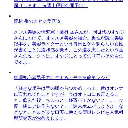
届けします！ 毎週土曜日公開予定。
藤村 岳のオヤジ美容道
メンズ美容の研究家・藤村 岳さんが、同世代のオヤジ
さんに向けて、オススメ美容を紹介。男性が読む美容
記事を、美容ライターという毎日ヒゲを剃らない女性
が書くことに違和感を覚え、この道を志したという岳
さんのセレクトは、オヤジにとってのリアルそのもの
ですよ。
料理初心者男子でもデキる・モテる簡単レシピ
「好きな相手は胃の腑からつかめ」って、昔はオンナ
に言われてたことですが、今はオトコにも言えるこ
と。飲んだ後「ちょっと一杯寄ってかない？」、「今
度一緒にアレ作らない？」「週末ホムパしようよ」な
どなど、さまざまな口実に使える簡単レシピを人気料
理研究家がお教えします。