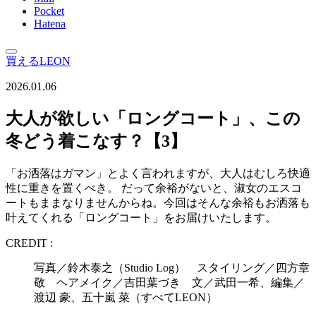
Pocket
Hatena
買えるLEON
2026.01.06
大人が欲しい「ロングコート」、この
冬どう着こなす？【3】
「お洒落はガマン」とよく言われますが、大人はむしろ快適
性に重きを置くべき。 だって余裕がないと、淑女のエスコ
ートもままなりませんからね。今回はそんな余裕もお洒落も
叶えてくれる「ロングコート」をお届けいたします。
CREDIT :
写真／鈴木泰之（Studio Log） スタイリング／四方章
敬 ヘアメイク／吉田葉づき 文／武田一希、編集／
渡辺 豪、五十嵐 菜（すべてLEON）