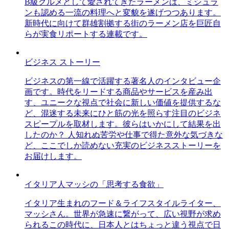
B級グルメとして愛されてきたラーメンは、ミシュラ
ンも認める一流の料理へと変貌を遂げつつあります。
新時代に向けて群雄割拠する街のラーメン店を巨匠自
らが実食リポートする連載です。
ビジネス ストーリー
ビジネスの第一線で活躍する著名人のインタビュー企
画です。時代をリードする商品やサービスを産み出
す、ユニークな視点で社会に新しい価値を提供するな
ど、混迷する未来にひと筋の光を照らす注目のビジネ
スピープルを取材します。彼らはいかにして結果を出
したのか？ 人知れぬ苦労や仕事で得た意外な気づきな
ど、ここでしか読めない充実のビジネスストーリーを
お届けします。
イタリア人マッシの「思考する食欲」
イタリア生まれのフード＆ライフスタイルライター、
マッシさん。世界が急速に繋がって、広い視野が求め
られるこの時代に、日本人とはちょっと違う視点で日