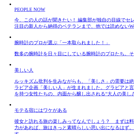
PEOPLE NOW
今、この人の話が聞きたい！ 編集部が独自の目線でセ
注目の新人から納得のベテランまで、他では読めないWe
腕時計のプロが選ぶ「一本取られました！」
数多の腕時計を日々目にしている腕時計のプロたち。そ
美しい人
ルッキズム批判を生みながらも、「美しさ」の需要は絶
ラビア企画「美しい人」が生まれました。グラビアと言え
を持つ女性たちの、内面から醸し出される“大人の美し
モテる宿にはワケがある
彼女と訪れる旅の楽しみってなんでしょう？ まずは料
力があれば、旅はきっと素晴らしい思い出になるはず。
す。