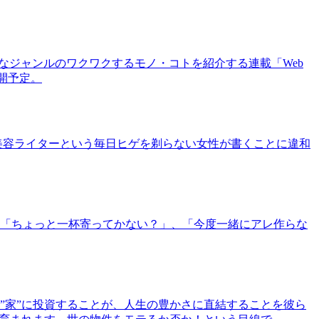
まなジャンルのワクワクするモノ・コトを紹介する連載「Web
公開予定。
美容ライターという毎日ヒゲを剃らない女性が書くことに違和
「ちょっと一杯寄ってかない？」、「今度一緒にアレ作らな
”家”に投資することが、人生の豊かさに直結することを彼ら