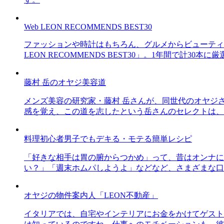
Web LEON RECOMMENDS BEST30
ファッションや時計はもちろん、グルメからビューティー
LEON RECOMMENDS BEST30」。1年間で計
藤村 岳のオヤジ美容道
メンズ美容の研究家・藤村 岳さんが、同世代のオヤジ
感を覚え、この道を志したという岳さんのセレクトは、
料理初心者男子でもデキる・モテる簡単レシピ
「好きな相手は胃の腑からつかめ」って、昔はオンナに
い？」「週末ホムパしようよ」などなど、さまざまな口
オヤジの物件案内人「LEON不動産」
イタリアでは、自宅やインテリアにお金をかけてゲスト