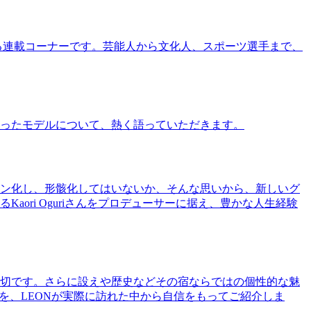
る連載コーナーです。芸能人から文化人、スポーツ選手まで、
ったモデルについて、熱く語っていただきます。
ン化し、形骸化してはいないか、そんな思いから、新しいグ
ri Oguriさんをプロデューサーに据え、豊かな人生経験
切です。さらに設えや歴史などその宿ならではの個性的な魅
を、LEONが実際に訪れた中から自信をもってご紹介しま