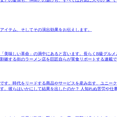
女との愛情も、仲間との遊びも、すべてはお気に入りの”家”
アイテム、そしてその演出効果をお伝えします。
「美味しい革命」の渦中にあると言います。長らくB級グルメ
割拠する街のラーメン店を巨匠自らが実食リポートする連載で
です。時代をリードする商品やサービスを産み出す、ユニーク
す。彼らはいかにして結果を出したのか？ 人知れぬ苦労や仕