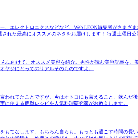
、エレクトロニクスなどなど、Web LEON編集者がさまざ
30本に厳選された最高にオススメのネタをお届けします！ 毎週土曜日
さんに向けて、オススメ美容を紹介。男性が読む美容記事を、
オヤジにとってのリアルそのものですよ。
言われてたことですが、今はオトコにも言えること。飲んだ後
実に使える簡単レシピを人気料理研究家がお教えします。
をもてなします。もちろん自らも。もっとも過ごす時間の長い