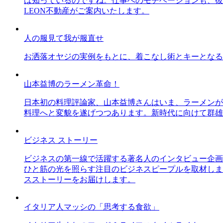
は知っているのですね。仕事へのモチベーションも、彼
LEON不動産がご案内いたします。
人の服見て我が服直せ
お洒落オヤジの実例をもとに、着こなし術とキーとなる
山本益博のラーメン革命！
日本初の料理評論家、山本益博さんはいま、ラーメンが
料理へと変貌を遂げつつあります。新時代に向けて群雄
ビジネス ストーリー
ビジネスの第一線で活躍する著名人のインタビュー企画
ひと筋の光を照らす注目のビジネスピープルを取材しま
スストーリーをお届けします。
イタリア人マッシの「思考する食欲」