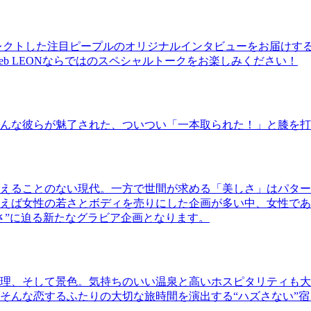
レクトした注目ピープルのオリジナルインタビューをお届けす
b LEONならではのスペシャルトークをお楽しみください！
んな彼らが魅了された、ついつい「一本取られた！」と膝を打
えることのない現代。一方で世間が求める「美しさ」はパター
ば女性の若さとボディを売りにした企画が多い中、女性であるKao
さ”に迫る新たなグラビア企画となります。
理、そして景色。気持ちのいい温泉と高いホスピタリティも大
そんな恋するふたりの大切な旅時間を演出する“ハズさない”宿