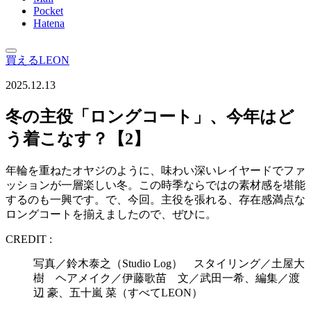
Pocket
Hatena
買えるLEON
2025.12.13
冬の主役「ロングコート」、今年はど
う着こなす？【2】
年輪を重ねたオヤジのように、味わい深いレイヤードでファ
ッションが一層楽しい冬。この時季ならではの素材感を堪能
するのも一興です。で、今回。主役を張れる、存在感満点な
ロングコートを揃えましたので、ぜひに。
CREDIT :
写真／鈴木泰之（Studio Log） スタイリング／土屋大
樹 ヘアメイク／伊藤歌苗 文／武田一希、編集／渡
辺 豪、五十嵐 菜（すべてLEON）