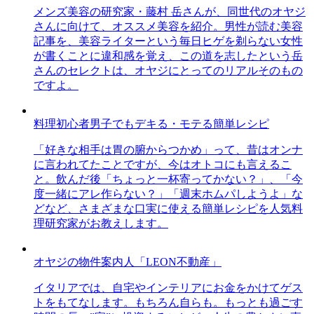
メンズ美容の研究家・藤村 岳さんが、同世代のオヤジ
さんに向けて、オススメ美容を紹介。男性が読む美容
記事を、美容ライターという毎日ヒゲを剃らない女性
が書くことに違和感を覚え、この道を志したという岳
さんのセレクトは、オヤジにとってのリアルそのもの
ですよ。
料理初心者男子でもデキる・モテる簡単レシピ
「好きな相手は胃の腑からつかめ」って、昔はオンナ
に言われてたことですが、今はオトコにも言えるこ
と。飲んだ後「ちょっと一杯寄ってかない？」、「今
度一緒にアレ作らない？」「週末ホムパしようよ」な
どなど、さまざまな口実に使える簡単レシピを人気料
理研究家がお教えします。
オヤジの物件案内人「LEON不動産」
イタリアでは、自宅やインテリアにお金をかけてゲス
トをもてなします。もちろん自らも。もっとも過ごす