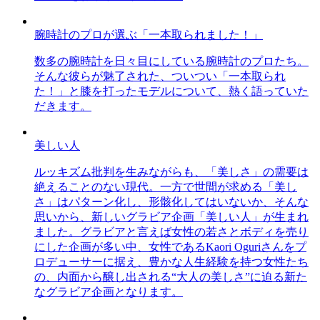
腕時計のプロが選ぶ「一本取られました！」
数多の腕時計を日々目にしている腕時計のプロたち。
そんな彼らが魅了された、ついつい「一本取られ
た！」と膝を打ったモデルについて、熱く語っていた
だきます。
美しい人
ルッキズム批判を生みながらも、「美しさ」の需要は
絶えることのない現代。一方で世間が求める「美し
さ」はパターン化し、形骸化してはいないか、そんな
思いから、新しいグラビア企画「美しい人」が生まれ
ました。グラビアと言えば女性の若さとボディを売り
にした企画が多い中、女性であるKaori Oguriさんをプ
ロデューサーに据え、豊かな人生経験を持つ女性たち
の、内面から醸し出される“大人の美しさ”に迫る新た
なグラビア企画となります。