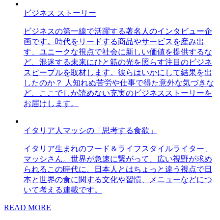
ビジネス ストーリー
ビジネスの第一線で活躍する著名人のインタビュー企
画です。時代をリードする商品やサービスを産み出
す、ユニークな視点で社会に新しい価値を提供するな
ど、混迷する未来にひと筋の光を照らす注目のビジネ
スピープルを取材します。彼らはいかにして結果を出
したのか？ 人知れぬ苦労や仕事で得た意外な気づきな
ど、ここでしか読めない充実のビジネスストーリーを
お届けします。
イタリア人マッシの「思考する食欲」
イタリア生まれのフード＆ライフスタイルライター、
マッシさん。世界が急速に繋がって、広い視野が求め
られるこの時代に、日本人とはちょっと違う視点で日
本と世界の食に関する文化や習慣、メニューなどにつ
いて考える連載です。
READ MORE