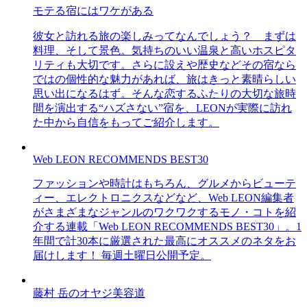
モテる宿にはワケがある
彼女と訪れる旅の楽しみってなんでしょう？ まずは
料理、そして景色。気持ちのいい温泉と高いホスピタ
リティも大切です。さらに設えや歴史などその宿なら
ではの個性的な魅力があれば、旅はきっと素晴らしい
思い出になるはず。そんな恋するふたりの大切な旅時
間を演出する“ハズさない”宿を、LEONが実際に訪れ
た中から自信をもってご紹介します。
Web LEON RECOMMENDS BEST30
ファッションや時計はもちろん、グルメからビューテ
ィー、エレクトロニクスなどなど、Web LEON編集者
がさまざまなジャンルのワクワクするモノ・コトを紹
介する連載「Web LEON RECOMMENDS BEST30」。1
年間で計30本に厳選された最高にオススメのネタをお
届けします！ 毎週土曜日公開予定。
藤村 岳のオヤジ美容道