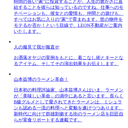
時間の長い”家”に投資することが、人生の豊かさに直
結することを彼らは知っているのですね。仕事へのモ
チベーションも、彼女との愛情も、仲間との遊びも、
すべてはお気に入りの”家”で育まれます。世の物件を
モテるか否か！という目線で、LEON不動産がご案内
いたします。
人の服見て我が服直せ
お洒落オヤジの実例をもとに、着こなし術とキーとな
るアイテム、そしてその演出効果をお伝えします。
山本益博のラーメン革命！
日本初の料理評論家、山本益博さんはいま、ラーメン
が「美味しい革命」の渦中にあると言います。長らく
B級グルメとして愛されてきたラーメンは、ミシュラ
ンも認める一流の料理へと変貌を遂げつつあります。
新時代に向けて群雄割拠する街のラーメン店を巨匠自
らが実食リポートする連載です。