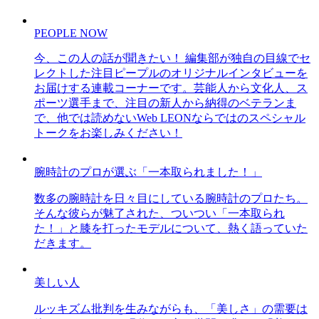
PEOPLE NOW
今、この人の話が聞きたい！ 編集部が独自の目線でセ
レクトした注目ピープルのオリジナルインタビューを
お届けする連載コーナーです。芸能人から文化人、ス
ポーツ選手まで、注目の新人から納得のベテランま
で、他では読めないWeb LEONならではのスペシャル
トークをお楽しみください！
腕時計のプロが選ぶ「一本取られました！」
数多の腕時計を日々目にしている腕時計のプロたち。
そんな彼らが魅了された、ついつい「一本取られ
た！」と膝を打ったモデルについて、熱く語っていた
だきます。
美しい人
ルッキズム批判を生みながらも、「美しさ」の需要は