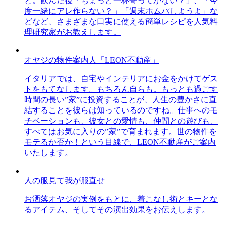
と。飲んだ後「ちょっと一杯寄ってかない？」、「今
度一緒にアレ作らない？」「週末ホムパしようよ」な
どなど、さまざまな口実に使える簡単レシピを人気料
理研究家がお教えします。
オヤジの物件案内人「LEON不動産」
イタリアでは、自宅やインテリアにお金をかけてゲス
トをもてなします。もちろん自らも。もっとも過ごす
時間の長い”家”に投資することが、人生の豊かさに直
結することを彼らは知っているのですね。仕事へのモ
チベーションも、彼女との愛情も、仲間との遊びも、
すべてはお気に入りの”家”で育まれます。世の物件を
モテるか否か！という目線で、LEON不動産がご案内
いたします。
人の服見て我が服直せ
お洒落オヤジの実例をもとに、着こなし術とキーとな
るアイテム、そしてその演出効果をお伝えします。