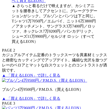
▲ さらっと着るだけで映えますが、カシミアニ
ットを腰巻きしてアクセントに。グレーグラデー
ションがシック。ブルゾンとパンツは下と同じ。
Tシャツ1万7050円／エムバイ、ニット6万3800円
／アタッチメント、サングラス3万7400円／ロッ
ツァ、ネックレス7万9200円／パンカデリック、
シューズ11万9900円／セルジオ ロッシ（すべて
買えるLEON）
PAGE 2
カジュアルアイテム定番のトラックスーツを異素材ミックス
と緻密なカッティングでアップデイト。繊細な光沢を放つグ
レーのベロアとマットな白スウェットとのコントラストが洒
脱です。
▲ 「買えるLEON」で詳しく見る
ブルゾン4万9500円／P.M.D.S.（買えるLEON）
▲ 「買えるLEON」で詳しく見る
PAGE 3