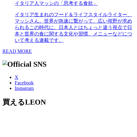
イタリア人マッシの「思考する食欲」
イタリア生まれのフード＆ライフスタイルライター、
マッシさん。世界が急速に繋がって、広い視野が求め
られるこの時代に、日本人とはちょっと違う視点で日
本と世界の食に関する文化や習慣、メニューなどにつ
いて考える連載です。
READ MORE
X
Facebook
Instagram
買えるLEON