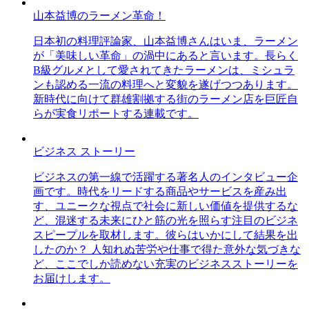
山本益博のラーメン革命！
日本初の料理評論家、山本益博さんはいま、ラーメン
が「美味しい革命」の渦中にあると言います。長らく
B級グルメとして愛されてきたラーメンは、ミシュラ
ンも認める一流の料理へと変貌を遂げつつあります。
新時代に向けて群雄割拠する街のラーメン店を巨匠自
らが実食リポートする連載です。
ビジネス ストーリー
ビジネスの第一線で活躍する著名人のインタビュー企
画です。時代をリードする商品やサービスを産み出
す、ユニークな視点で社会に新しい価値を提供するな
ど、混迷する未来にひと筋の光を照らす注目のビジネ
スピープルを取材します。彼らはいかにして結果を出
したのか？ 人知れぬ苦労や仕事で得た意外な気づきな
ど、ここでしか読めない充実のビジネスストーリーを
お届けします。