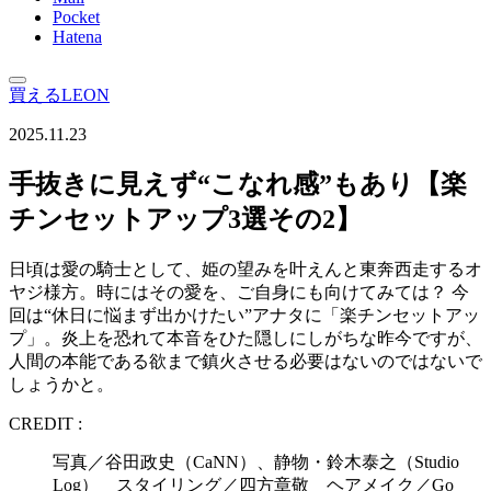
Pocket
Hatena
買えるLEON
2025.11.23
手抜きに見えず“こなれ感”もあり【楽
チンセットアップ3選その2】
日頃は愛の騎士として、姫の望みを叶えんと東奔西走するオ
ヤジ様方。時にはその愛を、ご自身にも向けてみては？ 今
回は“休日に悩まず出かけたい”アナタに「楽チンセットアッ
プ」。炎上を恐れて本音をひた隠しにしがちな昨今ですが、
人間の本能である欲まで鎮火させる必要はないのではないで
しょうかと。
CREDIT :
写真／谷田政史（CaNN）、静物・鈴木泰之（Studio
Log） スタイリング／四方章敬 ヘアメイク／Go