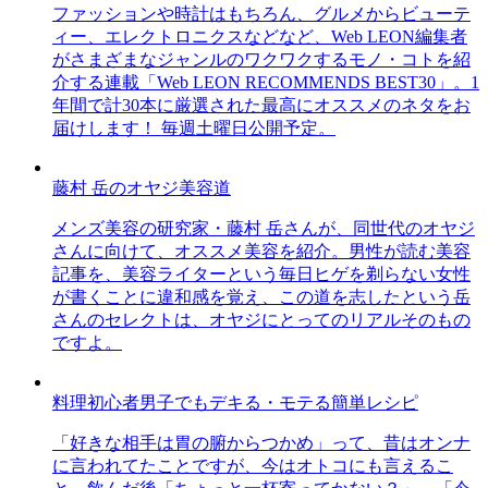
ファッションや時計はもちろん、グルメからビューテ
ィー、エレクトロニクスなどなど、Web LEON編集者
がさまざまなジャンルのワクワクするモノ・コトを紹
介する連載「Web LEON RECOMMENDS BEST30」。1
年間で計30本に厳選された最高にオススメのネタをお
届けします！ 毎週土曜日公開予定。
藤村 岳のオヤジ美容道
メンズ美容の研究家・藤村 岳さんが、同世代のオヤジ
さんに向けて、オススメ美容を紹介。男性が読む美容
記事を、美容ライターという毎日ヒゲを剃らない女性
が書くことに違和感を覚え、この道を志したという岳
さんのセレクトは、オヤジにとってのリアルそのもの
ですよ。
料理初心者男子でもデキる・モテる簡単レシピ
「好きな相手は胃の腑からつかめ」って、昔はオンナ
に言われてたことですが、今はオトコにも言えるこ