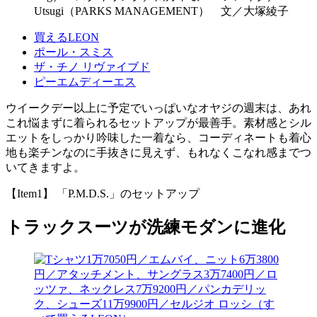
Utsugi（PARKS MANAGEMENT） 文／大塚綾子
買えるLEON
ポール・スミス
ザ・チノ リヴァイブド
ピーエムディーエス
ウイークデー以上に予定でいっぱいなオヤジの週末は、あれ
これ悩まずに着られるセットアップが最善手。素材感とシル
エットをしっかり吟味した一着なら、コーディネートも着心
地も楽チンなのに手抜きに見えず、もれなくこなれ感までつ
いてきますよ。
【Item1】 「P.M.D.S.」のセットアップ
トラックスーツが洗練モダンに進化