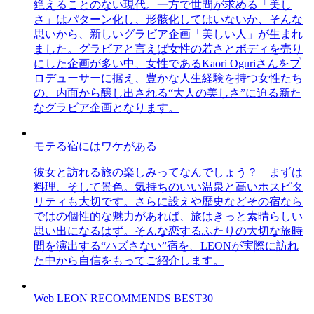
絶えることのない現代。一方で世間が求める「美し
さ」はパターン化し、形骸化してはいないか、そんな
思いから、新しいグラビア企画「美しい人」が生まれ
ました。グラビアと言えば女性の若さとボディを売り
にした企画が多い中、女性であるKaori Oguriさんをプ
ロデューサーに据え、豊かな人生経験を持つ女性たち
の、内面から醸し出される“大人の美しさ”に迫る新た
なグラビア企画となります。
モテる宿にはワケがある
彼女と訪れる旅の楽しみってなんでしょう？ まずは
料理、そして景色。気持ちのいい温泉と高いホスピタ
リティも大切です。さらに設えや歴史などその宿なら
ではの個性的な魅力があれば、旅はきっと素晴らしい
思い出になるはず。そんな恋するふたりの大切な旅時
間を演出する“ハズさない”宿を、LEONが実際に訪れ
た中から自信をもってご紹介します。
Web LEON RECOMMENDS BEST30