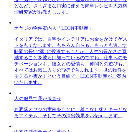
どなど、さまざまな口実に使える簡単レシピを人気料
理研究家がお教えします。
オヤジの物件案内人「LEON不動産」
イタリアでは、自宅やインテリアにお金をかけてゲス
トをもてなします。もちろん自らも。もっとも過ごす
時間の長い”家”に投資することが、人生の豊かさに直
結することを彼らは知っているのですね。仕事へのモ
チベーションも、彼女との愛情も、仲間との遊びも、
すべてはお気に入りの”家”で育まれます。世の物件を
モテるか否か！という目線で、LEON不動産がご案内
いたします。
人の服見て我が服直せ
お洒落オヤジの実例をもとに、着こなし術とキーとな
るアイテム、そしてその演出効果をお伝えします。
山本益博のラーメン革命！