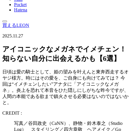
Pocket
Hatena
買えるLEON
2025.11.27
アイコニックなメガネでイメチェン！
知らない自分に出会えるかも【6選】
日頃は愛の騎士として、姫の望みを叶えんと東奔西走するオ
ヤジ様方。時にはその愛を、ご自身にも向けてみては？ 今
回は“イメチェンしたい”アナタに「アイコニックなメガ
ネ」。炎上を恐れて本音をひた隠しにしがちな昨今ですが、
人間の本能である欲まで鎮火させる必要はないのではないか
と。
CREDIT :
写真／谷田政史（CaNN）、静物・鈴木泰之（Studio
Log） スタイリング／四方章敬 ヘアメイク／Go