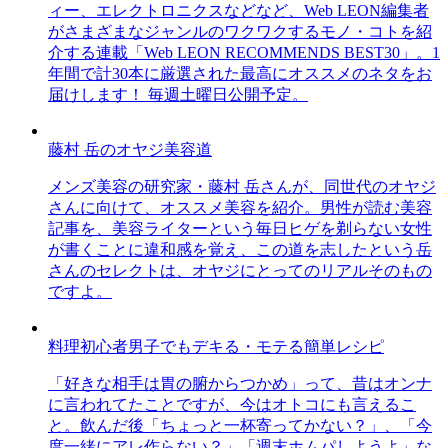
ィー、エレクトロニクスなどなど、Web LEON編集者
がさまざまなジャンルのワクワクするモノ・コトを紹
介する連載「Web LEON RECOMMENDS BEST30」。1
年間で計30本に厳選された最高にオススメのネタをお
届けします！ 毎週土曜日公開予定。
藤村 岳のオヤジ美容道
メンズ美容の研究家・藤村 岳さんが、同世代のオヤジ
さんに向けて、オススメ美容を紹介。男性が読む美容
記事を、美容ライターという毎日ヒゲを剃らない女性
が書くことに違和感を覚え、この道を志したという岳
さんのセレクトは、オヤジにとってのリアルそのもの
ですよ。
料理初心者男子でもデキる・モテる簡単レシピ
「好きな相手は胃の腑からつかめ」って、昔はオンナ
に言われてたことですが、今はオトコにも言えるこ
と。飲んだ後「ちょっと一杯寄ってかない？」、「今
度一緒にアレ作らない？」「週末ホムパしようよ」な