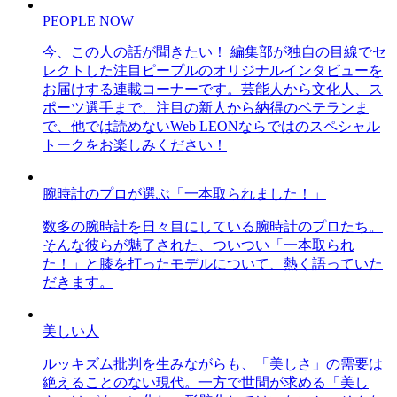
PEOPLE NOW
今、この人の話が聞きたい！ 編集部が独自の目線でセ
レクトした注目ピープルのオリジナルインタビューを
お届けする連載コーナーです。芸能人から文化人、ス
ポーツ選手まで、注目の新人から納得のベテランま
で、他では読めないWeb LEONならではのスペシャル
トークをお楽しみください！
腕時計のプロが選ぶ「一本取られました！」
数多の腕時計を日々目にしている腕時計のプロたち。
そんな彼らが魅了された、ついつい「一本取られ
た！」と膝を打ったモデルについて、熱く語っていた
だきます。
美しい人
ルッキズム批判を生みながらも、「美しさ」の需要は
絶えることのない現代。一方で世間が求める「美し