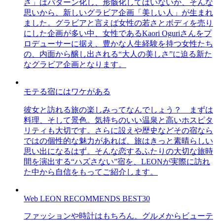
さ」はパターン化し、形骸化してはいないか、そんな
思いから、新しいグラビア企画「美しい人」が生まれ
ました。グラビアと言えば女性の若さとボディを売り
にした企画が多い中、女性であるKaori Oguriさんをプ
ロデューサーに据え、豊かな人生経験を持つ女性たち
の、内面から醸し出される“大人の美しさ”に迫る新た
なグラビア企画となります。
モテる宿にはワケがある
彼女と訪れる旅の楽しみってなんでしょう？ まずは
料理、そして景色。気持ちのいい温泉と高いホスピタ
リティも大切です。さらに設えや歴史などその宿なら
ではの個性的な魅力があれば、旅はきっと素晴らしい
思い出になるはず。そんな恋するふたりの大切な旅時
間を演出する“ハズさない”宿を、LEONが実際に訪れ
た中から自信をもってご紹介します。
Web LEON RECOMMENDS BEST30
ファッションや時計はもちろん、グルメからビューテ