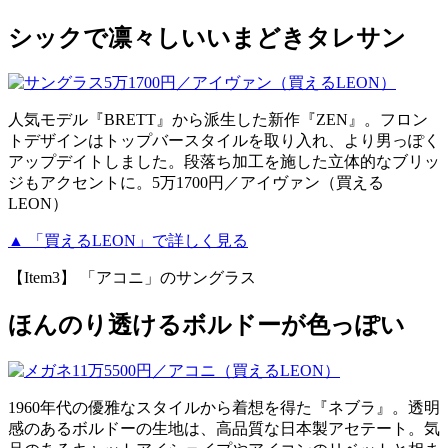
シックで凛々しいいまどきタレサン
人気モデル『BRETT』から派生した新作『ZEN』。フロン
トデザインはトップバースタイルを取り入れ、より男っぽく
アップデイトしました。段落ち加工を施した立体的なブリッ
ジもアクセントに。5万1700円／アイヴァン（買える
LEON）
▲ 「買えるLEON」で詳しく見る
【Item3】 「アコニ」のサングラス
ほんのり透けるボルドーが色っぽい
1960年代の優雅なスタイルから着想を得た『ネブラ』。透明
感のあるボルドーの生地は、高品質な日本製アセテート。気