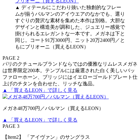
▲ ディテールにこだわり抜いた独創的なフレー
ムが揃うバルマンのアイウエアのなかでも、選り
すぐりの贅沢な素材を集めた本作は別格。大胆な
デザインと構造美が調和した、ジュエリー感覚で
掛けられるエレガントな一本です。メガネは下と
同じ。コート91万3000円、ニット20万2400円／と
もにブリオーニ（買えるLEON）
PAGE 2
パリのクチュールブランドならではの優雅なリムレスメガネ
は世界限定200本。テンプルには厳選された白く美しいバッ
ファローホーン、ブリッジにはイエローゴールドプレート仕
上げのチタンを合わせた、リッチな逸品。
▲ 「買えるLEON」で詳しく見る
メガネ48万700円／バルマン（買えるLEON）
▲ 「買えるLEON」で詳しく見る
PAGE 3
【Item2】 「アイヴァン」のサングラス