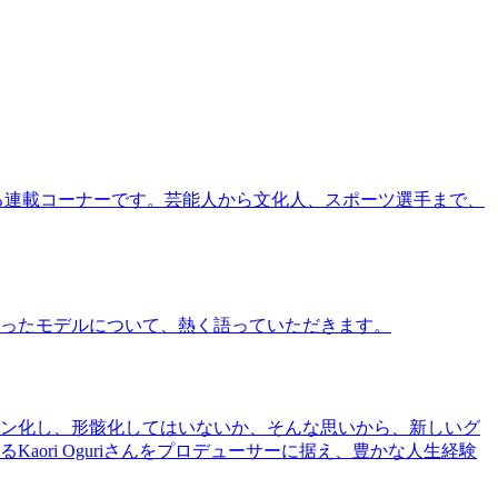
る連載コーナーです。芸能人から文化人、スポーツ選手まで、
ったモデルについて、熱く語っていただきます。
ン化し、形骸化してはいないか、そんな思いから、新しいグ
ri Oguriさんをプロデューサーに据え、豊かな人生経験