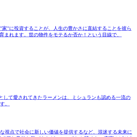
”家”に投資することが、人生の豊かさに直結することを彼ら
で育まれます。世の物件をモテるか否か！という目線で、
として愛されてきたラーメンは、ミシュランも認める一流の
す。
な視点で社会に新しい価値を提供するなど、混迷する未来に