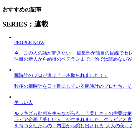
おすすめの記事
SERIES：連載
PEOPLE NOW
今、この人の話が聞きたい！ 編集部が独自の目線でセ
注目の新人から納得のベテランまで、他では読めないWe
腕時計のプロが選ぶ「一本取られました！」
数多の腕時計を日々目にしている腕時計のプロたち。そ
美しい人
ルッキズム批判を生みながらも、「美しさ」の需要は絶
ラビア企画「美しい人」が生まれました。グラビアと言え
を持つ女性たちの、内面から醸し出される“大人の美し