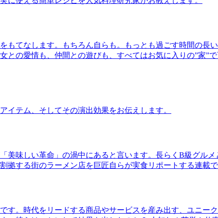
実に使える簡単レシピを人気料理研究家がお教えします。
をもてなします。もちろん自らも。もっとも過ごす時間の長い
女との愛情も、仲間との遊びも、すべてはお気に入りの”家”
アイテム、そしてその演出効果をお伝えします。
「美味しい革命」の渦中にあると言います。長らくB級グルメ
割拠する街のラーメン店を巨匠自らが実食リポートする連載で
です。時代をリードする商品やサービスを産み出す、ユニーク