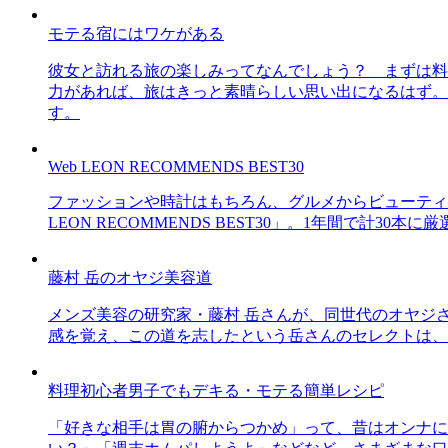
モテる宿にはワケがある
彼女と訪れる旅の楽しみってなんでしょう？ まずは料
力があれば、旅はきっと素晴らしい思い出になるはず。
す。
Web LEON RECOMMENDS BEST30
ファッションや時計はもちろん、グルメからビューティー
LEON RECOMMENDS BEST30」。1年間で計
藤村 岳のオヤジ美容道
メンズ美容の研究家・藤村 岳さんが、同世代のオヤジ
感を覚え、この道を志したという岳さんのセレクトは、
料理初心者男子でもデキる・モテる簡単レシピ
「好きな相手は胃の腑からつかめ」って、昔はオンナに