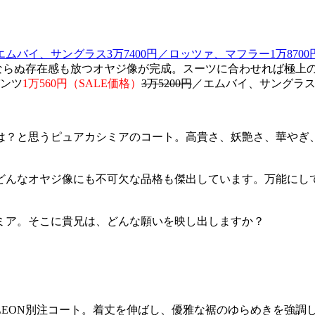
ならぬ存在感も放つオヤジ像が完成。スーツに合わせれば極上
パンツ
1万560円（SALE価格）
3万5200円
／エムバイ、サングラス3
は？と思うピュアカシミアのコート。高貴さ、妖艶さ、華やぎ
どんなオヤジ像にも不可欠な品格も傑出しています。万能にし
ミア。そこに貴兄は、どんな願いを映し出しますか？
LEON別注コート。着丈を伸ばし、優雅な裾のゆらめきを強調し