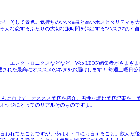
理、そして景色。気持ちのいい温泉と高いホスピタリティも大
そんな恋するふたりの大切な旅時間を演出する“ハズさない”宿
、エレクトロニクスなどなど、Web LEON編集者がさまざ
30本に厳選された最高にオススメのネタをお届けします！ 毎週土曜日
さんに向けて、オススメ美容を紹介。男性が読む美容記事を、
オヤジにとってのリアルそのものですよ。
言われてたことですが、今はオトコにも言えること。飲んだ後