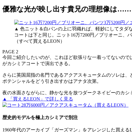
優雅な光が映し出す貴兄の理想像は……
▲ 色ニット＆白パンの上に羽織れば、軽妙にしてタダ
コートは下と同じ。ニット16万7200円／ブリオーニ、
（すべて買えるLEON）
PAGE 2
今回ご紹介したいのが、これほど欲張りな一着ってないので
がカシミアコートで演出できる。
さらに英国屈指の名門であるアクアスキュータムのソレは、
ポテンシャルをどう引き出すかはアナタ次第。
夜の水面さながらに、静かな光を放つダークネイビーのカシ
▲ 「買えるLEON」で詳しく見る
歴史的モデルを極上カシミアで別注
1960年代のアーカイブ「ガーズマン」をアレンジした買える