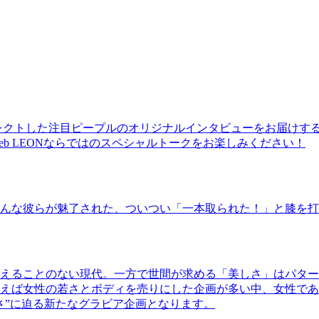
レクトした注目ピープルのオリジナルインタビューをお届けす
b LEONならではのスペシャルトークをお楽しみください！
んな彼らが魅了された、ついつい「一本取られた！」と膝を打
えることのない現代。一方で世間が求める「美しさ」はパター
ば女性の若さとボディを売りにした企画が多い中、女性であるKao
さ”に迫る新たなグラビア企画となります。