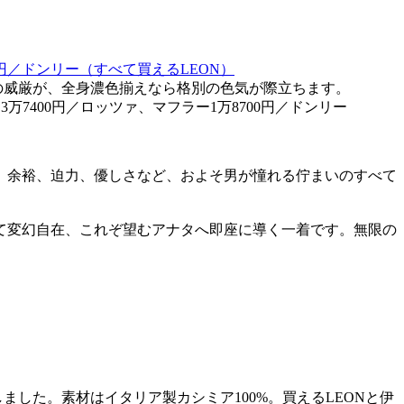
の威厳が、全身濃色揃えなら格別の色気が際立ちます。
万7400円／ロッツァ、マフラー1万8700円／ドンリー
、余裕、迫力、優しさなど、およそ男が憧れる佇まいのすべて
て変幻自在、これぞ望むアナタへ即座に導く一着です。無限の
ました。素材はイタリア製カシミア100%。買えるLEONと伊