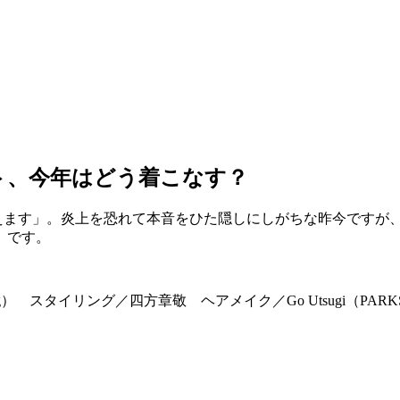
ト、今年はどう着こなす？
叶えます」。炎上を恐れて本音をひた隠しにしがちな昨今ですが
」です。
g） スタイリング／四方章敬 ヘアメイク／Go Utsugi（PAR