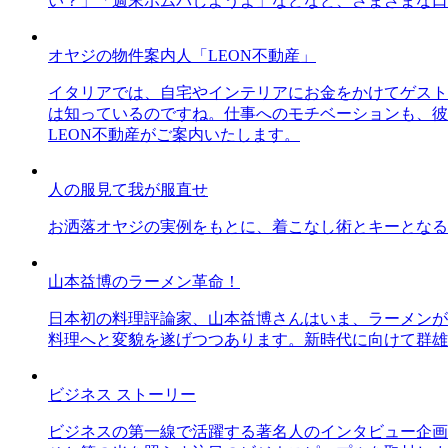
い？」「週末ホムパしようよ」などなど、さまざまな口
オヤジの物件案内人「LEON不動産」
イタリアでは、自宅やインテリアにお金をかけてゲスト
は知っているのですね。仕事へのモチベーションも、彼
LEON不動産がご案内いたします。
人の服見て我が服直せ
お洒落オヤジの実例をもとに、着こなし術とキーとなる
山本益博のラーメン革命！
日本初の料理評論家、山本益博さんはいま、ラーメンが
料理へと変貌を遂げつつあります。新時代に向けて群雄
ビジネス ストーリー
ビジネスの第一線で活躍する著名人のインタビュー企画