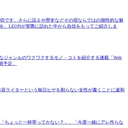
切です。さらに設えや歴史などその宿ならではの個性的な魅
を、LEONが実際に訪れた中から自信をもってご紹介しま
まなジャンルのワクワクするモノ・コトを紹介する連載「Web
公開予定。
美容ライターという毎日ヒゲを剃らない女性が書くことに違和
「ちょっと一杯寄ってかない？」、「今度一緒にアレ作らな