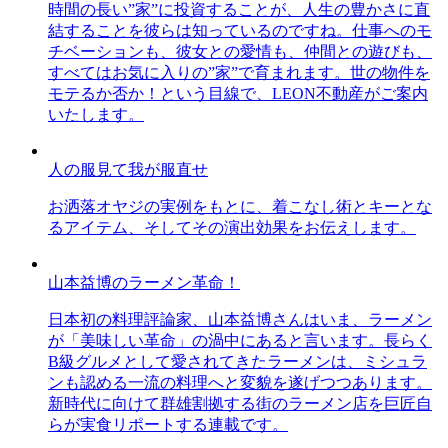
時間の長い”家”に投資することが、人生の豊かさに直
結することを彼らは知っているのですね。仕事へのモ
チベーションも、彼女との愛情も、仲間との遊びも、
すべてはお気に入りの”家”で育まれます。世の物件を
モテるか否か！という目線で、LEON不動産がご案内
いたします。
人の服見て我が服直せ
お洒落オヤジの実例をもとに、着こなし術とキーとな
るアイテム、そしてその演出効果をお伝えします。
山本益博のラーメン革命！
日本初の料理評論家、山本益博さんはいま、ラーメン
が「美味しい革命」の渦中にあると言います。長らく
B級グルメとして愛されてきたラーメンは、ミシュラ
ンも認める一流の料理へと変貌を遂げつつあります。
新時代に向けて群雄割拠する街のラーメン店を巨匠自
らが実食リポートする連載です。