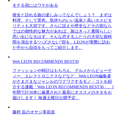
モテる宿にはワケがある
彼女と訪れる旅の楽しみってなんでしょう？ まずは
料理、そして景色。気持ちのいい温泉と高いホスピタ
リティも大切です。さらに設えや歴史などその宿なら
ではの個性的な魅力があれば、旅はきっと素晴らしい
思い出になるはず。そんな恋するふたりの大切な旅時
間を演出する“ハズさない”宿を、LEONが実際に訪れ
た中から自信をもってご紹介します。
Web LEON RECOMMENDS BEST30
ファッションや時計はもちろん、グルメからビューテ
ィー、エレクトロニクスなどなど、Web LEON編集者
がさまざまなジャンルのワクワクするモノ・コトを紹
介する連載「Web LEON RECOMMENDS BEST30」。1
年間で計30本に厳選された最高にオススメのネタをお
届けします！ 毎週土曜日公開予定。
藤村 岳のオヤジ美容道