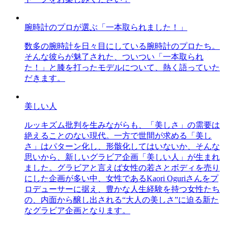
腕時計のプロが選ぶ「一本取られました！」
数多の腕時計を日々目にしている腕時計のプロたち。
そんな彼らが魅了された、ついつい「一本取られ
た！」と膝を打ったモデルについて、熱く語っていた
だきます。
美しい人
ルッキズム批判を生みながらも、「美しさ」の需要は
絶えることのない現代。一方で世間が求める「美し
さ」はパターン化し、形骸化してはいないか、そんな
思いから、新しいグラビア企画「美しい人」が生まれ
ました。グラビアと言えば女性の若さとボディを売り
にした企画が多い中、女性であるKaori Oguriさんをプ
ロデューサーに据え、豊かな人生経験を持つ女性たち
の、内面から醸し出される“大人の美しさ”に迫る新た
なグラビア企画となります。