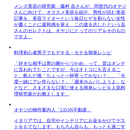
メンズ美容の研究家・藤村 岳さんが、同世代のオヤジ
さんに向けて、オススメ美容を紹介。男性が読む美容
記事を、美容ライターという毎日ヒゲを剃らない女性
が書くことに違和感を覚え、この道を志したという岳
さんのセレクトは、オヤジにとってのリアルそのもの
ですよ。
料理初心者男子でもデキる・モテる簡単レシピ
「好きな相手は胃の腑からつかめ」って、昔はオンナ
に言われてたことですが、今はオトコにも言えるこ
と。飲んだ後「ちょっと一杯寄ってかない？」、「今
度一緒にアレ作らない？」「週末ホムパしようよ」な
どなど、さまざまな口実に使える簡単レシピを人気料
理研究家がお教えします。
オヤジの物件案内人「LEON不動産」
イタリアでは、自宅やインテリアにお金をかけてゲス
トをもてなします。もちろん自らも。もっとも過ごす