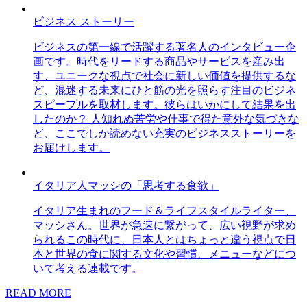
ビジネス ストーリー
ビジネスの第一線で活躍する著名人のインタビュー企
画です。時代をリードする商品やサービスを産み出
す、ユニークな視点で社会に新しい価値を提供するな
ど、混迷する未来にひと筋の光を照らす注目のビジネ
スピープルを取材します。彼らはいかにして結果を出
したのか？ 人知れぬ苦労や仕事で得た意外な気づきな
ど、ここでしか読めない充実のビジネスストーリーを
お届けします。
イタリア人マッシの「思考する食欲」
イタリア生まれのフード＆ライフスタイルライター、
マッシさん。世界が急速に繋がって、広い視野が求め
られるこの時代に、日本人とはちょっと違う視点で日
本と世界の食に関する文化や習慣、メニューなどにつ
いて考える連載です。
READ MORE