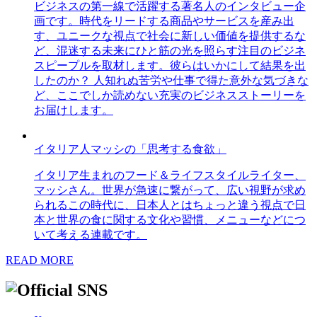
ビジネスの第一線で活躍する著名人のインタビュー企
画です。時代をリードする商品やサービスを産み出
す、ユニークな視点で社会に新しい価値を提供するな
ど、混迷する未来にひと筋の光を照らす注目のビジネ
スピープルを取材します。彼らはいかにして結果を出
したのか？ 人知れぬ苦労や仕事で得た意外な気づきな
ど、ここでしか読めない充実のビジネスストーリーを
お届けします。
イタリア人マッシの「思考する食欲」
イタリア生まれのフード＆ライフスタイルライター、
マッシさん。世界が急速に繋がって、広い視野が求め
られるこの時代に、日本人とはちょっと違う視点で日
本と世界の食に関する文化や習慣、メニューなどにつ
いて考える連載です。
READ MORE