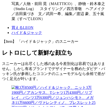
写真／人物・前田 晃（MAETTICO）、静物・鈴木泰之
（Studio Log） スタイリング／四方章敬 ヘアメイク
／吉田葉づき 文／武田一希、編集／渡辺 豪、五十嵐
菜（すべてLEON）
買えるLEON
ハイド＆ジャック
【Item】 「ハイド＆ジャック」のスニーカー
レトロにして新鮮な顔立ち
スニーカーは出尽くした感のある今差別化は容易ではありま
せん。しかし有名ブランドでデザイナーを務めたダビデ・バ
ッキン氏が参画したココンチのニューモデルなら余裕で差が
つく足元が叶います。