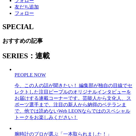
フォロー
友だち追加
フォロー
SPECIAL
おすすめの記事
SERIES：連載
PEOPLE NOW
今、この人の話が聞きたい！ 編集部が独自の目線でセ
レクトした注目ピープルのオリジナルインタビューを
お届けする連載コーナーです。芸能人から文化人、ス
ポーツ選手まで、注目の新人から納得のベテランま
で、他では読めないWeb LEONならではのスペシャル
トークをお楽しみください！
腕時計のプロが選ぶ「一本取られました！」