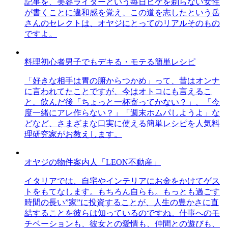
記事を、美容ライターという毎日ヒゲを剃らない女性
が書くことに違和感を覚え、この道を志したという岳
さんのセレクトは、オヤジにとってのリアルそのもの
ですよ。
料理初心者男子でもデキる・モテる簡単レシピ
「好きな相手は胃の腑からつかめ」って、昔はオンナ
に言われてたことですが、今はオトコにも言えるこ
と。飲んだ後「ちょっと一杯寄ってかない？」、「今
度一緒にアレ作らない？」「週末ホムパしようよ」な
どなど、さまざまな口実に使える簡単レシピを人気料
理研究家がお教えします。
オヤジの物件案内人「LEON不動産」
イタリアでは、自宅やインテリアにお金をかけてゲス
トをもてなします。もちろん自らも。もっとも過ごす
時間の長い”家”に投資することが、人生の豊かさに直
結することを彼らは知っているのですね。仕事へのモ
チベーションも、彼女との愛情も、仲間との遊びも、