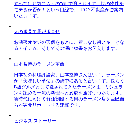
すべてはお気に入りの”家”で育まれます。世の物件を
モテるか否か！という目線で、LEON不動産がご案内
いたします。
人の服見て我が服直せ
お洒落オヤジの実例をもとに、着こなし術とキーとな
るアイテム、そしてその演出効果をお伝えします。
山本益博のラーメン革命！
日本初の料理評論家、山本益博さんはいま、ラーメン
が「美味しい革命」の渦中にあると言います。長らく
B級グルメとして愛されてきたラーメンは、ミシュラ
ンも認める一流の料理へと変貌を遂げつつあります。
新時代に向けて群雄割拠する街のラーメン店を巨匠自
らが実食リポートする連載です。
ビジネス ストーリー