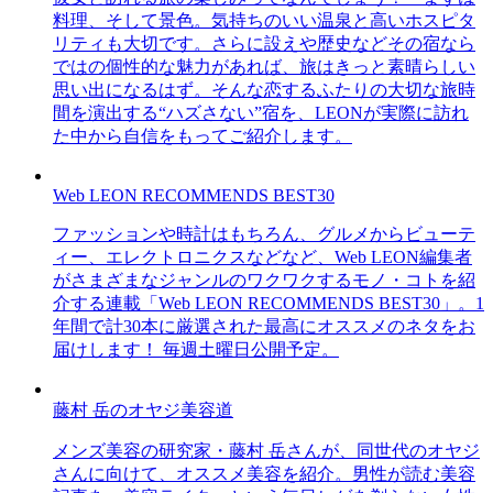
料理、そして景色。気持ちのいい温泉と高いホスピタ
リティも大切です。さらに設えや歴史などその宿なら
ではの個性的な魅力があれば、旅はきっと素晴らしい
思い出になるはず。そんな恋するふたりの大切な旅時
間を演出する“ハズさない”宿を、LEONが実際に訪れ
た中から自信をもってご紹介します。
Web LEON RECOMMENDS BEST30
ファッションや時計はもちろん、グルメからビューテ
ィー、エレクトロニクスなどなど、Web LEON編集者
がさまざまなジャンルのワクワクするモノ・コトを紹
介する連載「Web LEON RECOMMENDS BEST30」。1
年間で計30本に厳選された最高にオススメのネタをお
届けします！ 毎週土曜日公開予定。
藤村 岳のオヤジ美容道
メンズ美容の研究家・藤村 岳さんが、同世代のオヤジ
さんに向けて、オススメ美容を紹介。男性が読む美容