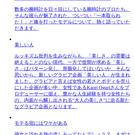
数多の腕時計を日々目にしている腕時計のプロたち。
そんな彼らが魅了された、ついつい「一本取られ
た！」と膝を打ったモデルについて、熱く語っていた
だきます。
美しい人
ルッキズム批判を生みながらも、「美しさ」の需要は
絶えることのない現代。一方で世間が求める「美し
さ」はパターン化し、形骸化してはいないか、そんな
思いから、新しいグラビア企画「美しい人」が生まれ
ました。グラビアと言えば女性の若さとボディを売り
にした企画が多い中、女性であるKaori Oguriさんをプ
ロデューサーに据え、豊かな人生経験を持つ女性たち
の、内面から醸し出される“大人の美しさ”に迫る新た
なグラビア企画となります。
モテる宿にはワケがある
彼女と訪れる旅の楽しみってなんでしょう？ まずは