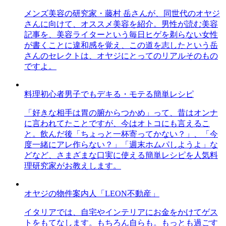
メンズ美容の研究家・藤村 岳さんが、同世代のオヤジ
さんに向けて、オススメ美容を紹介。男性が読む美容
記事を、美容ライターという毎日ヒゲを剃らない女性
が書くことに違和感を覚え、この道を志したという岳
さんのセレクトは、オヤジにとってのリアルそのもの
ですよ。
料理初心者男子でもデキる・モテる簡単レシピ
「好きな相手は胃の腑からつかめ」って、昔はオンナ
に言われてたことですが、今はオトコにも言えるこ
と。飲んだ後「ちょっと一杯寄ってかない？」、「今
度一緒にアレ作らない？」「週末ホムパしようよ」な
どなど、さまざまな口実に使える簡単レシピを人気料
理研究家がお教えします。
オヤジの物件案内人「LEON不動産」
イタリアでは、自宅やインテリアにお金をかけてゲス
トをもてなします。もちろん自らも。もっとも過ごす