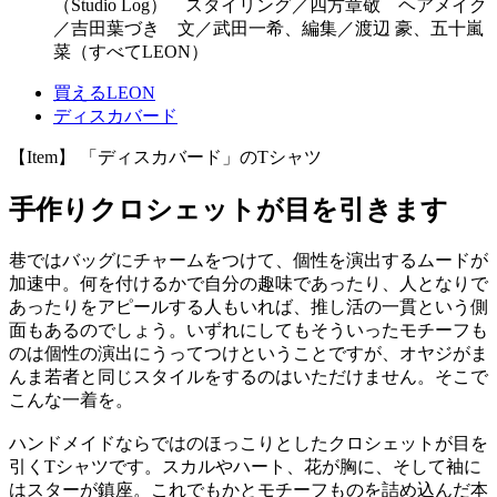
（Studio Log） スタイリング／四方章敬 ヘアメイク
／吉田葉づき 文／武田一希、編集／渡辺 豪、五十嵐
菜（すべてLEON）
買えるLEON
ディスカバード
【Item】 「ディスカバード」のTシャツ
手作りクロシェットが目を引きます
巷ではバッグにチャームをつけて、個性を演出するムードが
加速中。何を付けるかで自分の趣味であったり、人となりで
あったりをアピールする人もいれば、推し活の一貫という側
面もあるのでしょう。いずれにしてもそういったモチーフも
のは個性の演出にうってつけということですが、オヤジがま
んま若者と同じスタイルをするのはいただけません。そこで
こんな一着を。
ハンドメイドならではのほっこりとしたクロシェットが目を
引くTシャツです。スカルやハート、花が胸に、そして袖に
はスターが鎮座。これでもかとモチーフものを詰め込んだ本