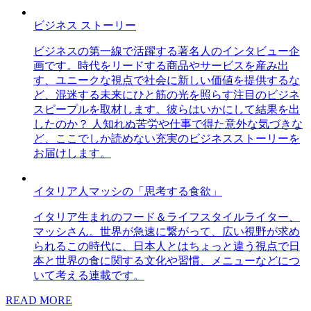
ビジネス ストーリー
ビジネスの第一線で活躍する著名人のインタビュー企
画です。時代をリードする商品やサービスを産み出
す、ユニークな視点で社会に新しい価値を提供するな
ど、混迷する未来にひと筋の光を照らす注目のビジネ
スピープルを取材します。彼らはいかにして結果を出
したのか？ 人知れぬ苦労や仕事で得た意外な気づきな
ど、ここでしか読めない充実のビジネスストーリーを
お届けします。
イタリア人マッシの「思考する食欲」
イタリア生まれのフード＆ライフスタイルライター、
マッシさん。世界が急速に繋がって、広い視野が求め
られるこの時代に、日本人とはちょっと違う視点で日
本と世界の食に関する文化や習慣、メニューなどにつ
いて考える連載です。
READ MORE