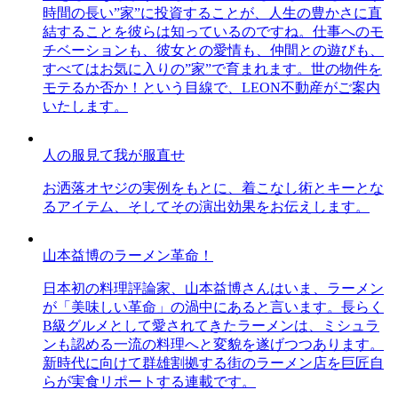
時間の長い”家”に投資することが、人生の豊かさに直
結することを彼らは知っているのですね。仕事へのモ
チベーションも、彼女との愛情も、仲間との遊びも、
すべてはお気に入りの”家”で育まれます。世の物件を
モテるか否か！という目線で、LEON不動産がご案内
いたします。
人の服見て我が服直せ
お洒落オヤジの実例をもとに、着こなし術とキーとな
るアイテム、そしてその演出効果をお伝えします。
山本益博のラーメン革命！
日本初の料理評論家、山本益博さんはいま、ラーメン
が「美味しい革命」の渦中にあると言います。長らく
B級グルメとして愛されてきたラーメンは、ミシュラ
ンも認める一流の料理へと変貌を遂げつつあります。
新時代に向けて群雄割拠する街のラーメン店を巨匠自
らが実食リポートする連載です。