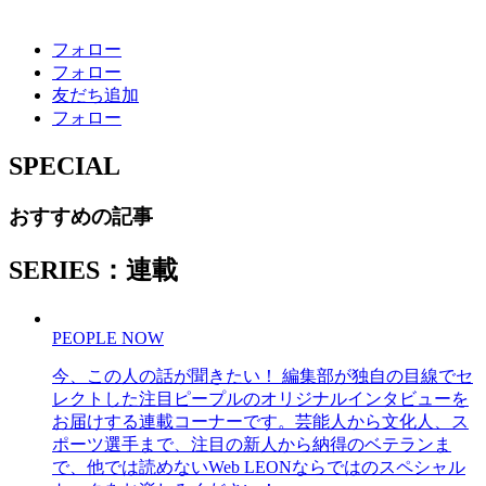
フォロー
フォロー
友だち追加
フォロー
SPECIAL
おすすめの記事
SERIES：連載
PEOPLE NOW
今、この人の話が聞きたい！ 編集部が独自の目線でセ
レクトした注目ピープルのオリジナルインタビューを
お届けする連載コーナーです。芸能人から文化人、ス
ポーツ選手まで、注目の新人から納得のベテランま
で、他では読めないWeb LEONならではのスペシャル