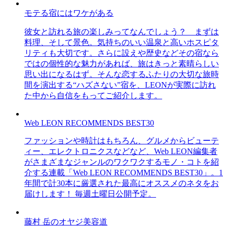
モテる宿にはワケがある
彼女と訪れる旅の楽しみってなんでしょう？ まずは
料理、そして景色。気持ちのいい温泉と高いホスピタ
リティも大切です。さらに設えや歴史などその宿なら
ではの個性的な魅力があれば、旅はきっと素晴らしい
思い出になるはず。そんな恋するふたりの大切な旅時
間を演出する“ハズさない”宿を、LEONが実際に訪れ
た中から自信をもってご紹介します。
Web LEON RECOMMENDS BEST30
ファッションや時計はもちろん、グルメからビューテ
ィー、エレクトロニクスなどなど、Web LEON編集者
がさまざまなジャンルのワクワクするモノ・コトを紹
介する連載「Web LEON RECOMMENDS BEST30」。1
年間で計30本に厳選された最高にオススメのネタをお
届けします！ 毎週土曜日公開予定。
藤村 岳のオヤジ美容道