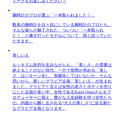
トークをお楽しみください！
腕時計のプロが選ぶ「一本取られました！」
数多の腕時計を日々目にしている腕時計のプロたち。
そんな彼らが魅了された、ついつい「一本取られ
た！」と膝を打ったモデルについて、熱く語っていた
だきます。
美しい人
ルッキズム批判を生みながらも、「美しさ」の需要は
絶えることのない現代。一方で世間が求める「美し
さ」はパターン化し、形骸化してはいないか、そんな
思いから、新しいグラビア企画「美しい人」が生まれ
ました。グラビアと言えば女性の若さとボディを売り
にした企画が多い中、女性であるKaori Oguriさんをプ
ロデューサーに据え、豊かな人生経験を持つ女性たち
の、内面から醸し出される“大人の美しさ”に迫る新た
なグラビア企画となります。