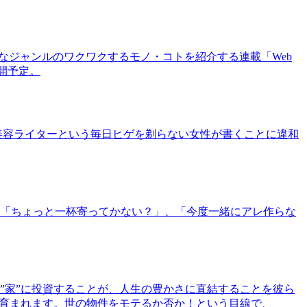
まなジャンルのワクワクするモノ・コトを紹介する連載「Web
公開予定。
美容ライターという毎日ヒゲを剃らない女性が書くことに違和
「ちょっと一杯寄ってかない？」、「今度一緒にアレ作らな
”家”に投資することが、人生の豊かさに直結することを彼ら
で育まれます。世の物件をモテるか否か！という目線で、