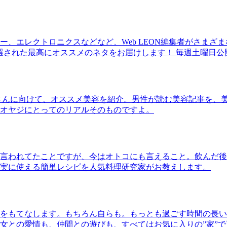
、エレクトロニクスなどなど、Web LEON編集者がさまざ
30本に厳選された最高にオススメのネタをお届けします！ 毎週土曜日
さんに向けて、オススメ美容を紹介。男性が読む美容記事を、
オヤジにとってのリアルそのものですよ。
言われてたことですが、今はオトコにも言えること。飲んだ後
実に使える簡単レシピを人気料理研究家がお教えします。
をもてなします。もちろん自らも。もっとも過ごす時間の長い
女との愛情も、仲間との遊びも、すべてはお気に入りの”家”