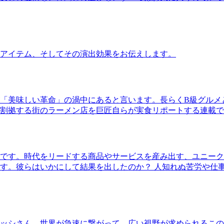
アイテム、そしてその演出効果をお伝えします。
「美味しい革命」の渦中にあると言います。長らくB級グルメ
割拠する街のラーメン店を巨匠自らが実食リポートする連載で
です。時代をリードする商品やサービスを産み出す、ユニーク
す。彼らはいかにして結果を出したのか？ 人知れぬ苦労や仕
ッシさん。世界が急速に繋がって、広い視野が求められるこの