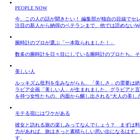
PEOPLE NOW
今、この人の話が聞きたい！ 編集部が独自の目線でセ
注目の新人から納得のベテランまで、他では読めないWe
腕時計のプロが選ぶ「一本取られました！」
数多の腕時計を日々目にしている腕時計のプロたち。そ
美しい人
ルッキズム批判を生みながらも、「美しさ」の需要は絶
ラビア企画「美しい人」が生まれました。グラビアと言え
を持つ女性たちの、内面から醸し出される“大人の美し
モテる宿にはワケがある
彼女と訪れる旅の楽しみってなんでしょう？ まずは料
力があれば、旅はきっと素晴らしい思い出になるはず。
す。