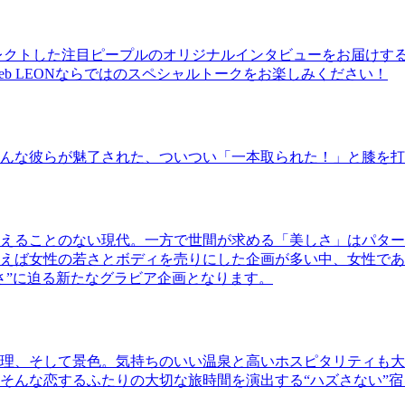
レクトした注目ピープルのオリジナルインタビューをお届けす
b LEONならではのスペシャルトークをお楽しみください！
んな彼らが魅了された、ついつい「一本取られた！」と膝を打
えることのない現代。一方で世間が求める「美しさ」はパター
ば女性の若さとボディを売りにした企画が多い中、女性であるKao
さ”に迫る新たなグラビア企画となります。
理、そして景色。気持ちのいい温泉と高いホスピタリティも大
そんな恋するふたりの大切な旅時間を演出する“ハズさない”宿