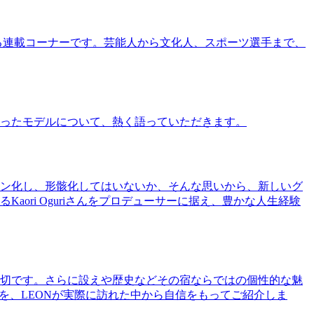
る連載コーナーです。芸能人から文化人、スポーツ選手まで、
ったモデルについて、熱く語っていただきます。
ン化し、形骸化してはいないか、そんな思いから、新しいグ
ri Oguriさんをプロデューサーに据え、豊かな人生経験
切です。さらに設えや歴史などその宿ならではの個性的な魅
を、LEONが実際に訪れた中から自信をもってご紹介しま