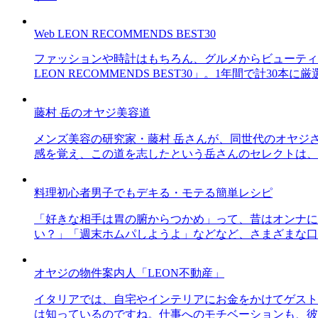
Web LEON RECOMMENDS BEST30
ファッションや時計はもちろん、グルメからビューティー
LEON RECOMMENDS BEST30」。1年間で計
藤村 岳のオヤジ美容道
メンズ美容の研究家・藤村 岳さんが、同世代のオヤジ
感を覚え、この道を志したという岳さんのセレクトは、
料理初心者男子でもデキる・モテる簡単レシピ
「好きな相手は胃の腑からつかめ」って、昔はオンナに
い？」「週末ホムパしようよ」などなど、さまざまな口
オヤジの物件案内人「LEON不動産」
イタリアでは、自宅やインテリアにお金をかけてゲスト
は知っているのですね。仕事へのモチベーションも、彼