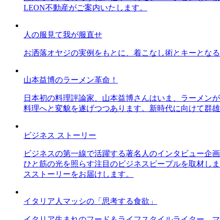
LEON不動産がご案内いたします。
人の服見て我が服直せ
お洒落オヤジの実例をもとに、着こなし術とキーとなる
山本益博のラーメン革命！
日本初の料理評論家、山本益博さんはいま、ラーメンが
料理へと変貌を遂げつつあります。新時代に向けて群雄
ビジネス ストーリー
ビジネスの第一線で活躍する著名人のインタビュー企画
ひと筋の光を照らす注目のビジネスピープルを取材しま
スストーリーをお届けします。
イタリア人マッシの「思考する食欲」
イタリア生まれのフード＆ライフスタイルライター、マ