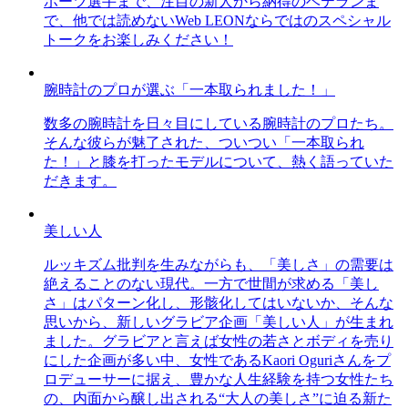
ポーツ選手まで、注目の新人から納得のベテランま
で、他では読めないWeb LEONならではのスペシャル
トークをお楽しみください！
腕時計のプロが選ぶ「一本取られました！」
数多の腕時計を日々目にしている腕時計のプロたち。
そんな彼らが魅了された、ついつい「一本取られ
た！」と膝を打ったモデルについて、熱く語っていた
だきます。
美しい人
ルッキズム批判を生みながらも、「美しさ」の需要は
絶えることのない現代。一方で世間が求める「美し
さ」はパターン化し、形骸化してはいないか、そんな
思いから、新しいグラビア企画「美しい人」が生まれ
ました。グラビアと言えば女性の若さとボディを売り
にした企画が多い中、女性であるKaori Oguriさんをプ
ロデューサーに据え、豊かな人生経験を持つ女性たち
の、内面から醸し出される“大人の美しさ”に迫る新た