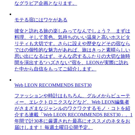
なグラビア企画となります。
モテる宿にはワケがある
彼女と訪れる旅の楽しみってなんでしょう？ まずは
料理、そして景色。気持ちのいい温泉と高いホスピタ
リティも大切です。さらに設えや歴史などその宿なら
ではの個性的な魅力があれば、旅はきっと素晴らしい
思い出になるはず。そんな恋するふたりの大切な旅時
間を演出する“ハズさない”宿を、LEONが実際に訪れ
た中から自信をもってご紹介します。
Web LEON RECOMMENDS BEST30
ファッションや時計はもちろん、グルメからビューテ
ィー、エレクトロニクスなどなど、Web LEON編集者
がさまざまなジャンルのワクワクするモノ・コトを紹
介する連載「Web LEON RECOMMENDS BEST30」。1
年間で計30本に厳選された最高にオススメのネタをお
届けします！ 毎週土曜日公開予定。