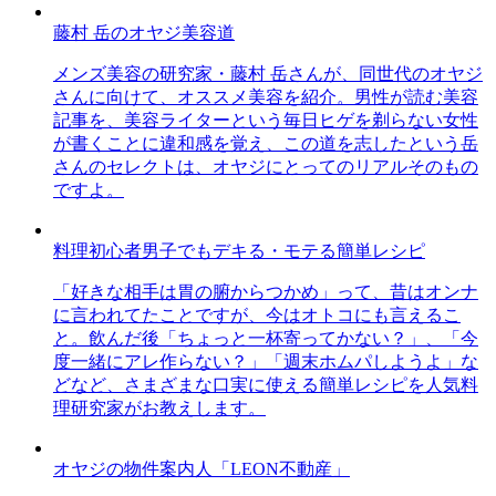
藤村 岳のオヤジ美容道
メンズ美容の研究家・藤村 岳さんが、同世代のオヤジ
さんに向けて、オススメ美容を紹介。男性が読む美容
記事を、美容ライターという毎日ヒゲを剃らない女性
が書くことに違和感を覚え、この道を志したという岳
さんのセレクトは、オヤジにとってのリアルそのもの
ですよ。
料理初心者男子でもデキる・モテる簡単レシピ
「好きな相手は胃の腑からつかめ」って、昔はオンナ
に言われてたことですが、今はオトコにも言えるこ
と。飲んだ後「ちょっと一杯寄ってかない？」、「今
度一緒にアレ作らない？」「週末ホムパしようよ」な
どなど、さまざまな口実に使える簡単レシピを人気料
理研究家がお教えします。
オヤジの物件案内人「LEON不動産」