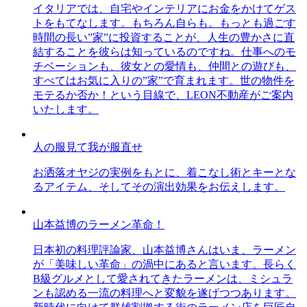
イタリアでは、自宅やインテリアにお金をかけてゲス
トをもてなします。もちろん自らも。もっとも過ごす
時間の長い”家”に投資することが、人生の豊かさに直
結することを彼らは知っているのですね。仕事へのモ
チベーションも、彼女との愛情も、仲間との遊びも、
すべてはお気に入りの”家”で育まれます。世の物件を
モテるか否か！という目線で、LEON不動産がご案内
いたします。
人の服見て我が服直せ
お洒落オヤジの実例をもとに、着こなし術とキーとな
るアイテム、そしてその演出効果をお伝えします。
山本益博のラーメン革命！
日本初の料理評論家、山本益博さんはいま、ラーメン
が「美味しい革命」の渦中にあると言います。長らく
B級グルメとして愛されてきたラーメンは、ミシュラ
ンも認める一流の料理へと変貌を遂げつつあります。