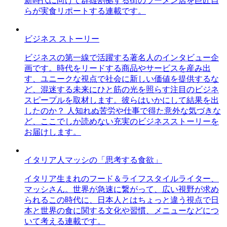
新時代に向けて群雄割拠する街のラーメン店を巨匠自
らが実食リポートする連載です。
ビジネス ストーリー
ビジネスの第一線で活躍する著名人のインタビュー企
画です。時代をリードする商品やサービスを産み出
す、ユニークな視点で社会に新しい価値を提供するな
ど、混迷する未来にひと筋の光を照らす注目のビジネ
スピープルを取材します。彼らはいかにして結果を出
したのか？ 人知れぬ苦労や仕事で得た意外な気づきな
ど、ここでしか読めない充実のビジネスストーリーを
お届けします。
イタリア人マッシの「思考する食欲」
イタリア生まれのフード＆ライフスタイルライター、
マッシさん。世界が急速に繋がって、広い視野が求め
られるこの時代に、日本人とはちょっと違う視点で日
本と世界の食に関する文化や習慣、メニューなどにつ
いて考える連載です。