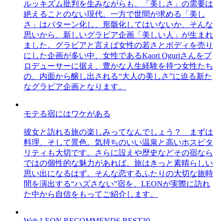
ルッキズム批判を生みながらも、「美しさ」の需要は
絶えることのない現代。一方で世間が求める「美し
さ」はパターン化し、形骸化してはいないか、そんな
思いから、新しいグラビア企画「美しい人」が生まれ
ました。グラビアと言えば女性の若さとボディを売り
にした企画が多い中、女性であるKaori Oguriさんをプ
ロデューサーに据え、豊かな人生経験を持つ女性たち
の、内面から醸し出される“大人の美しさ”に迫る新た
なグラビア企画となります。
モテる宿にはワケがある
彼女と訪れる旅の楽しみってなんでしょう？ まずは
料理、そして景色。気持ちのいい温泉と高いホスピタ
リティも大切です。さらに設えや歴史などその宿なら
ではの個性的な魅力があれば、旅はきっと素晴らしい
思い出になるはず。そんな恋するふたりの大切な旅時
間を演出する“ハズさない”宿を、LEONが実際に訪れ
た中から自信をもってご紹介します。
Web LEON RECOMMENDS BEST30