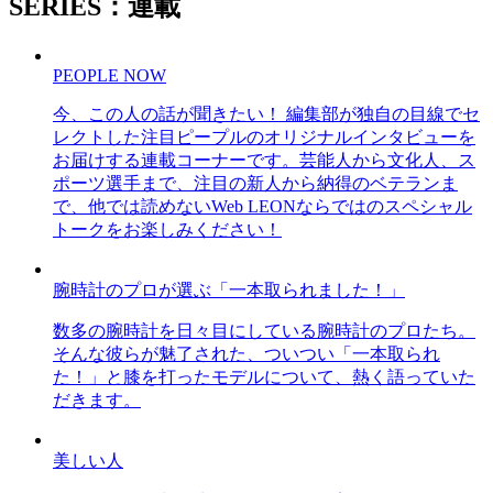
SERIES：連載
PEOPLE NOW
今、この人の話が聞きたい！ 編集部が独自の目線でセ
レクトした注目ピープルのオリジナルインタビューを
お届けする連載コーナーです。芸能人から文化人、ス
ポーツ選手まで、注目の新人から納得のベテランま
で、他では読めないWeb LEONならではのスペシャル
トークをお楽しみください！
腕時計のプロが選ぶ「一本取られました！」
数多の腕時計を日々目にしている腕時計のプロたち。
そんな彼らが魅了された、ついつい「一本取られ
た！」と膝を打ったモデルについて、熱く語っていた
だきます。
美しい人