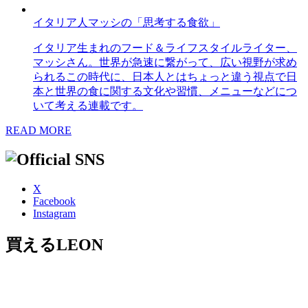
イタリア人マッシの「思考する食欲」
イタリア生まれのフード＆ライフスタイルライター、
マッシさん。世界が急速に繋がって、広い視野が求め
られるこの時代に、日本人とはちょっと違う視点で日
本と世界の食に関する文化や習慣、メニューなどにつ
いて考える連載です。
READ MORE
X
Facebook
Instagram
買えるLEON