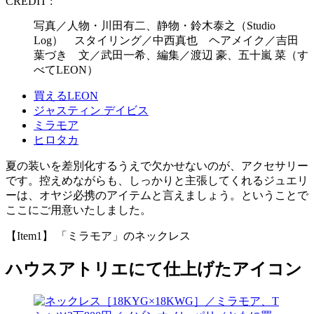
CREDIT :
写真／人物・川田有二、静物・鈴木泰之（Studio
Log） スタイリング／中西真也 ヘアメイク／吉田
葉づき 文／武田一希、編集／渡辺 豪、五十嵐 菜（す
べてLEON）
買えるLEON
ジャスティン デイビス
ミラモア
ヒロタカ
夏の装いを差別化するうえで欠かせないのが、アクセサリー
です。控えめながらも、しっかりと主張してくれるジュエリ
ーは、オヤジ必携のアイテムと言えましょう。ということで
ここにご用意いたしました。
【Item1】 「ミラモア」のネックレス
ハウスアトリエにて仕上げたアイコン