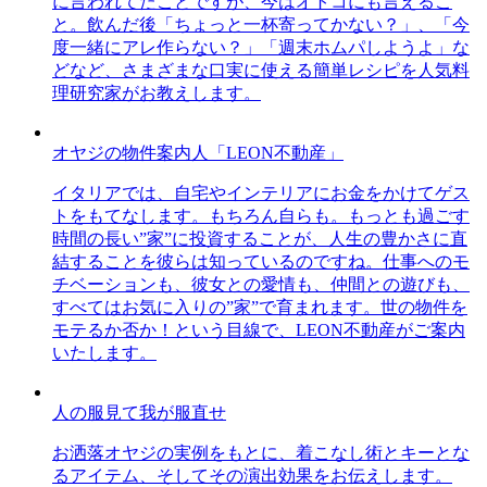
に言われてたことですが、今はオトコにも言えるこ
と。飲んだ後「ちょっと一杯寄ってかない？」、「今
度一緒にアレ作らない？」「週末ホムパしようよ」な
どなど、さまざまな口実に使える簡単レシピを人気料
理研究家がお教えします。
オヤジの物件案内人「LEON不動産」
イタリアでは、自宅やインテリアにお金をかけてゲス
トをもてなします。もちろん自らも。もっとも過ごす
時間の長い”家”に投資することが、人生の豊かさに直
結することを彼らは知っているのですね。仕事へのモ
チベーションも、彼女との愛情も、仲間との遊びも、
すべてはお気に入りの”家”で育まれます。世の物件を
モテるか否か！という目線で、LEON不動産がご案内
いたします。
人の服見て我が服直せ
お洒落オヤジの実例をもとに、着こなし術とキーとな
るアイテム、そしてその演出効果をお伝えします。