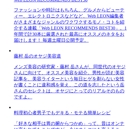
ファッションや時計はもちろん、グルメからビューテ
ィー、エレクトロニクスなどなど、Web LEON編集者
がさまざまなジャンルのワクワクするモノ・コトを紹
介する連載「Web LEON RECOMMENDS BEST30」。1
年間で計30本に厳選された最高にオススメのネタをお
届けします！ 毎週土曜日公開予定。
藤村 岳のオヤジ美容道
メンズ美容の研究家・藤村 岳さんが、同世代のオヤジ
さんに向けて、オススメ美容を紹介。男性が読む美容
記事を、美容ライターという毎日ヒゲを剃らない女性
が書くことに違和感を覚え、この道を志したという岳
さんのセレクトは、オヤジにとってのリアルそのもの
ですよ。
料理初心者男子でもデキる・モテる簡単レシピ
「好きな相手は胃の腑からつかめ」って、昔はオンナ