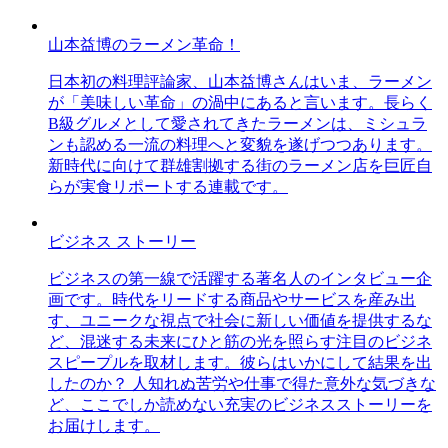
山本益博のラーメン革命！
日本初の料理評論家、山本益博さんはいま、ラーメン
が「美味しい革命」の渦中にあると言います。長らく
B級グルメとして愛されてきたラーメンは、ミシュラ
ンも認める一流の料理へと変貌を遂げつつあります。
新時代に向けて群雄割拠する街のラーメン店を巨匠自
らが実食リポートする連載です。
ビジネス ストーリー
ビジネスの第一線で活躍する著名人のインタビュー企
画です。時代をリードする商品やサービスを産み出
す、ユニークな視点で社会に新しい価値を提供するな
ど、混迷する未来にひと筋の光を照らす注目のビジネ
スピープルを取材します。彼らはいかにして結果を出
したのか？ 人知れぬ苦労や仕事で得た意外な気づきな
ど、ここでしか読めない充実のビジネスストーリーを
お届けします。