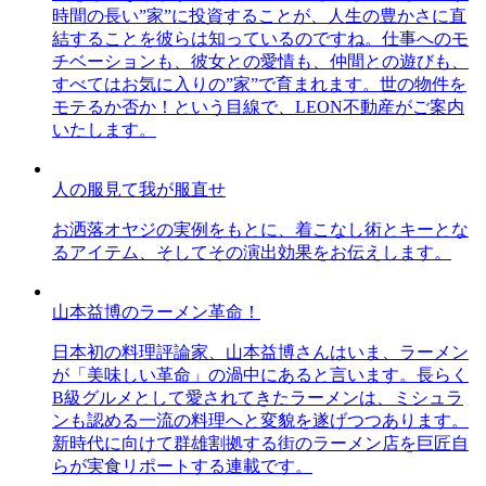
時間の長い”家”に投資することが、人生の豊かさに直
結することを彼らは知っているのですね。仕事へのモ
チベーションも、彼女との愛情も、仲間との遊びも、
すべてはお気に入りの”家”で育まれます。世の物件を
モテるか否か！という目線で、LEON不動産がご案内
いたします。
人の服見て我が服直せ
お洒落オヤジの実例をもとに、着こなし術とキーとな
るアイテム、そしてその演出効果をお伝えします。
山本益博のラーメン革命！
日本初の料理評論家、山本益博さんはいま、ラーメン
が「美味しい革命」の渦中にあると言います。長らく
B級グルメとして愛されてきたラーメンは、ミシュラ
ンも認める一流の料理へと変貌を遂げつつあります。
新時代に向けて群雄割拠する街のラーメン店を巨匠自
らが実食リポートする連載です。