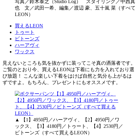
写真／鈴木泰之（Studio Log） スタイリング／中西真
也 文／武田一希、編集／渡辺 豪、五十嵐 菜（すべて
LEON）
買えるLEON
トゥート
ビトーンズ
ハーアヴィ
ワックス
見えないところも気を抜かずに装ってこそ真の洒落者です。
ご覧のとおり今、買えるLEONは下着にも力を入れており選
び放題！ こんな楽しい下着をはけば自然と気分も上がるは
ずですよ。もちろん、プレゼントにもオススメです。
▲ 【1】4950円／ハーアヴィ、【2】4950円／ワ
ックス、【3】4180円／トゥート、【4】2530円／
ビトーンズ（すべて買えるLEON）