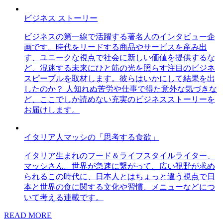
ビジネス ストーリー
ビジネスの第一線で活躍する著名人のインタビュー企
画です。時代をリードする商品やサービスを産み出
す、ユニークな視点で社会に新しい価値を提供するな
ど、混迷する未来にひと筋の光を照らす注目のビジネ
スピープルを取材します。彼らはいかにして結果を出
したのか？ 人知れぬ苦労や仕事で得た意外な気づきな
ど、ここでしか読めない充実のビジネスストーリーを
お届けします。
イタリア人マッシの「思考する食欲」
イタリア生まれのフード＆ライフスタイルライター、
マッシさん。世界が急速に繋がって、広い視野が求め
られるこの時代に、日本人とはちょっと違う視点で日
本と世界の食に関する文化や習慣、メニューなどにつ
いて考える連載です。
READ MORE