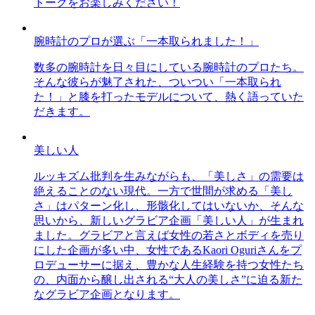
トークをお楽しみください！
腕時計のプロが選ぶ「一本取られました！」
数多の腕時計を日々目にしている腕時計のプロたち。
そんな彼らが魅了された、ついつい「一本取られ
た！」と膝を打ったモデルについて、熱く語っていた
だきます。
美しい人
ルッキズム批判を生みながらも、「美しさ」の需要は
絶えることのない現代。一方で世間が求める「美し
さ」はパターン化し、形骸化してはいないか、そんな
思いから、新しいグラビア企画「美しい人」が生まれ
ました。グラビアと言えば女性の若さとボディを売り
にした企画が多い中、女性であるKaori Oguriさんをプ
ロデューサーに据え、豊かな人生経験を持つ女性たち
の、内面から醸し出される“大人の美しさ”に迫る新た
なグラビア企画となります。