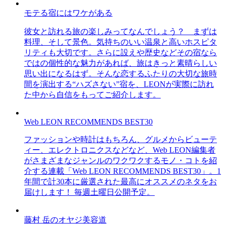
モテる宿にはワケがある
彼女と訪れる旅の楽しみってなんでしょう？ まずは
料理、そして景色。気持ちのいい温泉と高いホスピタ
リティも大切です。さらに設えや歴史などその宿なら
ではの個性的な魅力があれば、旅はきっと素晴らしい
思い出になるはず。そんな恋するふたりの大切な旅時
間を演出する“ハズさない”宿を、LEONが実際に訪れ
た中から自信をもってご紹介します。
Web LEON RECOMMENDS BEST30
ファッションや時計はもちろん、グルメからビューテ
ィー、エレクトロニクスなどなど、Web LEON編集者
がさまざまなジャンルのワクワクするモノ・コトを紹
介する連載「Web LEON RECOMMENDS BEST30」。1
年間で計30本に厳選された最高にオススメのネタをお
届けします！ 毎週土曜日公開予定。
藤村 岳のオヤジ美容道