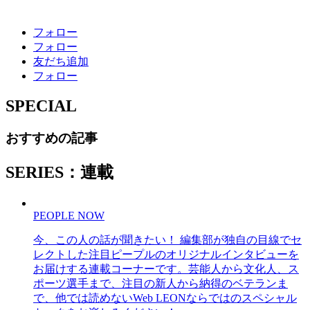
フォロー
フォロー
友だち追加
フォロー
SPECIAL
おすすめの記事
SERIES：連載
PEOPLE NOW
今、この人の話が聞きたい！ 編集部が独自の目線でセ
レクトした注目ピープルのオリジナルインタビューを
お届けする連載コーナーです。芸能人から文化人、ス
ポーツ選手まで、注目の新人から納得のベテランま
で、他では読めないWeb LEONならではのスペシャル