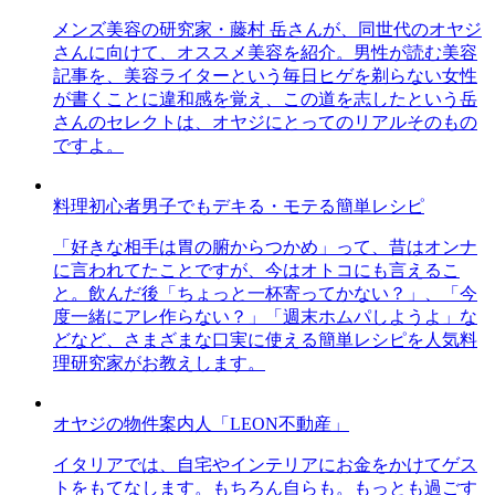
メンズ美容の研究家・藤村 岳さんが、同世代のオヤジ
さんに向けて、オススメ美容を紹介。男性が読む美容
記事を、美容ライターという毎日ヒゲを剃らない女性
が書くことに違和感を覚え、この道を志したという岳
さんのセレクトは、オヤジにとってのリアルそのもの
ですよ。
料理初心者男子でもデキる・モテる簡単レシピ
「好きな相手は胃の腑からつかめ」って、昔はオンナ
に言われてたことですが、今はオトコにも言えるこ
と。飲んだ後「ちょっと一杯寄ってかない？」、「今
度一緒にアレ作らない？」「週末ホムパしようよ」な
どなど、さまざまな口実に使える簡単レシピを人気料
理研究家がお教えします。
オヤジの物件案内人「LEON不動産」
イタリアでは、自宅やインテリアにお金をかけてゲス
トをもてなします。もちろん自らも。もっとも過ごす