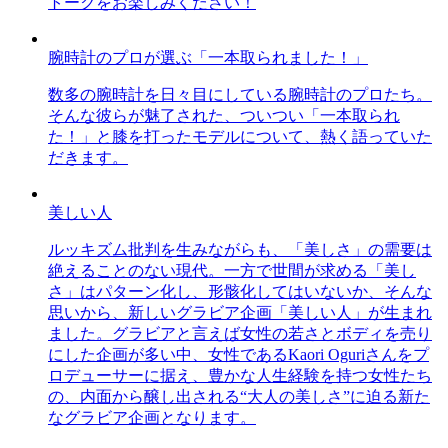
トークをお楽しみください！
腕時計のプロが選ぶ「一本取られました！」
数多の腕時計を日々目にしている腕時計のプロたち。
そんな彼らが魅了された、ついつい「一本取られ
た！」と膝を打ったモデルについて、熱く語っていた
だきます。
美しい人
ルッキズム批判を生みながらも、「美しさ」の需要は
絶えることのない現代。一方で世間が求める「美し
さ」はパターン化し、形骸化してはいないか、そんな
思いから、新しいグラビア企画「美しい人」が生まれ
ました。グラビアと言えば女性の若さとボディを売り
にした企画が多い中、女性であるKaori Oguriさんをプ
ロデューサーに据え、豊かな人生経験を持つ女性たち
の、内面から醸し出される“大人の美しさ”に迫る新た
なグラビア企画となります。