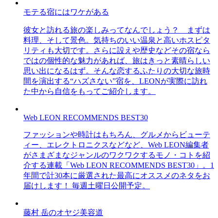
モテる宿にはワケがある
彼女と訪れる旅の楽しみってなんでしょう？ まずは
料理、そして景色。気持ちのいい温泉と高いホスピタ
リティも大切です。さらに設えや歴史などその宿なら
ではの個性的な魅力があれば、旅はきっと素晴らしい
思い出になるはず。そんな恋するふたりの大切な旅時
間を演出する“ハズさない”宿を、LEONが実際に訪れ
た中から自信をもってご紹介します。
Web LEON RECOMMENDS BEST30
ファッションや時計はもちろん、グルメからビューテ
ィー、エレクトロニクスなどなど、Web LEON編集者
がさまざまなジャンルのワクワクするモノ・コトを紹
介する連載「Web LEON RECOMMENDS BEST30」。1
年間で計30本に厳選された最高にオススメのネタをお
届けします！ 毎週土曜日公開予定。
藤村 岳のオヤジ美容道