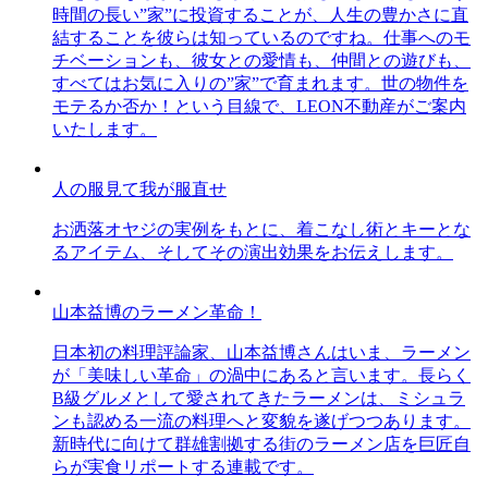
時間の長い”家”に投資することが、人生の豊かさに直
結することを彼らは知っているのですね。仕事へのモ
チベーションも、彼女との愛情も、仲間との遊びも、
すべてはお気に入りの”家”で育まれます。世の物件を
モテるか否か！という目線で、LEON不動産がご案内
いたします。
人の服見て我が服直せ
お洒落オヤジの実例をもとに、着こなし術とキーとな
るアイテム、そしてその演出効果をお伝えします。
山本益博のラーメン革命！
日本初の料理評論家、山本益博さんはいま、ラーメン
が「美味しい革命」の渦中にあると言います。長らく
B級グルメとして愛されてきたラーメンは、ミシュラ
ンも認める一流の料理へと変貌を遂げつつあります。
新時代に向けて群雄割拠する街のラーメン店を巨匠自
らが実食リポートする連載です。