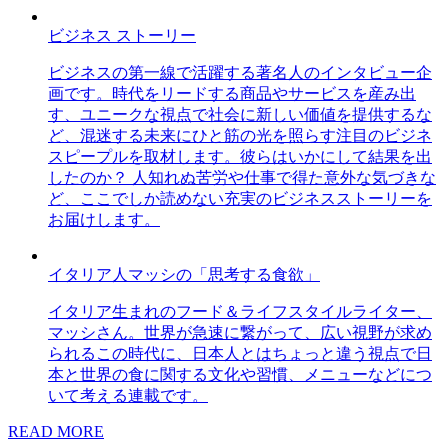
ビジネス ストーリー
ビジネスの第一線で活躍する著名人のインタビュー企
画です。時代をリードする商品やサービスを産み出
す、ユニークな視点で社会に新しい価値を提供するな
ど、混迷する未来にひと筋の光を照らす注目のビジネ
スピープルを取材します。彼らはいかにして結果を出
したのか？ 人知れぬ苦労や仕事で得た意外な気づきな
ど、ここでしか読めない充実のビジネスストーリーを
お届けします。
イタリア人マッシの「思考する食欲」
イタリア生まれのフード＆ライフスタイルライター、
マッシさん。世界が急速に繋がって、広い視野が求め
られるこの時代に、日本人とはちょっと違う視点で日
本と世界の食に関する文化や習慣、メニューなどにつ
いて考える連載です。
READ MORE