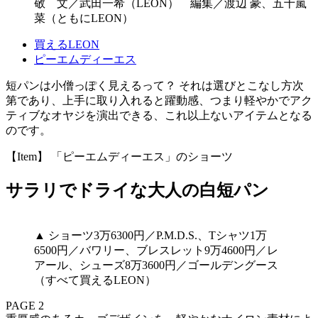
敬 文／武田一希（LEON） 編集／渡辺 豪、五十嵐
菜（ともにLEON）
買えるLEON
ピーエムディーエス
短パンは小僧っぽく見えるって？ それは選びとこなし方次
第であり、上手に取り入れると躍動感、つまり軽やかでアク
ティブなオヤジを演出できる、これ以上ないアイテムとなる
のです。
【Item】 「ピーエムディーエス」のショーツ
サラリでドライな大人の白短パン
▲ ショーツ3万6300円／P.M.D.S.、Tシャツ1万
6500円／バワリー、ブレスレット9万4600円／レ
アール、シューズ8万3600円／ゴールデングース
（すべて買えるLEON）
PAGE 2