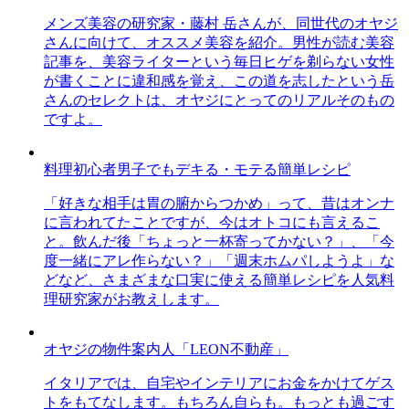
メンズ美容の研究家・藤村 岳さんが、同世代のオヤジ
さんに向けて、オススメ美容を紹介。男性が読む美容
記事を、美容ライターという毎日ヒゲを剃らない女性
が書くことに違和感を覚え、この道を志したという岳
さんのセレクトは、オヤジにとってのリアルそのもの
ですよ。
料理初心者男子でもデキる・モテる簡単レシピ
「好きな相手は胃の腑からつかめ」って、昔はオンナ
に言われてたことですが、今はオトコにも言えるこ
と。飲んだ後「ちょっと一杯寄ってかない？」、「今
度一緒にアレ作らない？」「週末ホムパしようよ」な
どなど、さまざまな口実に使える簡単レシピを人気料
理研究家がお教えします。
オヤジの物件案内人「LEON不動産」
イタリアでは、自宅やインテリアにお金をかけてゲス
トをもてなします。もちろん自らも。もっとも過ごす