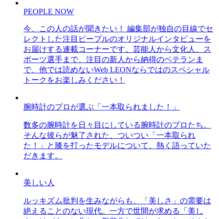
PEOPLE NOW
今、この人の話が聞きたい！ 編集部が独自の目線でセ
レクトした注目ピープルのオリジナルインタビューを
お届けする連載コーナーです。芸能人から文化人、ス
ポーツ選手まで、注目の新人から納得のベテランま
で、他では読めないWeb LEONならではのスペシャル
トークをお楽しみください！
腕時計のプロが選ぶ「一本取られました！」
数多の腕時計を日々目にしている腕時計のプロたち。
そんな彼らが魅了された、ついつい「一本取られ
た！」と膝を打ったモデルについて、熱く語っていた
だきます。
美しい人
ルッキズム批判を生みながらも、「美しさ」の需要は
絶えることのない現代。一方で世間が求める「美し