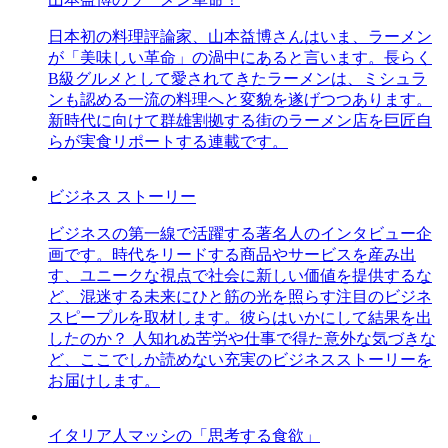
日本初の料理評論家、山本益博さんはいま、ラーメン
が「美味しい革命」の渦中にあると言います。長らく
B級グルメとして愛されてきたラーメンは、ミシュラ
ンも認める一流の料理へと変貌を遂げつつあります。
新時代に向けて群雄割拠する街のラーメン店を巨匠自
らが実食リポートする連載です。
ビジネス ストーリー
ビジネスの第一線で活躍する著名人のインタビュー企
画です。時代をリードする商品やサービスを産み出
す、ユニークな視点で社会に新しい価値を提供するな
ど、混迷する未来にひと筋の光を照らす注目のビジネ
スピープルを取材します。彼らはいかにして結果を出
したのか？ 人知れぬ苦労や仕事で得た意外な気づきな
ど、ここでしか読めない充実のビジネスストーリーを
お届けします。
イタリア人マッシの「思考する食欲」