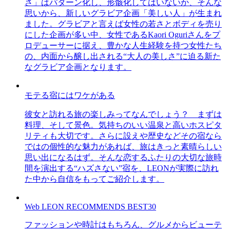
さ」はパターン化し、形骸化してはいないか、そんな
思いから、新しいグラビア企画「美しい人」が生まれ
ました。グラビアと言えば女性の若さとボディを売り
にした企画が多い中、女性であるKaori Oguriさんをプ
ロデューサーに据え、豊かな人生経験を持つ女性たち
の、内面から醸し出される“大人の美しさ”に迫る新た
なグラビア企画となります。
モテる宿にはワケがある
彼女と訪れる旅の楽しみってなんでしょう？ まずは
料理、そして景色。気持ちのいい温泉と高いホスピタ
リティも大切です。さらに設えや歴史などその宿なら
ではの個性的な魅力があれば、旅はきっと素晴らしい
思い出になるはず。そんな恋するふたりの大切な旅時
間を演出する“ハズさない”宿を、LEONが実際に訪れ
た中から自信をもってご紹介します。
Web LEON RECOMMENDS BEST30
ファッションや時計はもちろん、グルメからビューテ