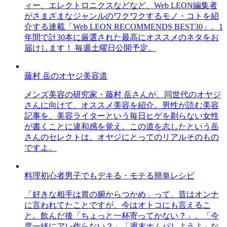
ィー、エレクトロニクスなどなど、Web LEON編集者
がさまざまなジャンルのワクワクするモノ・コトを紹
介する連載「Web LEON RECOMMENDS BEST30」。1
年間で計30本に厳選された最高にオススメのネタをお
届けします！ 毎週土曜日公開予定。
藤村 岳のオヤジ美容道
メンズ美容の研究家・藤村 岳さんが、同世代のオヤジ
さんに向けて、オススメ美容を紹介。男性が読む美容
記事を、美容ライターという毎日ヒゲを剃らない女性
が書くことに違和感を覚え、この道を志したという岳
さんのセレクトは、オヤジにとってのリアルそのもの
ですよ。
料理初心者男子でもデキる・モテる簡単レシピ
「好きな相手は胃の腑からつかめ」って、昔はオンナ
に言われてたことですが、今はオトコにも言えるこ
と。飲んだ後「ちょっと一杯寄ってかない？」、「今
度一緒にアレ作らない？」「週末ホムパしようよ」な