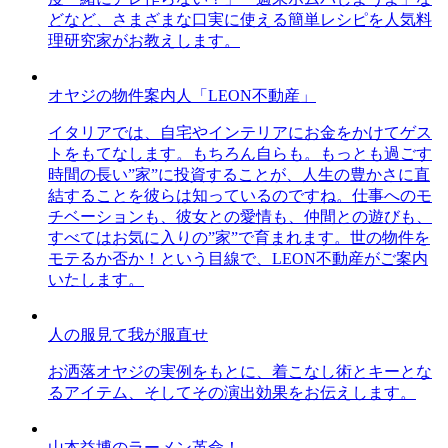
どなど、さまざまな口実に使える簡単レシピを人気料
理研究家がお教えします。
オヤジの物件案内人「LEON不動産」
イタリアでは、自宅やインテリアにお金をかけてゲス
トをもてなします。もちろん自らも。もっとも過ごす
時間の長い”家”に投資することが、人生の豊かさに直
結することを彼らは知っているのですね。仕事へのモ
チベーションも、彼女との愛情も、仲間との遊びも、
すべてはお気に入りの”家”で育まれます。世の物件を
モテるか否か！という目線で、LEON不動産がご案内
いたします。
人の服見て我が服直せ
お洒落オヤジの実例をもとに、着こなし術とキーとな
るアイテム、そしてその演出効果をお伝えします。
山本益博のラーメン革命！