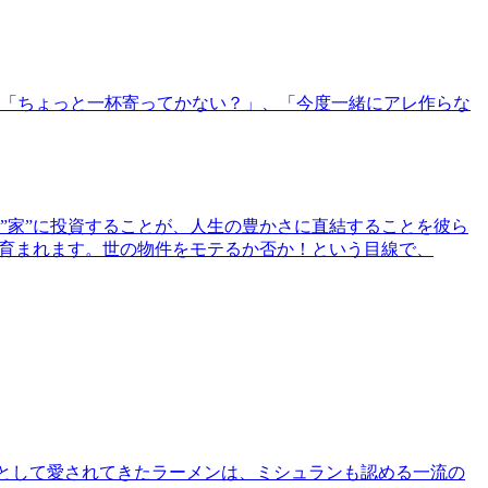
「ちょっと一杯寄ってかない？」、「今度一緒にアレ作らな
”家”に投資することが、人生の豊かさに直結することを彼ら
で育まれます。世の物件をモテるか否か！という目線で、
として愛されてきたラーメンは、ミシュランも認める一流の