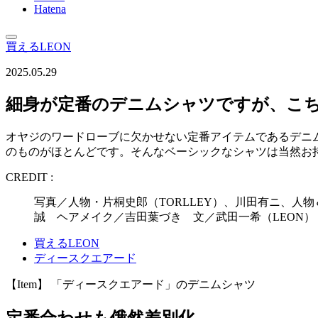
Hatena
買えるLEON
2025.05.29
細身が定番のデニムシャツですが、こ
オヤジのワードローブに欠かせない定番アイテムであるデニ
のものがほとんどです。そんなベーシックなシャツは当然お
CREDIT :
写真／人物・片桐史郎（TORLLEY）、川田有ニ、人物＆静物
誠 ヘアメイク／吉田葉づき 文／武田一希（LEON） 
買えるLEON
ディースクエアード
【Item】 「ディースクエアード」のデニムシャツ
定番合わせも俄然差別化