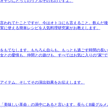
オヤジにとってのリアルそのものですよ。
言われてたことですが、今はオトコにも言えること。飲んだ後
実に使える簡単レシピを人気料理研究家がお教えします。
をもてなします。もちろん自らも。もっとも過ごす時間の長い
女との愛情も、仲間との遊びも、すべてはお気に入りの”家”
アイテム、そしてその演出効果をお伝えします。
「美味しい革命」の渦中にあると言います。長らくB級グルメ