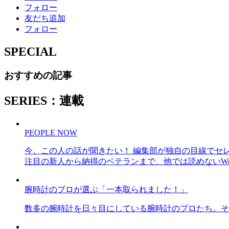
フォロー
友だち追加
フォロー
SPECIAL
おすすめの記事
SERIES：連載
PEOPLE NOW
今、この人の話が聞きたい！ 編集部が独自の目線でセ
注目の新人から納得のベテランまで、他では読めないWe
腕時計のプロが選ぶ「一本取られました！」
数多の腕時計を日々目にしている腕時計のプロたち。そ