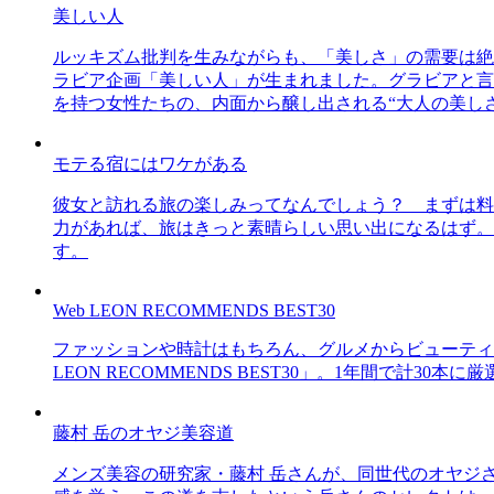
美しい人
ルッキズム批判を生みながらも、「美しさ」の需要は絶
ラビア企画「美しい人」が生まれました。グラビアと言え
を持つ女性たちの、内面から醸し出される“大人の美し
モテる宿にはワケがある
彼女と訪れる旅の楽しみってなんでしょう？ まずは料
力があれば、旅はきっと素晴らしい思い出になるはず。
す。
Web LEON RECOMMENDS BEST30
ファッションや時計はもちろん、グルメからビューティー
LEON RECOMMENDS BEST30」。1年間で計
藤村 岳のオヤジ美容道
メンズ美容の研究家・藤村 岳さんが、同世代のオヤジ