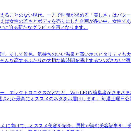
えることのない現代。一方で世間が求める「美しさ」はパター
ば女性の若さとボディを売りにした企画が多い中、女性であるKao
さ”に迫る新たなグラビア企画となります。
理、そして景色。気持ちのいい温泉と高いホスピタリティも大
そんな恋するふたりの大切な旅時間を演出する“ハズさない”宿
、エレクトロニクスなどなど、Web LEON編集者がさまざ
30本に厳選された最高にオススメのネタをお届けします！ 毎週土曜日
さんに向けて、オススメ美容を紹介。男性が読む美容記事を、