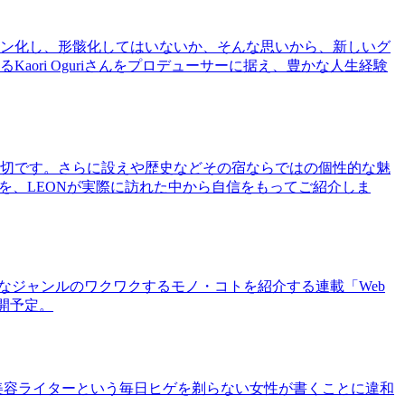
ン化し、形骸化してはいないか、そんな思いから、新しいグ
ri Oguriさんをプロデューサーに据え、豊かな人生経験
切です。さらに設えや歴史などその宿ならではの個性的な魅
を、LEONが実際に訪れた中から自信をもってご紹介しま
まなジャンルのワクワクするモノ・コトを紹介する連載「Web
公開予定。
美容ライターという毎日ヒゲを剃らない女性が書くことに違和