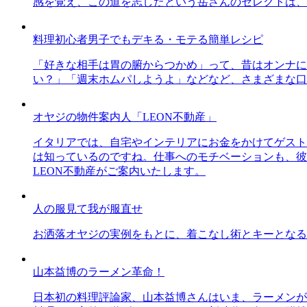
感を覚え、この道を志したという岳さんのセレクトは、
料理初心者男子でもデキる・モテる簡単レシピ
「好きな相手は胃の腑からつかめ」って、昔はオンナに
い？」「週末ホムパしようよ」などなど、さまざまな口
オヤジの物件案内人「LEON不動産」
イタリアでは、自宅やインテリアにお金をかけてゲスト
は知っているのですね。仕事へのモチベーションも、彼
LEON不動産がご案内いたします。
人の服見て我が服直せ
お洒落オヤジの実例をもとに、着こなし術とキーとなる
山本益博のラーメン革命！
日本初の料理評論家、山本益博さんはいま、ラーメンが