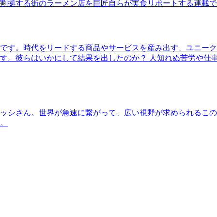
割拠する街のラーメン店を巨匠自らが実食リポートする連載で
です。時代をリードする商品やサービスを産み出す、ユニーク
す。彼らはいかにして結果を出したのか？ 人知れぬ苦労や仕
ッシさん。世界が急速に繋がって、広い視野が求められるこの
。