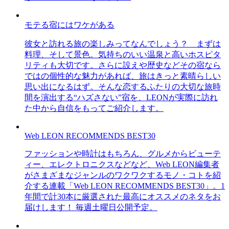
モテる宿にはワケがある
彼女と訪れる旅の楽しみってなんでしょう？ まずは
料理、そして景色。気持ちのいい温泉と高いホスピタ
リティも大切です。さらに設えや歴史などその宿なら
ではの個性的な魅力があれば、旅はきっと素晴らしい
思い出になるはず。そんな恋するふたりの大切な旅時
間を演出する“ハズさない”宿を、LEONが実際に訪れ
た中から自信をもってご紹介します。
Web LEON RECOMMENDS BEST30
ファッションや時計はもちろん、グルメからビューテ
ィー、エレクトロニクスなどなど、Web LEON編集者
がさまざまなジャンルのワクワクするモノ・コトを紹
介する連載「Web LEON RECOMMENDS BEST30」。1
年間で計30本に厳選された最高にオススメのネタをお
届けします！ 毎週土曜日公開予定。