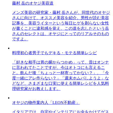
藤村 岳のオヤジ美容道
メンズ美容の研究家・藤村 岳さんが、同世代のオヤジ
さんに向けて、オススメ美容を紹介。男性が読む美容
記事を、美容ライターという毎日ヒゲを剃らない女性
が書くことに違和感を覚え、この道を志したという岳
さんのセレクトは、オヤジにとってのリアルそのもの
ですよ。
料理初心者男子でもデキる・モテる簡単レシピ
「好きな相手は胃の腑からつかめ」って、昔はオンナ
に言われてたことですが、今はオトコにも言えるこ
と。飲んだ後「ちょっと一杯寄ってかない？」、「今
度一緒にアレ作らない？」「週末ホムパしようよ」な
どなど、さまざまな口実に使える簡単レシピを人気料
理研究家がお教えします。
オヤジの物件案内人「LEON不動産」
イタリアでは、自宅やインテリアにお金をかけてゲス