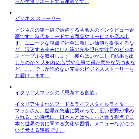
らが実食リポートする連載です。
ビジネス ストーリー
ビジネスの第一線で活躍する著名人のインタビュー企
画です。時代をリードする商品やサービスを産み出
す、ユニークな視点で社会に新しい価値を提供するな
ど、混迷する未来にひと筋の光を照らす注目のビジネ
スピープルを取材します。彼らはいかにして結果を出
したのか？ 人知れぬ苦労や仕事で得た意外な気づきな
ど、ここでしか読めない充実のビジネスストーリーを
お届けします。
イタリア人マッシの「思考する食欲」
イタリア生まれのフード＆ライフスタイルライター、
マッシさん。世界が急速に繋がって、広い視野が求め
られるこの時代に、日本人とはちょっと違う視点で日
本と世界の食に関する文化や習慣、メニューなどにつ
いて考える連載です。