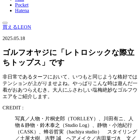
Pocket
Hatena
買えるLEON
2025.05.18
ゴルフオヤジに「レトロシックな際立
ちトップス」です
非日常であるターフにおいて、いつもと同じような格好では
テンションが上がりませよね。やっぱりこんな時は遊んだ一
着がおあつらえむき。大人にふさわしい塩梅絶妙なゴルフウ
エアをご紹介します。
CREDIT :
写真／人物・片桐史郎（TORLLEY）、川田有ニ、人
物＆静物・鈴木泰之（Studio Log）、静物・小池紀行
（CASK）、蜂谷哲実（hachiya studio） スタイリング
／土屋大樹、吉野 誠 ヘアメイク／吉田葉づき 文／