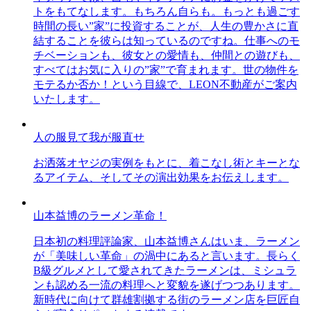
トをもてなします。もちろん自らも。もっとも過ごす
時間の長い”家”に投資することが、人生の豊かさに直
結することを彼らは知っているのですね。仕事へのモ
チベーションも、彼女との愛情も、仲間との遊びも、
すべてはお気に入りの”家”で育まれます。世の物件を
モテるか否か！という目線で、LEON不動産がご案内
いたします。
人の服見て我が服直せ
お洒落オヤジの実例をもとに、着こなし術とキーとな
るアイテム、そしてその演出効果をお伝えします。
山本益博のラーメン革命！
日本初の料理評論家、山本益博さんはいま、ラーメン
が「美味しい革命」の渦中にあると言います。長らく
B級グルメとして愛されてきたラーメンは、ミシュラ
ンも認める一流の料理へと変貌を遂げつつあります。
新時代に向けて群雄割拠する街のラーメン店を巨匠自