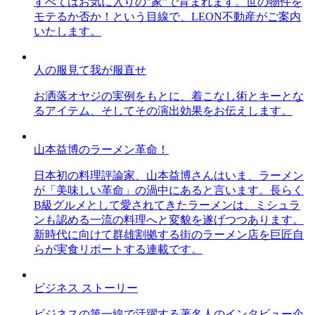
すべてはお気に入りの”家”で育まれます。世の物件を
モテるか否か！という目線で、LEON不動産がご案内
いたします。
人の服見て我が服直せ
お洒落オヤジの実例をもとに、着こなし術とキーとな
るアイテム、そしてその演出効果をお伝えします。
山本益博のラーメン革命！
日本初の料理評論家、山本益博さんはいま、ラーメン
が「美味しい革命」の渦中にあると言います。長らく
B級グルメとして愛されてきたラーメンは、ミシュラ
ンも認める一流の料理へと変貌を遂げつつあります。
新時代に向けて群雄割拠する街のラーメン店を巨匠自
らが実食リポートする連載です。
ビジネス ストーリー
ビジネスの第一線で活躍する著名人のインタビュー企