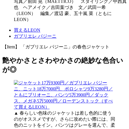
写真／前田 晃（MAETTICO） スタイリング／中西真
也 ヘアメイク／吉田葉づき 文／武田一希
（LEON） 編集／渡辺 豪、五十嵐 菜（ともに
LEON）
買えるLEON
ガブリエレ パジーニ
【Item】 「ガブリエレ パジーニ」の春色ジャケット
艶やかさとさわやかさの絶妙な色合い
が◎
▲ 春らしい色味のジャケットは差し色的に使う
のがオススメですが、さらに攻めたい際には、同
色のニットをイン。パンツはグレーを選んで、柔