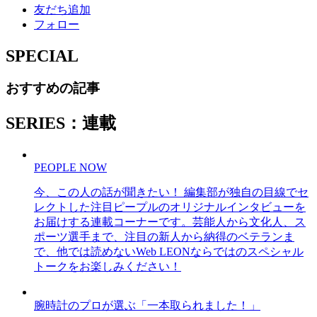
友だち追加
フォロー
SPECIAL
おすすめの記事
SERIES：連載
PEOPLE NOW
今、この人の話が聞きたい！ 編集部が独自の目線でセ
レクトした注目ピープルのオリジナルインタビューを
お届けする連載コーナーです。芸能人から文化人、ス
ポーツ選手まで、注目の新人から納得のベテランま
で、他では読めないWeb LEONならではのスペシャル
トークをお楽しみください！
腕時計のプロが選ぶ「一本取られました！」