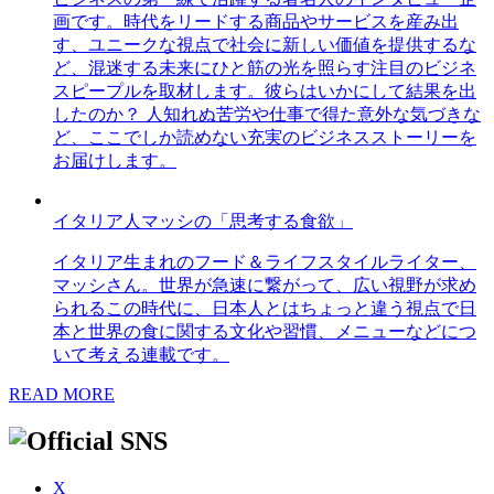
画です。時代をリードする商品やサービスを産み出
す、ユニークな視点で社会に新しい価値を提供するな
ど、混迷する未来にひと筋の光を照らす注目のビジネ
スピープルを取材します。彼らはいかにして結果を出
したのか？ 人知れぬ苦労や仕事で得た意外な気づきな
ど、ここでしか読めない充実のビジネスストーリーを
お届けします。
イタリア人マッシの「思考する食欲」
イタリア生まれのフード＆ライフスタイルライター、
マッシさん。世界が急速に繋がって、広い視野が求め
られるこの時代に、日本人とはちょっと違う視点で日
本と世界の食に関する文化や習慣、メニューなどにつ
いて考える連載です。
READ MORE
X