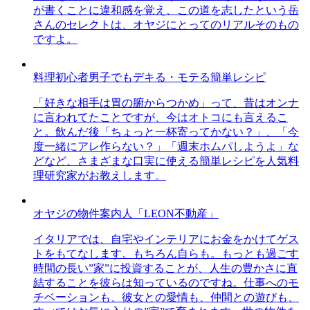
が書くことに違和感を覚え、この道を志したという岳
さんのセレクトは、オヤジにとってのリアルそのもの
ですよ。
料理初心者男子でもデキる・モテる簡単レシピ
「好きな相手は胃の腑からつかめ」って、昔はオンナ
に言われてたことですが、今はオトコにも言えるこ
と。飲んだ後「ちょっと一杯寄ってかない？」、「今
度一緒にアレ作らない？」「週末ホムパしようよ」な
どなど、さまざまな口実に使える簡単レシピを人気料
理研究家がお教えします。
オヤジの物件案内人「LEON不動産」
イタリアでは、自宅やインテリアにお金をかけてゲス
トをもてなします。もちろん自らも。もっとも過ごす
時間の長い”家”に投資することが、人生の豊かさに直
結することを彼らは知っているのですね。仕事へのモ
チベーションも、彼女との愛情も、仲間との遊びも、