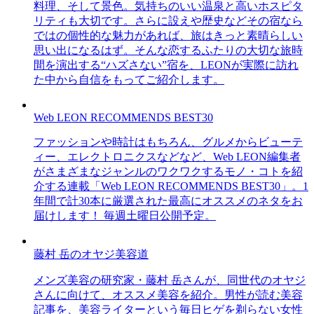
料理、そして景色。気持ちのいい温泉と高いホスピタ
リティも大切です。さらに設えや歴史などその宿なら
ではの個性的な魅力があれば、旅はきっと素晴らしい
思い出になるはず。そんな恋するふたりの大切な旅時
間を演出する“ハズさない”宿を、LEONが実際に訪れ
た中から自信をもってご紹介します。
Web LEON RECOMMENDS BEST30
ファッションや時計はもちろん、グルメからビューテ
ィー、エレクトロニクスなどなど、Web LEON編集者
がさまざまなジャンルのワクワクするモノ・コトを紹
介する連載「Web LEON RECOMMENDS BEST30」。1
年間で計30本に厳選された最高にオススメのネタをお
届けします！ 毎週土曜日公開予定。
藤村 岳のオヤジ美容道
メンズ美容の研究家・藤村 岳さんが、同世代のオヤジ
さんに向けて、オススメ美容を紹介。男性が読む美容
記事を、美容ライターという毎日ヒゲを剃らない女性