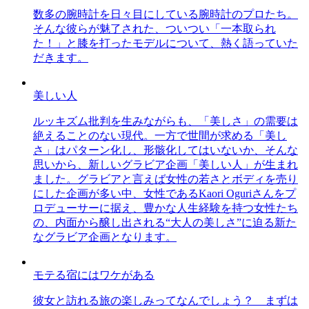
数多の腕時計を日々目にしている腕時計のプロたち。
そんな彼らが魅了された、ついつい「一本取られ
た！」と膝を打ったモデルについて、熱く語っていた
だきます。
美しい人
ルッキズム批判を生みながらも、「美しさ」の需要は
絶えることのない現代。一方で世間が求める「美し
さ」はパターン化し、形骸化してはいないか、そんな
思いから、新しいグラビア企画「美しい人」が生まれ
ました。グラビアと言えば女性の若さとボディを売り
にした企画が多い中、女性であるKaori Oguriさんをプ
ロデューサーに据え、豊かな人生経験を持つ女性たち
の、内面から醸し出される“大人の美しさ”に迫る新た
なグラビア企画となります。
モテる宿にはワケがある
彼女と訪れる旅の楽しみってなんでしょう？ まずは