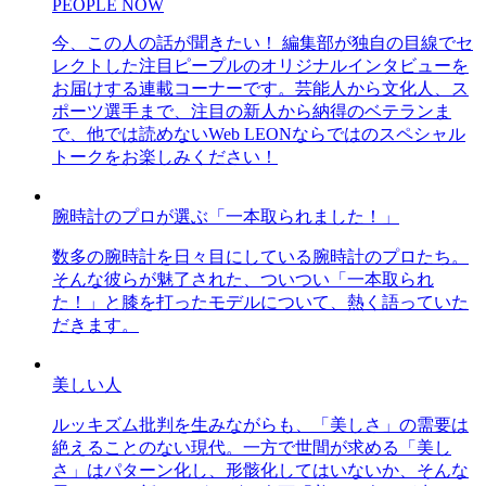
PEOPLE NOW
今、この人の話が聞きたい！ 編集部が独自の目線でセ
レクトした注目ピープルのオリジナルインタビューを
お届けする連載コーナーです。芸能人から文化人、ス
ポーツ選手まで、注目の新人から納得のベテランま
で、他では読めないWeb LEONならではのスペシャル
トークをお楽しみください！
腕時計のプロが選ぶ「一本取られました！」
数多の腕時計を日々目にしている腕時計のプロたち。
そんな彼らが魅了された、ついつい「一本取られ
た！」と膝を打ったモデルについて、熱く語っていた
だきます。
美しい人
ルッキズム批判を生みながらも、「美しさ」の需要は
絶えることのない現代。一方で世間が求める「美し
さ」はパターン化し、形骸化してはいないか、そんな