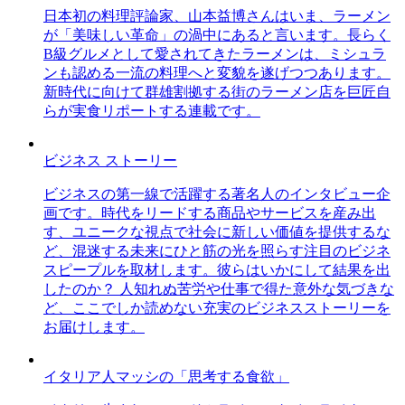
日本初の料理評論家、山本益博さんはいま、ラーメン
が「美味しい革命」の渦中にあると言います。長らく
B級グルメとして愛されてきたラーメンは、ミシュラ
ンも認める一流の料理へと変貌を遂げつつあります。
新時代に向けて群雄割拠する街のラーメン店を巨匠自
らが実食リポートする連載です。
ビジネス ストーリー
ビジネスの第一線で活躍する著名人のインタビュー企
画です。時代をリードする商品やサービスを産み出
す、ユニークな視点で社会に新しい価値を提供するな
ど、混迷する未来にひと筋の光を照らす注目のビジネ
スピープルを取材します。彼らはいかにして結果を出
したのか？ 人知れぬ苦労や仕事で得た意外な気づきな
ど、ここでしか読めない充実のビジネスストーリーを
お届けします。
イタリア人マッシの「思考する食欲」