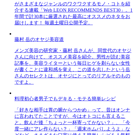
がさまざまなジャンルのワクワクするモノ・コトを紹
介する連載「Web LEON RECOMMENDS BEST30」。1
年間で計30本に厳選された最高にオススメのネタをお
届けします！ 毎週土曜日公開予定。
藤村 岳のオヤジ美容道
メンズ美容の研究家・藤村 岳さんが、同世代のオヤジ
さんに向けて、オススメ美容を紹介。男性が読む美容
記事を、美容ライターという毎日ヒゲを剃らない女性
が書くことに違和感を覚え、この道を志したという岳
さんのセレクトは、オヤジにとってのリアルそのもの
ですよ。
料理初心者男子でもデキる・モテる簡単レシピ
「好きな相手は胃の腑からつかめ」って、昔はオンナ
に言われてたことですが、今はオトコにも言えるこ
と。飲んだ後「ちょっと一杯寄ってかない？」、「今
度一緒にアレ作らない？」「週末ホムパしようよ」な