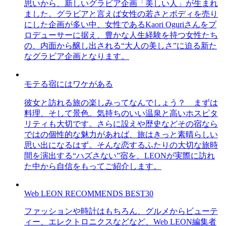
思いから、新しいグラビア企画「美しい人」が生まれ
ました。グラビアと言えば女性の若さとボディを売り
にした企画が多い中、女性であるKaori Oguriさんをプ
ロデューサーに据え、豊かな人生経験を持つ女性たち
の、内面から醸し出される“大人の美しさ”に迫る新た
なグラビア企画となります。
モテる宿にはワケがある
彼女と訪れる旅の楽しみってなんでしょう？ まずは
料理、そして景色。気持ちのいい温泉と高いホスピタ
リティも大切です。さらに設えや歴史などその宿なら
ではの個性的な魅力があれば、旅はきっと素晴らしい
思い出になるはず。そんな恋するふたりの大切な旅時
間を演出する“ハズさない”宿を、LEONが実際に訪れ
た中から自信をもってご紹介します。
Web LEON RECOMMENDS BEST30
ファッションや時計はもちろん、グルメからビューテ
ィー、エレクトロニクスなどなど、Web LEON編集者