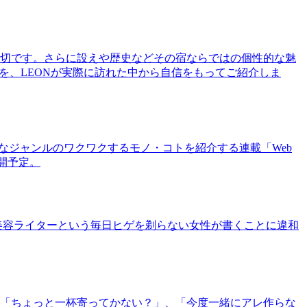
切です。さらに設えや歴史などその宿ならではの個性的な魅
を、LEONが実際に訪れた中から自信をもってご紹介しま
まなジャンルのワクワクするモノ・コトを紹介する連載「Web
公開予定。
美容ライターという毎日ヒゲを剃らない女性が書くことに違和
「ちょっと一杯寄ってかない？」、「今度一緒にアレ作らな