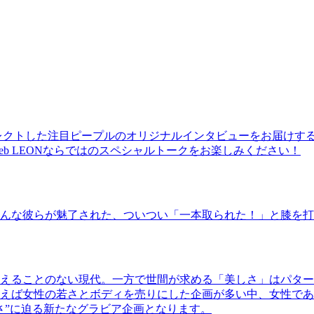
レクトした注目ピープルのオリジナルインタビューをお届けす
b LEONならではのスペシャルトークをお楽しみください！
んな彼らが魅了された、ついつい「一本取られた！」と膝を打
えることのない現代。一方で世間が求める「美しさ」はパター
ば女性の若さとボディを売りにした企画が多い中、女性であるKao
さ”に迫る新たなグラビア企画となります。