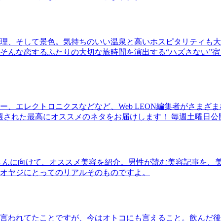
理、そして景色。気持ちのいい温泉と高いホスピタリティも大
そんな恋するふたりの大切な旅時間を演出する“ハズさない”宿
、エレクトロニクスなどなど、Web LEON編集者がさまざ
30本に厳選された最高にオススメのネタをお届けします！ 毎週土曜日
さんに向けて、オススメ美容を紹介。男性が読む美容記事を、
オヤジにとってのリアルそのものですよ。
言われてたことですが、今はオトコにも言えること。飲んだ後