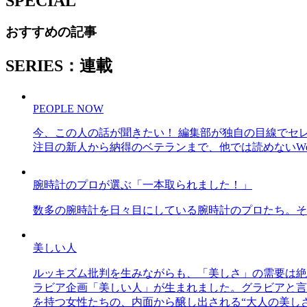
SPECIAL
おすすめの記事
SERIES：連載
PEOPLE NOW
今、この人の話が聞きたい！ 編集部が独自の目線でセ
注目の新人から納得のベテランまで、他では読めないWe
腕時計のプロが選ぶ「一本取られました！」
数多の腕時計を日々目にしている腕時計のプロたち。そ
美しい人
ルッキズム批判を生みながらも、「美しさ」の需要は絶
ラビア企画「美しい人」が生まれました。グラビアと言え
を持つ女性たちの、内面から醸し出される“大人の美し