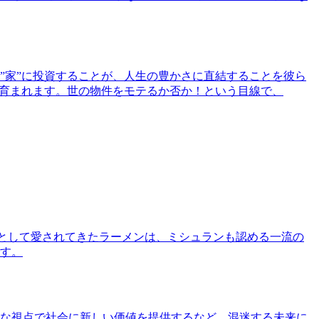
”家”に投資することが、人生の豊かさに直結することを彼ら
で育まれます。世の物件をモテるか否か！という目線で、
として愛されてきたラーメンは、ミシュランも認める一流の
す。
な視点で社会に新しい価値を提供するなど、混迷する未来に