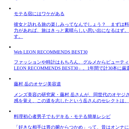
モテる宿にはワケがある
彼女と訪れる旅の楽しみってなんでしょう？ まずは料
力があれば、旅はきっと素晴らしい思い出になるはず。
す。
Web LEON RECOMMENDS BEST30
ファッションや時計はもちろん、グルメからビューティー
LEON RECOMMENDS BEST30」。1年間で計
藤村 岳のオヤジ美容道
メンズ美容の研究家・藤村 岳さんが、同世代のオヤジ
感を覚え、この道を志したという岳さんのセレクトは、
料理初心者男子でもデキる・モテる簡単レシピ
「好きな相手は胃の腑からつかめ」って、昔はオンナに