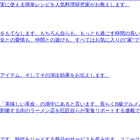
実に使える簡単レシピを人気料理研究家がお教えします。
をもてなします。もちろん自らも。もっとも過ごす時間の長い
女との愛情も、仲間との遊びも、すべてはお気に入りの”家”
アイテム、そしてその演出効果をお伝えします。
「美味しい革命」の渦中にあると言います。長らくB級グルメ
割拠する街のラーメン店を巨匠自らが実食リポートする連載で
です。時代をリードする商品やサービスを産み出す、ユニーク