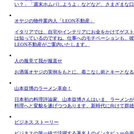
い？」「週末ホムパしようよ」などなど、さまざまな口
オヤジの物件案内人「LEON不動産」
イタリアでは、自宅やインテリアにお金をかけてゲスト
は知っているのですね。仕事へのモチベーションも、彼
LEON不動産がご案内いたします。
人の服見て我が服直せ
お洒落オヤジの実例をもとに、着こなし術とキーとなる
山本益博のラーメン革命！
日本初の料理評論家、山本益博さんはいま、ラーメンが
料理へと変貌を遂げつつあります。新時代に向けて群雄
ビジネス ストーリー
ビジネスの第一線で活躍する著名人のインタビュー企画