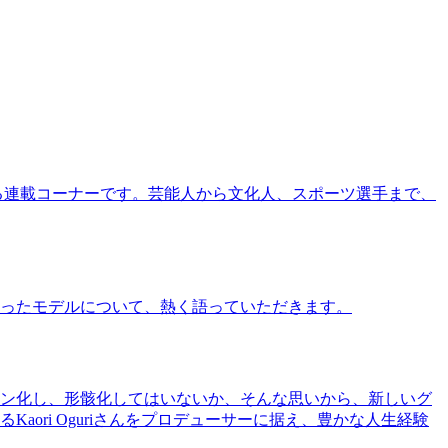
る連載コーナーです。芸能人から文化人、スポーツ選手まで、
ったモデルについて、熱く語っていただきます。
ン化し、形骸化してはいないか、そんな思いから、新しいグ
ri Oguriさんをプロデューサーに据え、豊かな人生経験