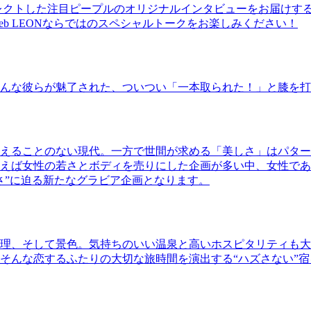
レクトした注目ピープルのオリジナルインタビューをお届けす
b LEONならではのスペシャルトークをお楽しみください！
んな彼らが魅了された、ついつい「一本取られた！」と膝を打
えることのない現代。一方で世間が求める「美しさ」はパター
ば女性の若さとボディを売りにした企画が多い中、女性であるKao
さ”に迫る新たなグラビア企画となります。
理、そして景色。気持ちのいい温泉と高いホスピタリティも大
そんな恋するふたりの大切な旅時間を演出する“ハズさない”宿