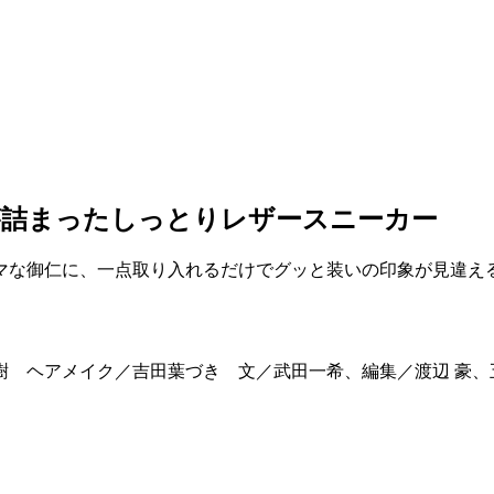
が詰まったしっとりレザースニーカー
マな御仁に、一点取り入れるだけでグッと装いの印象が見違え
大樹 ヘアメイク／吉田葉づき 文／武田一希、編集／渡辺 豪、五