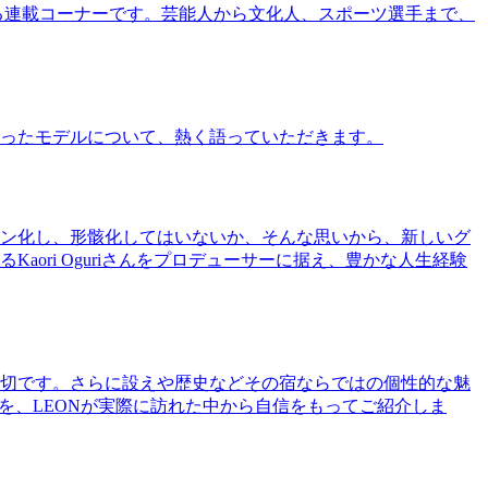
る連載コーナーです。芸能人から文化人、スポーツ選手まで、
ったモデルについて、熱く語っていただきます。
ン化し、形骸化してはいないか、そんな思いから、新しいグ
ri Oguriさんをプロデューサーに据え、豊かな人生経験
切です。さらに設えや歴史などその宿ならではの個性的な魅
を、LEONが実際に訪れた中から自信をもってご紹介しま