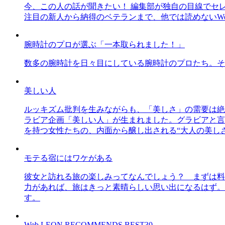
今、この人の話が聞きたい！ 編集部が独自の目線でセ
注目の新人から納得のベテランまで、他では読めないWe
腕時計のプロが選ぶ「一本取られました！」
数多の腕時計を日々目にしている腕時計のプロたち。そ
美しい人
ルッキズム批判を生みながらも、「美しさ」の需要は絶
ラビア企画「美しい人」が生まれました。グラビアと言え
を持つ女性たちの、内面から醸し出される“大人の美し
モテる宿にはワケがある
彼女と訪れる旅の楽しみってなんでしょう？ まずは料
力があれば、旅はきっと素晴らしい思い出になるはず。
す。
Web LEON RECOMMENDS BEST30