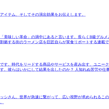
アイテム、そしてその演出効果をお伝えします。
「美味しい革命」の渦中にあると言います。長らくB級グルメ
割拠する街のラーメン店を巨匠自らが実食リポートする連載で
です。時代をリードする商品やサービスを産み出す、ユニーク
す。彼らはいかにして結果を出したのか？ 人知れぬ苦労や仕
ッシさん。世界が急速に繋がって、広い視野が求められるこの
。