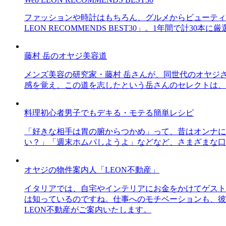
ファッションや時計はもちろん、グルメからビューティー
LEON RECOMMENDS BEST30」。1年間で計
藤村 岳のオヤジ美容道
メンズ美容の研究家・藤村 岳さんが、同世代のオヤジ
感を覚え、この道を志したという岳さんのセレクトは、
料理初心者男子でもデキる・モテる簡単レシピ
「好きな相手は胃の腑からつかめ」って、昔はオンナに
い？」「週末ホムパしようよ」などなど、さまざまな口
オヤジの物件案内人「LEON不動産」
イタリアでは、自宅やインテリアにお金をかけてゲスト
は知っているのですね。仕事へのモチベーションも、彼
LEON不動産がご案内いたします。