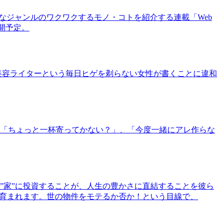
まなジャンルのワクワクするモノ・コトを紹介する連載「Web
公開予定。
美容ライターという毎日ヒゲを剃らない女性が書くことに違和
「ちょっと一杯寄ってかない？」、「今度一緒にアレ作らな
”家”に投資することが、人生の豊かさに直結することを彼ら
で育まれます。世の物件をモテるか否か！という目線で、