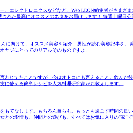
、エレクトロニクスなどなど、Web LEON編集者がさまざ
30本に厳選された最高にオススメのネタをお届けします！ 毎週土曜日
さんに向けて、オススメ美容を紹介。男性が読む美容記事を、
オヤジにとってのリアルそのものですよ。
言われてたことですが、今はオトコにも言えること。飲んだ後
実に使える簡単レシピを人気料理研究家がお教えします。
をもてなします。もちろん自らも。もっとも過ごす時間の長い
女との愛情も、仲間との遊びも、すべてはお気に入りの”家”