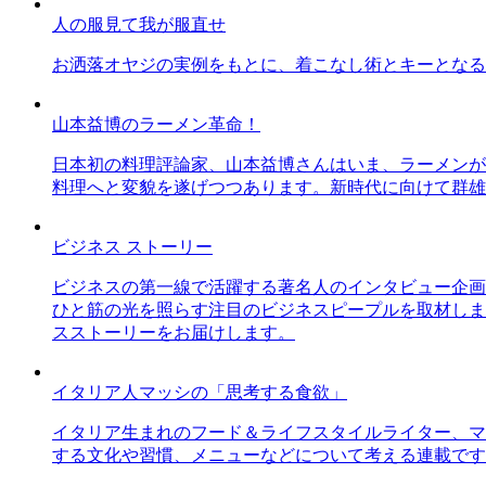
人の服見て我が服直せ
お洒落オヤジの実例をもとに、着こなし術とキーとなる
山本益博のラーメン革命！
日本初の料理評論家、山本益博さんはいま、ラーメンが
料理へと変貌を遂げつつあります。新時代に向けて群雄
ビジネス ストーリー
ビジネスの第一線で活躍する著名人のインタビュー企画
ひと筋の光を照らす注目のビジネスピープルを取材しま
スストーリーをお届けします。
イタリア人マッシの「思考する食欲」
イタリア生まれのフード＆ライフスタイルライター、マ
する文化や習慣、メニューなどについて考える連載です