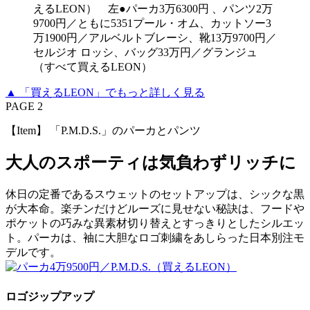
えるLEON） 左●パーカ3万6300円 、パンツ2万
9700円／ともに5351プール・オム、カットソー3
万1900円／アルベルトブレーシ、靴13万9700円／
セルジオ ロッシ、バッグ33万円／グランジュ
（すべて買えるLEON）
▲ 「買えるLEON」でもっと詳しく見る
PAGE 2
【Item】 「P.M.D.S.」のパーカとパンツ
大人のスポーティは気負わずリッチに
休日の定番であるスウェットのセットアップは、シックな黒
が大本命。楽チンだけどルーズに見せない秘訣は、フードや
ポケットの巧みな異素材切り替えとすっきりとしたシルエッ
ト。パーカは、袖に大胆なロゴ刺繍をあしらった日本別注モ
デルです。
ロゴジップアップ