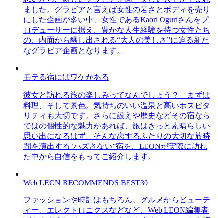
ました。グラビアと言えば女性の若さとボディを売り
にした企画が多い中、女性であるKaori Oguriさんをプ
ロデューサーに据え、豊かな人生経験を持つ女性たち
の、内面から醸し出される“大人の美しさ”に迫る新た
なグラビア企画となります。
モテる宿にはワケがある
彼女と訪れる旅の楽しみってなんでしょう？ まずは
料理、そして景色。気持ちのいい温泉と高いホスピタ
リティも大切です。さらに設えや歴史などその宿なら
ではの個性的な魅力があれば、旅はきっと素晴らしい
思い出になるはず。そんな恋するふたりの大切な旅時
間を演出する“ハズさない”宿を、LEONが実際に訪れ
た中から自信をもってご紹介します。
Web LEON RECOMMENDS BEST30
ファッションや時計はもちろん、グルメからビューテ
ィー、エレクトロニクスなどなど、Web LEON編集者