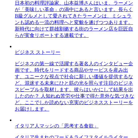
日本初の料理評論家、山本益博さんはいま、ラーメン
が「美味しい革命」の渦中にあると言います。長らく
B級グルメとして愛されてきたラーメンは、ミシュラ
ンも認める一流の料理へと変貌を遂げつつあります。
新時代に向けて群雄割拠する街のラーメン店を巨匠自
らが実食リポートする連載です。
ビジネス ストーリー
ビジネスの第一線で活躍する著名人のインタビュー企
画です。時代をリードする商品やサービスを産み出
す、ユニークな視点で社会に新しい価値を提供するな
ど、混迷する未来にひと筋の光を照らす注目のビジネ
スピープルを取材します。彼らはいかにして結果を出
したのか？ 人知れぬ苦労や仕事で得た意外な気づきな
ど、ここでしか読めない充実のビジネスストーリーを
お届けします。
イタリア人マッシの「思考する食欲」
イタリア生まれのフード＆ライフスタイルライター、