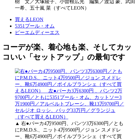
樹 文／大塚綾子、小曽根広光 編集／渡辺 豪、武田
一希、五十嵐 菜（すべてLEON）
買えるLEON
5351プール・オム
ピーエムディーエス
コーデが楽、着心地も楽、そしてカッ
コいい「セットアップ」の最旬です
▲ 右●パーカ4万9500円、パンツ3万6300円／とも
にP.M.D.S.、ニット4万9500円／ジョン スメドレ
ー、靴6万4900円／ボイルブランシェ（すべて買