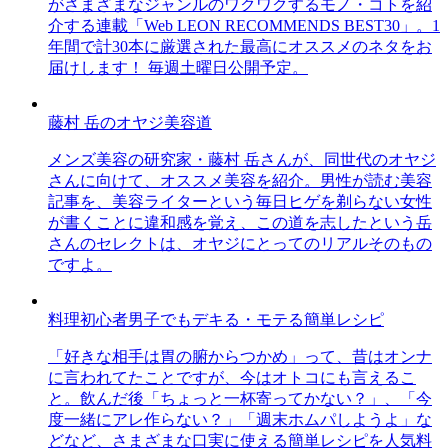
がさまざまなジャンルのワクワクするモノ・コトを紹
介する連載「Web LEON RECOMMENDS BEST30」。1
年間で計30本に厳選された最高にオススメのネタをお
届けします！ 毎週土曜日公開予定。
藤村 岳のオヤジ美容道
メンズ美容の研究家・藤村 岳さんが、同世代のオヤジ
さんに向けて、オススメ美容を紹介。男性が読む美容
記事を、美容ライターという毎日ヒゲを剃らない女性
が書くことに違和感を覚え、この道を志したという岳
さんのセレクトは、オヤジにとってのリアルそのもの
ですよ。
料理初心者男子でもデキる・モテる簡単レシピ
「好きな相手は胃の腑からつかめ」って、昔はオンナ
に言われてたことですが、今はオトコにも言えるこ
と。飲んだ後「ちょっと一杯寄ってかない？」、「今
度一緒にアレ作らない？」「週末ホムパしようよ」な
どなど、さまざまな口実に使える簡単レシピを人気料