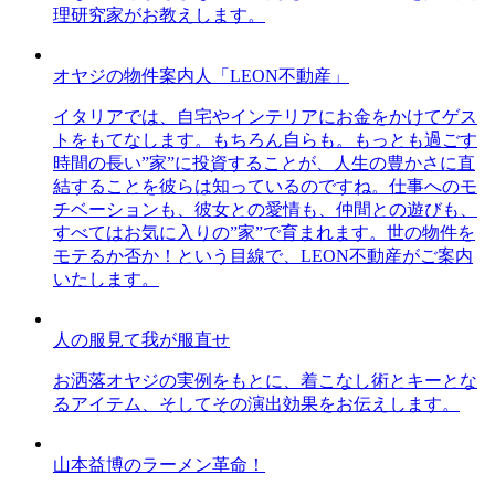
理研究家がお教えします。
オヤジの物件案内人「LEON不動産」
イタリアでは、自宅やインテリアにお金をかけてゲス
トをもてなします。もちろん自らも。もっとも過ごす
時間の長い”家”に投資することが、人生の豊かさに直
結することを彼らは知っているのですね。仕事へのモ
チベーションも、彼女との愛情も、仲間との遊びも、
すべてはお気に入りの”家”で育まれます。世の物件を
モテるか否か！という目線で、LEON不動産がご案内
いたします。
人の服見て我が服直せ
お洒落オヤジの実例をもとに、着こなし術とキーとな
るアイテム、そしてその演出効果をお伝えします。
山本益博のラーメン革命！