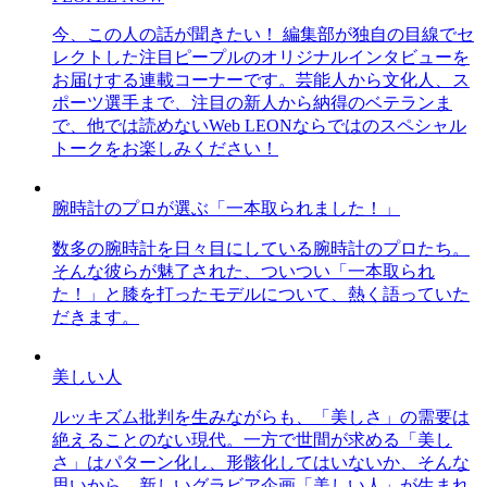
今、この人の話が聞きたい！ 編集部が独自の目線でセ
レクトした注目ピープルのオリジナルインタビューを
お届けする連載コーナーです。芸能人から文化人、ス
ポーツ選手まで、注目の新人から納得のベテランま
で、他では読めないWeb LEONならではのスペシャル
トークをお楽しみください！
腕時計のプロが選ぶ「一本取られました！」
数多の腕時計を日々目にしている腕時計のプロたち。
そんな彼らが魅了された、ついつい「一本取られ
た！」と膝を打ったモデルについて、熱く語っていた
だきます。
美しい人
ルッキズム批判を生みながらも、「美しさ」の需要は
絶えることのない現代。一方で世間が求める「美し
さ」はパターン化し、形骸化してはいないか、そんな
思いから、新しいグラビア企画「美しい人」が生まれ