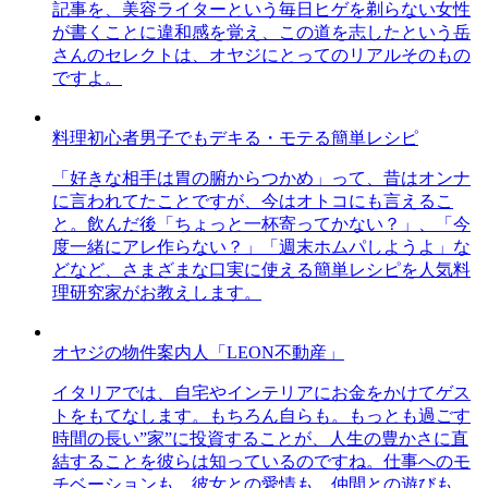
記事を、美容ライターという毎日ヒゲを剃らない女性
が書くことに違和感を覚え、この道を志したという岳
さんのセレクトは、オヤジにとってのリアルそのもの
ですよ。
料理初心者男子でもデキる・モテる簡単レシピ
「好きな相手は胃の腑からつかめ」って、昔はオンナ
に言われてたことですが、今はオトコにも言えるこ
と。飲んだ後「ちょっと一杯寄ってかない？」、「今
度一緒にアレ作らない？」「週末ホムパしようよ」な
どなど、さまざまな口実に使える簡単レシピを人気料
理研究家がお教えします。
オヤジの物件案内人「LEON不動産」
イタリアでは、自宅やインテリアにお金をかけてゲス
トをもてなします。もちろん自らも。もっとも過ごす
時間の長い”家”に投資することが、人生の豊かさに直
結することを彼らは知っているのですね。仕事へのモ
チベーションも、彼女との愛情も、仲間との遊びも、