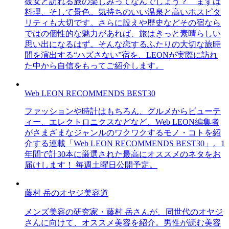
彼女と訪れる旅の楽しみってなんでしょう？ まずは
料理、そして景色。気持ちのいい温泉と高いホスピタ
リティも大切です。さらに設えや歴史などその宿なら
ではの個性的な魅力があれば、旅はきっと素晴らしい
思い出になるはず。そんな恋するふたりの大切な旅時
間を演出する“ハズさない”宿を、LEONが実際に訪れ
た中から自信をもってご紹介します。
Web LEON RECOMMENDS BEST30
ファッションや時計はもちろん、グルメからビューテ
ィー、エレクトロニクスなどなど、Web LEON編集者
がさまざまなジャンルのワクワクするモノ・コトを紹
介する連載「Web LEON RECOMMENDS BEST30」。1
年間で計30本に厳選された最高にオススメのネタをお
届けします！ 毎週土曜日公開予定。
藤村 岳のオヤジ美容道
メンズ美容の研究家・藤村 岳さんが、同世代のオヤジ
さんに向けて、オススメ美容を紹介。男性が読む美容