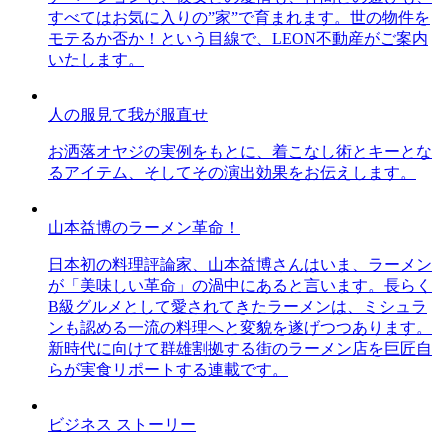
すべてはお気に入りの”家”で育まれます。世の物件を
モテるか否か！という目線で、LEON不動産がご案内
いたします。
人の服見て我が服直せ
お洒落オヤジの実例をもとに、着こなし術とキーとな
るアイテム、そしてその演出効果をお伝えします。
山本益博のラーメン革命！
日本初の料理評論家、山本益博さんはいま、ラーメン
が「美味しい革命」の渦中にあると言います。長らく
B級グルメとして愛されてきたラーメンは、ミシュラ
ンも認める一流の料理へと変貌を遂げつつあります。
新時代に向けて群雄割拠する街のラーメン店を巨匠自
らが実食リポートする連載です。
ビジネス ストーリー