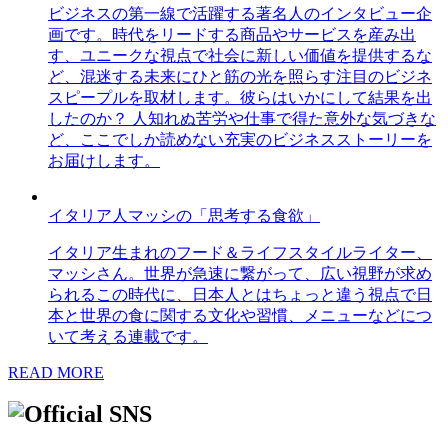
ビジネスの第一線で活躍する著名人のインタビュー企
画です。時代をリードする商品やサービスを産み出
す、ユニークな視点で社会に新しい価値を提供するな
ど、混迷する未来にひと筋の光を照らす注目のビジネ
スピープルを取材します。彼らはいかにして結果を出
したのか？ 人知れぬ苦労や仕事で得た意外な気づきな
ど、ここでしか読めない充実のビジネスストーリーを
お届けします。
イタリア人マッシの「思考する食欲」
イタリア生まれのフード＆ライフスタイルライター、
マッシさん。世界が急速に繋がって、広い視野が求め
られるこの時代に、日本人とはちょっと違う視点で日
本と世界の食に関する文化や習慣、メニューなどにつ
いて考える連載です。
READ MORE