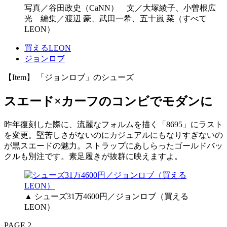
写真／谷田政史（CaNN） 文／大塚綾子、小曽根広
光 編集／渡辺 豪、武田一希、五十嵐 菜（すべて
LEON）
買えるLEON
ジョンロブ
【Item】 「ジョンロブ」のシューズ
スエード×カーフのコンビでモダンに
昨年復刻した際に、流麗なフォルムを描く「8695」にラスト
を変更。堅苦しさがないのにカジュアルにもなりすぎないの
が黒スエードの魅力。ストラップにあしらったゴールドバッ
クルも別注です。素足履きが抜群に映えますよ。
▲ シューズ31万4600円／ジョンロブ（買える
LEON）
PAGE 2