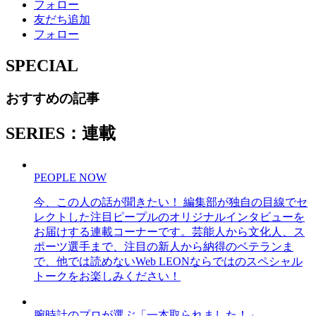
フォロー
友だち追加
フォロー
SPECIAL
おすすめの記事
SERIES：連載
PEOPLE NOW
今、この人の話が聞きたい！ 編集部が独自の目線でセ
レクトした注目ピープルのオリジナルインタビューを
お届けする連載コーナーです。芸能人から文化人、ス
ポーツ選手まで、注目の新人から納得のベテランま
で、他では読めないWeb LEONならではのスペシャル
トークをお楽しみください！
腕時計のプロが選ぶ「一本取られました！」