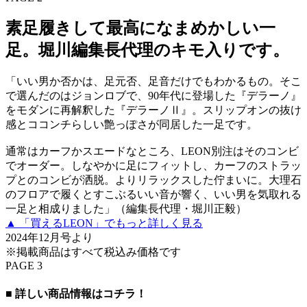
素足履きして最高になまめかしい一
足。堀川編集長代理のキモ入りです。
「いい男か否かは、足元否、足音だけでもわかるもの。そこ
で選んだのはジョンロブで、90年代に登場した『デラーノ』
をモダンに再解釈した『デラーノⅡ』。スリップオンの抜け
感とココンチらしい艶っぽさが同居した一足です。
通常はカーフかスエードなところ、LEON別注はそのコンビ
でオーダー。しなやかに足にフィットし、カーフのストラッ
プとのコンビが洒脱。よりリラックスした佇まいに。大理石
のフロアで履くとすこぶるいい音が響く、いい男を気取れる
一足と相成りました」（編集長代理・堀川正毅）
▲ 「買えるLEON」でもっと詳しく見る
2024年12月号より
※掲載商品はすべて税込み価格です
PAGE 3
■ 詳しい商品情報はコチラ！