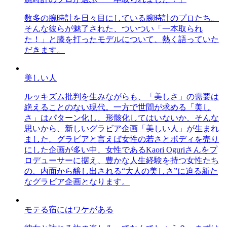
数多の腕時計を日々目にしている腕時計のプロたち。
そんな彼らが魅了された、ついつい「一本取られ
た！」と膝を打ったモデルについて、熱く語っていた
だきます。
美しい人
ルッキズム批判を生みながらも、「美しさ」の需要は
絶えることのない現代。一方で世間が求める「美し
さ」はパターン化し、形骸化してはいないか、そんな
思いから、新しいグラビア企画「美しい人」が生まれ
ました。グラビアと言えば女性の若さとボディを売り
にした企画が多い中、女性であるKaori Oguriさんをプ
ロデューサーに据え、豊かな人生経験を持つ女性たち
の、内面から醸し出される“大人の美しさ”に迫る新た
なグラビア企画となります。
モテる宿にはワケがある