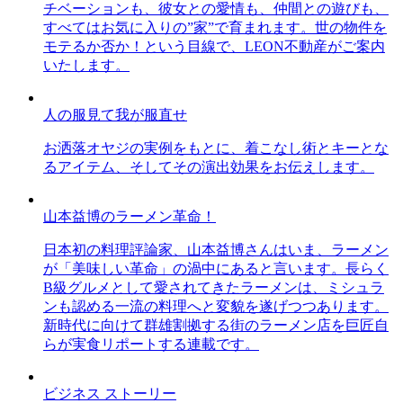
チベーションも、彼女との愛情も、仲間との遊びも、
すべてはお気に入りの”家”で育まれます。世の物件を
モテるか否か！という目線で、LEON不動産がご案内
いたします。
人の服見て我が服直せ
お洒落オヤジの実例をもとに、着こなし術とキーとな
るアイテム、そしてその演出効果をお伝えします。
山本益博のラーメン革命！
日本初の料理評論家、山本益博さんはいま、ラーメン
が「美味しい革命」の渦中にあると言います。長らく
B級グルメとして愛されてきたラーメンは、ミシュラ
ンも認める一流の料理へと変貌を遂げつつあります。
新時代に向けて群雄割拠する街のラーメン店を巨匠自
らが実食リポートする連載です。
ビジネス ストーリー