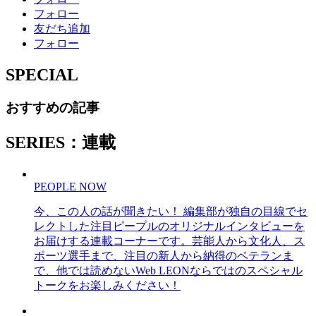
フォロー
友だち追加
フォロー
SPECIAL
おすすめの記事
SERIES：連載
PEOPLE NOW
今、この人の話が聞きたい！ 編集部が独自の目線でセ
レクトした注目ピープルのオリジナルインタビューを
お届けする連載コーナーです。芸能人から文化人、ス
ポーツ選手まで、注目の新人から納得のベテランま
で、他では読めないWeb LEONならではのスペシャル
トークをお楽しみください！