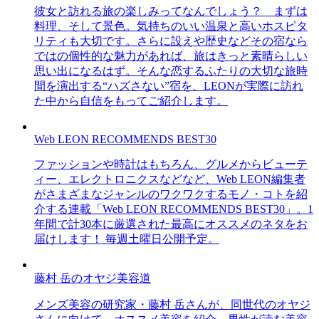
彼女と訪れる旅の楽しみってなんでしょう？ まずは
料理、そして景色。気持ちのいい温泉と高いホスピタ
リティも大切です。さらに設えや歴史などその宿なら
ではの個性的な魅力があれば、旅はきっと素晴らしい
思い出になるはず。そんな恋するふたりの大切な旅時
間を演出する“ハズさない”宿を、LEONが実際に訪れ
た中から自信をもってご紹介します。
Web LEON RECOMMENDS BEST30
ファッションや時計はもちろん、グルメからビューテ
ィー、エレクトロニクスなどなど、Web LEON編集者
がさまざまなジャンルのワクワクするモノ・コトを紹
介する連載「Web LEON RECOMMENDS BEST30」。1
年間で計30本に厳選された最高にオススメのネタをお
届けします！ 毎週土曜日公開予定。
藤村 岳のオヤジ美容道
メンズ美容の研究家・藤村 岳さんが、同世代のオヤジ