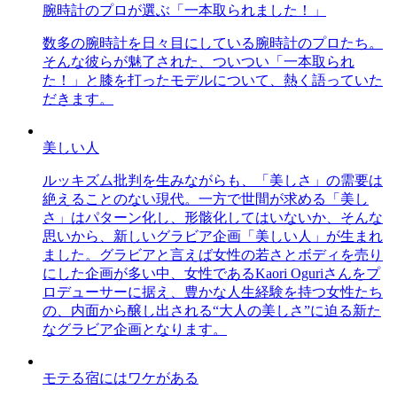
腕時計のプロが選ぶ「一本取られました！」
数多の腕時計を日々目にしている腕時計のプロたち。
そんな彼らが魅了された、ついつい「一本取られ
た！」と膝を打ったモデルについて、熱く語っていた
だきます。
美しい人
ルッキズム批判を生みながらも、「美しさ」の需要は
絶えることのない現代。一方で世間が求める「美し
さ」はパターン化し、形骸化してはいないか、そんな
思いから、新しいグラビア企画「美しい人」が生まれ
ました。グラビアと言えば女性の若さとボディを売り
にした企画が多い中、女性であるKaori Oguriさんをプ
ロデューサーに据え、豊かな人生経験を持つ女性たち
の、内面から醸し出される“大人の美しさ”に迫る新た
なグラビア企画となります。
モテる宿にはワケがある