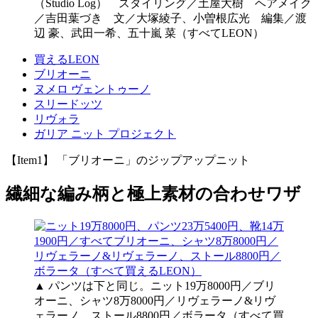
（Studio Log） スタイリング／土屋大樹 ヘアメイク
／吉田葉づき 文／大塚綾子、小曽根広光 編集／渡
辺 豪、武田一希、五十嵐 菜（すべてLEON）
買えるLEON
ブリオーニ
ヌメロ ヴェントゥーノ
スリードッツ
リヴォラ
ガリア ニット プロジェクト
【Item1】 「ブリオーニ」のジップアップニット
繊細な編み柄と極上素材の合わせワザ
▲ パンツは下と同じ。ニット19万8000円／ブリ
オーニ、シャツ8万8000円／リヴェラーノ&リヴ
ェラーノ、ストール8800円／ボラータ（すべて買