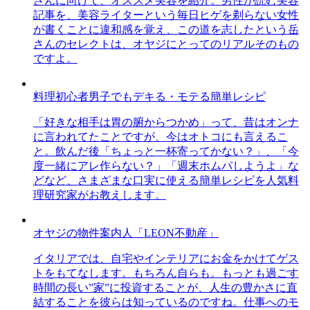
さんに向けて、オススメ美容を紹介。男性が読む美容
記事を、美容ライターという毎日ヒゲを剃らない女性
が書くことに違和感を覚え、この道を志したという岳
さんのセレクトは、オヤジにとってのリアルそのもの
ですよ。
料理初心者男子でもデキる・モテる簡単レシピ
「好きな相手は胃の腑からつかめ」って、昔はオンナ
に言われてたことですが、今はオトコにも言えるこ
と。飲んだ後「ちょっと一杯寄ってかない？」、「今
度一緒にアレ作らない？」「週末ホムパしようよ」な
どなど、さまざまな口実に使える簡単レシピを人気料
理研究家がお教えします。
オヤジの物件案内人「LEON不動産」
イタリアでは、自宅やインテリアにお金をかけてゲス
トをもてなします。もちろん自らも。もっとも過ごす
時間の長い”家”に投資することが、人生の豊かさに直
結することを彼らは知っているのですね。仕事へのモ