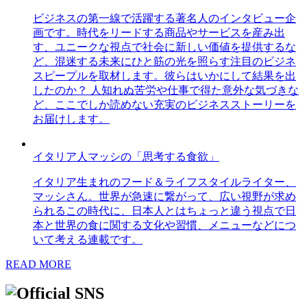
ビジネスの第一線で活躍する著名人のインタビュー企
画です。時代をリードする商品やサービスを産み出
す、ユニークな視点で社会に新しい価値を提供するな
ど、混迷する未来にひと筋の光を照らす注目のビジネ
スピープルを取材します。彼らはいかにして結果を出
したのか？ 人知れぬ苦労や仕事で得た意外な気づきな
ど、ここでしか読めない充実のビジネスストーリーを
お届けします。
イタリア人マッシの「思考する食欲」
イタリア生まれのフード＆ライフスタイルライター、
マッシさん。世界が急速に繋がって、広い視野が求め
られるこの時代に、日本人とはちょっと違う視点で日
本と世界の食に関する文化や習慣、メニューなどにつ
いて考える連載です。
READ MORE