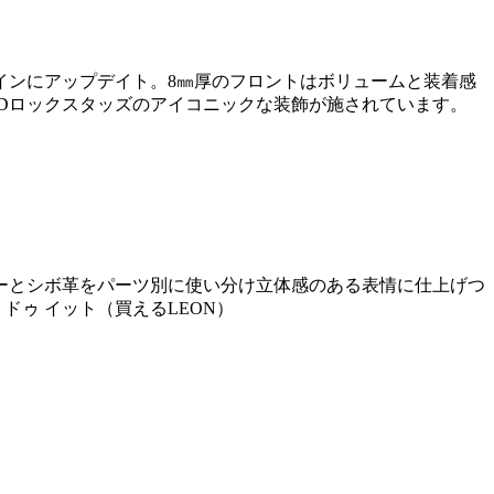
インにアップデイト。8㎜厚のフロントはボリュームと装着感
3Dロックスタッズのアイコニックな装飾が施されています。
ーとシボ革をパーツ別に使い分け立体感のある表情に仕上げつ
ドゥ イット（買えるLEON）