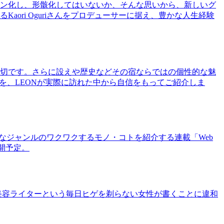
ン化し、形骸化してはいないか、そんな思いから、新しいグ
ri Oguriさんをプロデューサーに据え、豊かな人生経験
切です。さらに設えや歴史などその宿ならではの個性的な魅
を、LEONが実際に訪れた中から自信をもってご紹介しま
まなジャンルのワクワクするモノ・コトを紹介する連載「Web
公開予定。
美容ライターという毎日ヒゲを剃らない女性が書くことに違和