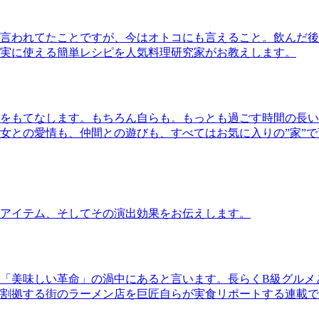
言われてたことですが、今はオトコにも言えること。飲んだ後
実に使える簡単レシピを人気料理研究家がお教えします。
をもてなします。もちろん自らも。もっとも過ごす時間の長い
女との愛情も、仲間との遊びも、すべてはお気に入りの”家”
アイテム、そしてその演出効果をお伝えします。
「美味しい革命」の渦中にあると言います。長らくB級グルメ
割拠する街のラーメン店を巨匠自らが実食リポートする連載で