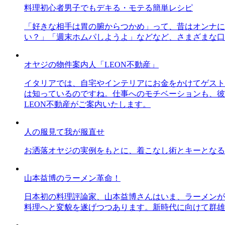
料理初心者男子でもデキる・モテる簡単レシピ
「好きな相手は胃の腑からつかめ」って、昔はオンナに
い？」「週末ホムパしようよ」などなど、さまざまな口
オヤジの物件案内人「LEON不動産」
イタリアでは、自宅やインテリアにお金をかけてゲスト
は知っているのですね。仕事へのモチベーションも、彼
LEON不動産がご案内いたします。
人の服見て我が服直せ
お洒落オヤジの実例をもとに、着こなし術とキーとなる
山本益博のラーメン革命！
日本初の料理評論家、山本益博さんはいま、ラーメンが
料理へと変貌を遂げつつあります。新時代に向けて群雄