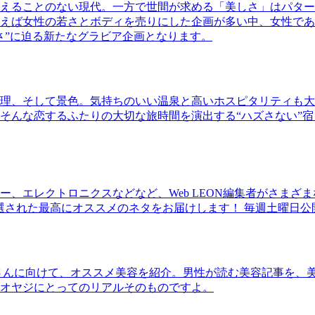
えることのない現代。一方で世間が求める「美しさ」はパター
ば女性の若さとボディを売りにした企画が多い中、女性であるKao
さ”に迫る新たなグラビア企画となります。
理、そして景色。気持ちのいい温泉と高いホスピタリティも大
そんな恋するふたりの大切な旅時間を演出する“ハズさない”宿
、エレクトロニクスなどなど、Web LEON編集者がさまざ
30本に厳選された最高にオススメのネタをお届けします！ 毎週土曜日
さんに向けて、オススメ美容を紹介。男性が読む美容記事を、
オヤジにとってのリアルそのものですよ。