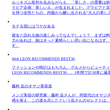
ルッキズム批判を生みながらも、「美しさ」の需要は絶
ラビア企画「美しい人」が生まれました。グラビアと言え
を持つ女性たちの、内面から醸し出される“大人の美し
モテる宿にはワケがある
彼女と訪れる旅の楽しみってなんでしょう？ まずは料
力があれば、旅はきっと素晴らしい思い出になるはず。
す。
Web LEON RECOMMENDS BEST30
ファッションや時計はもちろん、グルメからビューティー
LEON RECOMMENDS BEST30」。1年間で計
藤村 岳のオヤジ美容道
メンズ美容の研究家・藤村 岳さんが、同世代のオヤジ
感を覚え、この道を志したという岳さんのセレクトは、