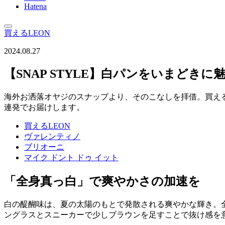
Hatena
買えるLEON
2024.08.27
【SNAP STYLE】白パンをいまどきに
海外お洒落オヤジのスナップより、そのこなしを拝借。買える
連発でお届けします。
買えるLEON
ヴァレンティノ
ブリオーニ
マイク ドント ドゥ イット
「全身真っ白」で爽やかさの加速を
白の醍醐味は、夏の太陽のもとで発散される爽やかな輝き。
ングラスとスニーカーで少しブラウンを足すことで抜け感を