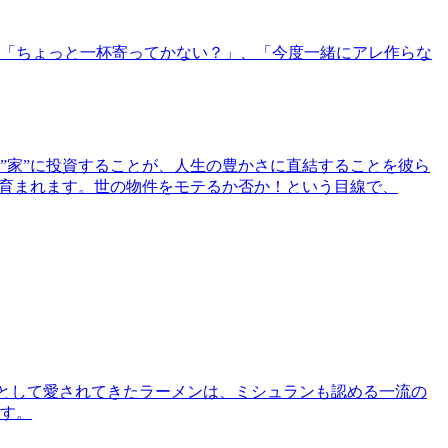
「ちょっと一杯寄ってかない？」、「今度一緒にアレ作らな
”家”に投資することが、人生の豊かさに直結することを彼ら
で育まれます。世の物件をモテるか否か！という目線で、
として愛されてきたラーメンは、ミシュランも認める一流の
す。