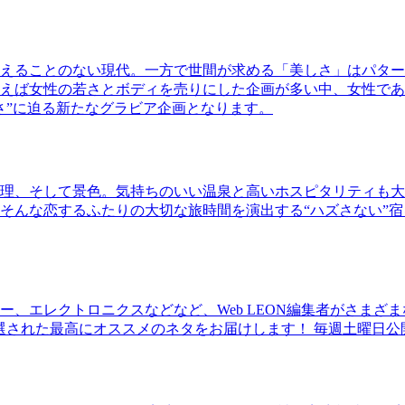
えることのない現代。一方で世間が求める「美しさ」はパター
ば女性の若さとボディを売りにした企画が多い中、女性であるKao
さ”に迫る新たなグラビア企画となります。
理、そして景色。気持ちのいい温泉と高いホスピタリティも大
そんな恋するふたりの大切な旅時間を演出する“ハズさない”宿
、エレクトロニクスなどなど、Web LEON編集者がさまざ
30本に厳選された最高にオススメのネタをお届けします！ 毎週土曜日