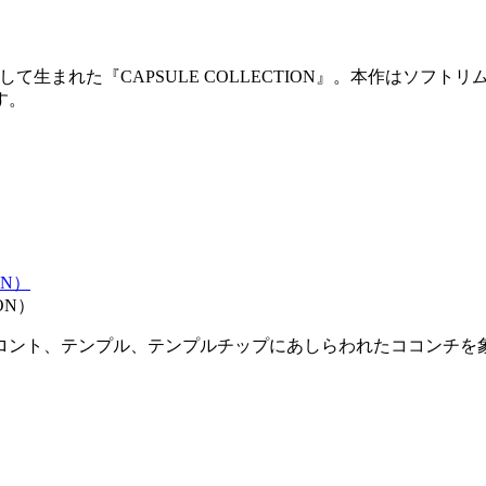
として生まれた『CAPSULE COLLECTION』。本作はソ
す。
ON）
ロント、テンプル、テンプルチップにあしらわれたココンチを
。