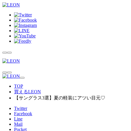
TOP
買えるLEON
【サングラス3選】夏の軽装にアツい目元♡
Twitter
Facebook
Line
Mail
Pocket