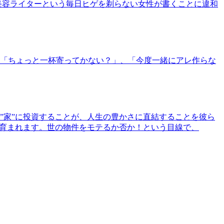
美容ライターという毎日ヒゲを剃らない女性が書くことに違和
「ちょっと一杯寄ってかない？」、「今度一緒にアレ作らな
”家”に投資することが、人生の豊かさに直結することを彼ら
で育まれます。世の物件をモテるか否か！という目線で、