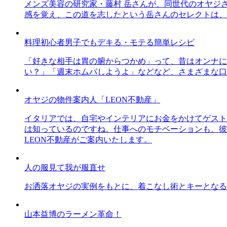
メンズ美容の研究家・藤村 岳さんが、同世代のオヤジ
感を覚え、この道を志したという岳さんのセレクトは、
料理初心者男子でもデキる・モテる簡単レシピ
「好きな相手は胃の腑からつかめ」って、昔はオンナに
い？」「週末ホムパしようよ」などなど、さまざまな口
オヤジの物件案内人「LEON不動産」
イタリアでは、自宅やインテリアにお金をかけてゲスト
は知っているのですね。仕事へのモチベーションも、彼
LEON不動産がご案内いたします。
人の服見て我が服直せ
お洒落オヤジの実例をもとに、着こなし術とキーとなる
山本益博のラーメン革命！