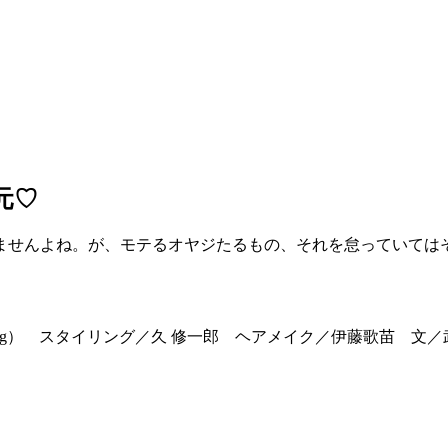
元♡
ませんよね。が、モテるオヤジたるもの、それを怠っていては
 Log） スタイリング／久 修一郎 ヘアメイク／伊藤歌苗 文／