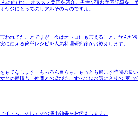
さんに向けて、オススメ美容を紹介。男性が読む美容記事を、
オヤジにとってのリアルそのものですよ。
言われてたことですが、今はオトコにも言えること。飲んだ後
実に使える簡単レシピを人気料理研究家がお教えします。
をもてなします。もちろん自らも。もっとも過ごす時間の長い
女との愛情も、仲間との遊びも、すべてはお気に入りの”家”
アイテム、そしてその演出効果をお伝えします。