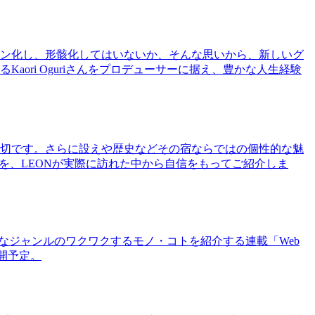
ン化し、形骸化してはいないか、そんな思いから、新しいグ
ri Oguriさんをプロデューサーに据え、豊かな人生経験
切です。さらに設えや歴史などその宿ならではの個性的な魅
を、LEONが実際に訪れた中から自信をもってご紹介しま
まなジャンルのワクワクするモノ・コトを紹介する連載「Web
公開予定。