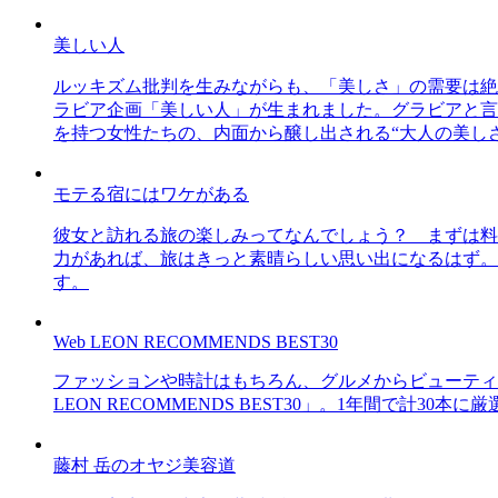
美しい人
ルッキズム批判を生みながらも、「美しさ」の需要は絶
ラビア企画「美しい人」が生まれました。グラビアと言え
を持つ女性たちの、内面から醸し出される“大人の美し
モテる宿にはワケがある
彼女と訪れる旅の楽しみってなんでしょう？ まずは料
力があれば、旅はきっと素晴らしい思い出になるはず。
す。
Web LEON RECOMMENDS BEST30
ファッションや時計はもちろん、グルメからビューティー
LEON RECOMMENDS BEST30」。1年間で計
藤村 岳のオヤジ美容道