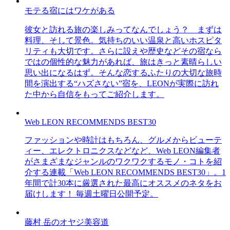
モテる宿にはワケがある
彼女と訪れる旅の楽しみってなんでしょう？ まずは
料理、そして景色。気持ちのいい温泉と高いホスピタ
リティも大切です。さらに設えや歴史などその宿なら
ではの個性的な魅力があれば、旅はきっと素晴らしい
思い出になるはず。そんな恋するふたりの大切な旅時
間を演出する“ハズさない”宿を、LEONが実際に訪れ
た中から自信をもってご紹介します。
Web LEON RECOMMENDS BEST30
ファッションや時計はもちろん、グルメからビューテ
ィー、エレクトロニクスなどなど、Web LEON編集者
がさまざまなジャンルのワクワクするモノ・コトを紹
介する連載「Web LEON RECOMMENDS BEST30」。1
年間で計30本に厳選された最高にオススメのネタをお
届けします！ 毎週土曜日公開予定。
藤村 岳のオヤジ美容道