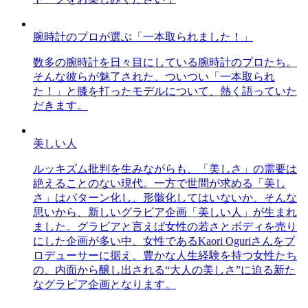
腕時計のプロが選ぶ「一本取られました！」
数多の腕時計を日々目にしている腕時計のプロたち。
そんな彼らが魅了された、ついつい「一本取られ
た！」と膝を打ったモデルについて、熱く語っていた
だきます。
美しい人
ルッキズム批判を生みながらも、「美しさ」の需要は
絶えることのない現代。一方で世間が求める「美し
さ」はパターン化し、形骸化してはいないか、そんな
思いから、新しいグラビア企画「美しい人」が生まれ
ました。グラビアと言えば女性の若さとボディを売り
にした企画が多い中、女性であるKaori Oguriさんをプ
ロデューサーに据え、豊かな人生経験を持つ女性たち
の、内面から醸し出される“大人の美しさ”に迫る新た
なグラビア企画となります。