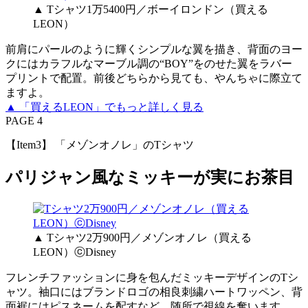
▲ Tシャツ1万5400円／ボーイロンドン（買える
LEON）
前肩にパールのように輝くシンプルな翼を描き、背面のヨー
クにはカラフルなマーブル調の“BOY”をのせた翼をラバー
プリントで配置。前後どちらから見ても、やんちゃに際立て
ますよ。
▲ 「買えるLEON」でもっと詳しく見る
PAGE 4
【Item3】 「メゾンオノレ」のTシャツ
パリジャン風なミッキーが実にお茶目
▲ Tシャツ2万900円／メゾンオノレ（買える
LEON）ⓒDisney
フレンチファッションに身を包んだミッキーデザインのTシ
ャツ。袖口にはブランドロゴの相良刺繍ハートワッペン、背
面裾にはピスネームを配すなど、随所で視線を奪います。