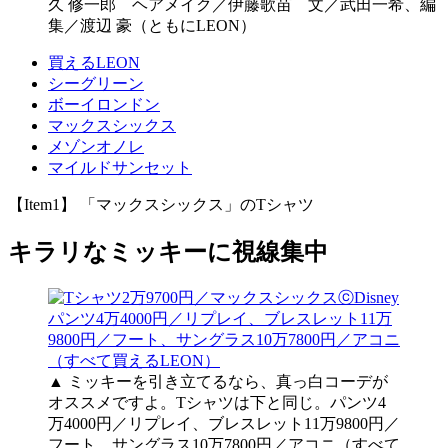
久 修一郎 ヘアメイク／伊藤歌苗 文／武田一希、編
集／渡辺 豪（ともにLEON）
買えるLEON
シーグリーン
ボーイロンドン
マックスシックス
メゾンオノレ
マイルドサンセット
【Item1】 「マックスシックス」のTシャツ
キラリなミッキーに視線集中
▲ ミッキーを引き立てるなら、真っ白コーデが
オススメですよ。Tシャツは下と同じ。パンツ4
万4000円／リプレイ、ブレスレット11万9800円／
フート、サングラス10万7800円／アコニ（すべて