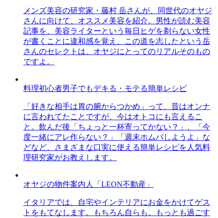
メンズ美容の研究家・藤村 岳さんが、同世代のオヤジ
さんに向けて、オススメ美容を紹介。男性が読む美容
記事を、美容ライターという毎日ヒゲを剃らない女性
が書くことに違和感を覚え、この道を志したという岳
さんのセレクトは、オヤジにとってのリアルそのもの
ですよ。
料理初心者男子でもデキる・モテる簡単レシピ
「好きな相手は胃の腑からつかめ」って、昔はオンナ
に言われてたことですが、今はオトコにも言えるこ
と。飲んだ後「ちょっと一杯寄ってかない？」、「今
度一緒にアレ作らない？」「週末ホムパしようよ」な
どなど、さまざまな口実に使える簡単レシピを人気料
理研究家がお教えします。
オヤジの物件案内人「LEON不動産」
イタリアでは、自宅やインテリアにお金をかけてゲス
トをもてなします。もちろん自らも。もっとも過ごす