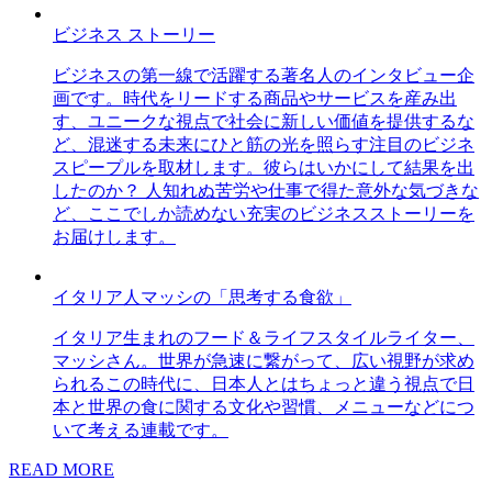
ビジネス ストーリー
ビジネスの第一線で活躍する著名人のインタビュー企
画です。時代をリードする商品やサービスを産み出
す、ユニークな視点で社会に新しい価値を提供するな
ど、混迷する未来にひと筋の光を照らす注目のビジネ
スピープルを取材します。彼らはいかにして結果を出
したのか？ 人知れぬ苦労や仕事で得た意外な気づきな
ど、ここでしか読めない充実のビジネスストーリーを
お届けします。
イタリア人マッシの「思考する食欲」
イタリア生まれのフード＆ライフスタイルライター、
マッシさん。世界が急速に繋がって、広い視野が求め
られるこの時代に、日本人とはちょっと違う視点で日
本と世界の食に関する文化や習慣、メニューなどにつ
いて考える連載です。
READ MORE