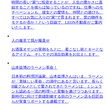
時間の長い”家”に投資することが、人生の豊かさに直
結することを彼らは知っているのですね。仕事へのモ
チベーションも、彼女との愛情も、仲間との遊びも、
すべてはお気に入りの”家”で育まれます。世の物件を
モテるか否か！という目線で、LEON不動産がご案内
いたします。
人の服見て我が服直せ
お洒落オヤジの実例をもとに、着こなし術とキーとな
るアイテム、そしてその演出効果をお伝えします。
山本益博のラーメン革命！
日本初の料理評論家、山本益博さんはいま、ラーメン
が「美味しい革命」の渦中にあると言います。長らく
B級グルメとして愛されてきたラーメンは、ミシュラ
ンも認める一流の料理へと変貌を遂げつつあります。
新時代に向けて群雄割拠する街のラーメン店を巨匠自
らが実食リポートする連載です。