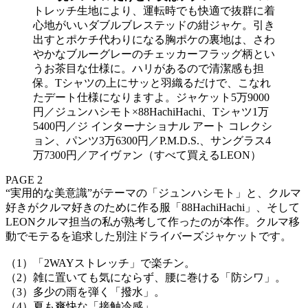
トレッチ生地により、運転時でも快適で抜群に着
心地がいいダブルブレステッドの紺ジャケ。引き
出すとポケチ代わりになる胸ポケの裏地は、さわ
やかなブルーグレーのチェッカーフラッグ柄とい
うお茶目な仕様に。ハリがあるので清潔感も担
保。Tシャツの上にサッと羽織るだけで、こなれ
たデート仕様になりますよ。ジャケット5万9000
円／ジュンハシモト×88HachiHachi、Tシャツ1万
5400円／ジ インターナショナル アート コレクシ
ョン、パンツ3万6300円／P.M.D.S.、サングラス4
万7300円／アイヴァン（すべて買えるLEON）
PAGE 2
“実用的な美意識”がテーマの「ジュンハシモト」と、クルマ
好きがクルマ好きのために作る服「88HachiHachi」、そして
LEONクルマ担当の私が熟考して作ったのが本作。クルマ移
動でモテるを追求した別注ドライバーズジャケットです。
（1）「2WAYストレッチ」で楽チン。
（2）雑に置いても気にならず、腰に巻ける「防シワ」。
（3）多少の雨を弾く「撥水」。
（4）夏も爽快な「接触冷感」。