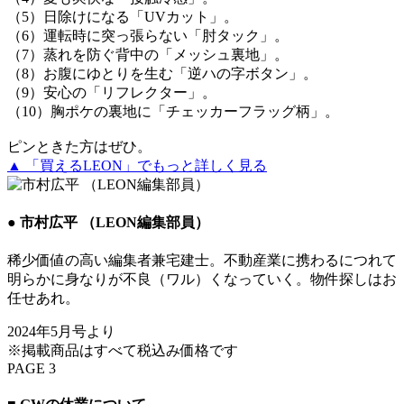
（5）日除けになる「UVカット」。
（6）運転時に突っ張らない「肘タック」。
（7）蒸れを防ぐ背中の「メッシュ裏地」。
（8）お腹にゆとりを生む「逆ハの字ボタン」。
（9）安心の「リフレクター」。
（10）胸ポケの裏地に「チェッカーフラッグ柄」。
ピンときた方はぜひ。
▲ 「買えるLEON」でもっと詳しく見る
● 市村広平 （LEON編集部員）
稀少価値の高い編集者兼宅建士。不動産業に携わるにつれて
明らかに身なりが不良（ワル）くなっていく。物件探しはお
任せあれ。
2024年5月号より
※掲載商品はすべて税込み価格です
PAGE 3