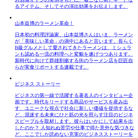
るアイテム、そしてその演出効果をお伝えします。
山本益博のラーメン革命！
日本初の料理評論家、山本益博さんはいま、ラーメン
が「美味しい革命」の渦中にあると言います。長らく
B級グルメとして愛されてきたラーメンは、ミシュラ
ンも認める一流の料理へと変貌を遂げつつあります。
新時代に向けて群雄割拠する街のラーメン店を巨匠自
らが実食リポートする連載です。
ビジネス ストーリー
ビジネスの第一線で活躍する著名人のインタビュー企
画です。時代をリードする商品やサービスを産み出
す、ユニークな視点で社会に新しい価値を提供するな
ど、混迷する未来にひと筋の光を照らす注目のビジネ
スピープルを取材します。彼らはいかにして結果を出
したのか？ 人知れぬ苦労や仕事で得た意外な気づきな
ど、ここでしか読めない充実のビジネスストーリーを