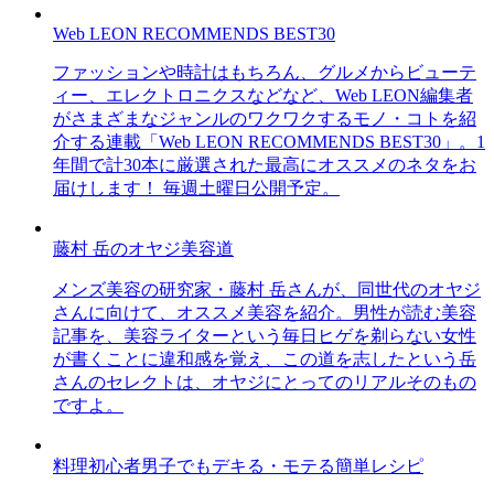
Web LEON RECOMMENDS BEST30
ファッションや時計はもちろん、グルメからビューテ
ィー、エレクトロニクスなどなど、Web LEON編集者
がさまざまなジャンルのワクワクするモノ・コトを紹
介する連載「Web LEON RECOMMENDS BEST30」。1
年間で計30本に厳選された最高にオススメのネタをお
届けします！ 毎週土曜日公開予定。
藤村 岳のオヤジ美容道
メンズ美容の研究家・藤村 岳さんが、同世代のオヤジ
さんに向けて、オススメ美容を紹介。男性が読む美容
記事を、美容ライターという毎日ヒゲを剃らない女性
が書くことに違和感を覚え、この道を志したという岳
さんのセレクトは、オヤジにとってのリアルそのもの
ですよ。
料理初心者男子でもデキる・モテる簡単レシピ