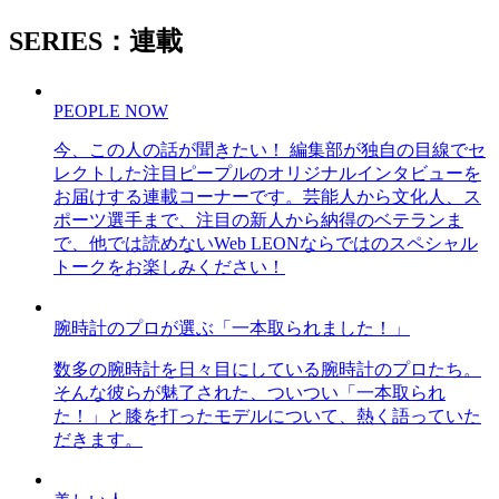
SERIES：連載
PEOPLE NOW
今、この人の話が聞きたい！ 編集部が独自の目線でセ
レクトした注目ピープルのオリジナルインタビューを
お届けする連載コーナーです。芸能人から文化人、ス
ポーツ選手まで、注目の新人から納得のベテランま
で、他では読めないWeb LEONならではのスペシャル
トークをお楽しみください！
腕時計のプロが選ぶ「一本取られました！」
数多の腕時計を日々目にしている腕時計のプロたち。
そんな彼らが魅了された、ついつい「一本取られ
た！」と膝を打ったモデルについて、熱く語っていた
だきます。