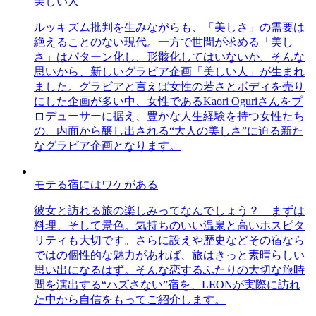
美しい人
ルッキズム批判を生みながらも、「美しさ」の需要は
絶えることのない現代。一方で世間が求める「美し
さ」はパターン化し、形骸化してはいないか、そんな
思いから、新しいグラビア企画「美しい人」が生まれ
ました。グラビアと言えば女性の若さとボディを売り
にした企画が多い中、女性であるKaori Oguriさんをプ
ロデューサーに据え、豊かな人生経験を持つ女性たち
の、内面から醸し出される“大人の美しさ”に迫る新た
なグラビア企画となります。
モテる宿にはワケがある
彼女と訪れる旅の楽しみってなんでしょう？ まずは
料理、そして景色。気持ちのいい温泉と高いホスピタ
リティも大切です。さらに設えや歴史などその宿なら
ではの個性的な魅力があれば、旅はきっと素晴らしい
思い出になるはず。そんな恋するふたりの大切な旅時
間を演出する“ハズさない”宿を、LEONが実際に訪れ
た中から自信をもってご紹介します。