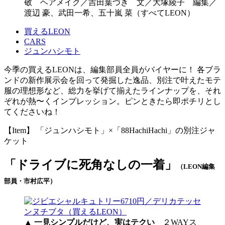
敬 ヘアメイク／吉田葉づき 文／大塚綾子 編集／
渡辺 豪、武田一希、五十嵐 菜（すべてLEON）
買えるLEON
CARS
ジュンハシモト
今季の買えるLEONは、編集部員全員がバイヤーに！ 各ブラ
ンドの新作展示会を回って発掘した逸品、別注で叶えたモテ
服の理想形など、総力を挙げて揃えたラインナップを、それ
ぞれが熱〜くインプレッション。ピンときたら即ポチリとし
てくださいね！
【Item】 「ジュンハシモト」×「88HachiHachi」の別注ジャ
ケット
「ドライブに死角なしの一着」
（LEON編集
部員・市村広平）
▲
一見シンプルだけど、実はテクい
２WAYス