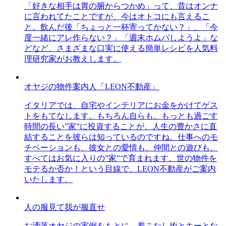
「好きな相手は胃の腑からつかめ」って、昔はオンナ
に言われてたことですが、今はオトコにも言えるこ
と。飲んだ後「ちょっと一杯寄ってかない？」、「今
度一緒にアレ作らない？」「週末ホムパしようよ」な
どなど、さまざまな口実に使える簡単レシピを人気料
理研究家がお教えします。
オヤジの物件案内人「LEON不動産」
イタリアでは、自宅やインテリアにお金をかけてゲス
トをもてなします。もちろん自らも。もっとも過ごす
時間の長い”家”に投資することが、人生の豊かさに直
結することを彼らは知っているのですね。仕事へのモ
チベーションも、彼女との愛情も、仲間との遊びも、
すべてはお気に入りの”家”で育まれます。世の物件を
モテるか否か！という目線で、LEON不動産がご案内
いたします。
人の服見て我が服直せ
お洒落オヤジの実例をもとに、着こなし術とキーとな