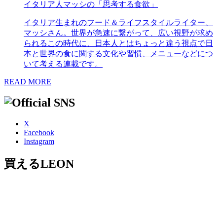
イタリア人マッシの「思考する食欲」
イタリア生まれのフード＆ライフスタイルライター、
マッシさん。世界が急速に繋がって、広い視野が求め
られるこの時代に、日本人とはちょっと違う視点で日
本と世界の食に関する文化や習慣、メニューなどにつ
いて考える連載です。
READ MORE
X
Facebook
Instagram
買えるLEON