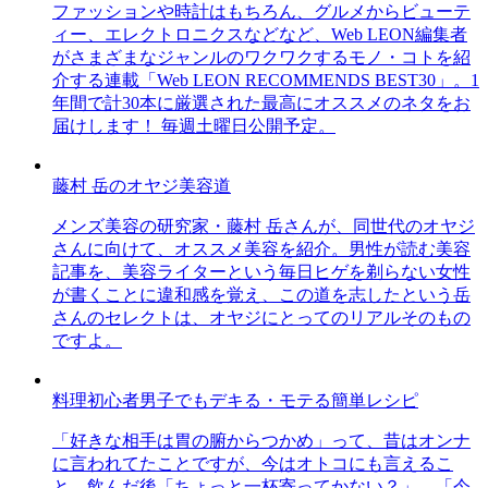
ファッションや時計はもちろん、グルメからビューテ
ィー、エレクトロニクスなどなど、Web LEON編集者
がさまざまなジャンルのワクワクするモノ・コトを紹
介する連載「Web LEON RECOMMENDS BEST30」。1
年間で計30本に厳選された最高にオススメのネタをお
届けします！ 毎週土曜日公開予定。
藤村 岳のオヤジ美容道
メンズ美容の研究家・藤村 岳さんが、同世代のオヤジ
さんに向けて、オススメ美容を紹介。男性が読む美容
記事を、美容ライターという毎日ヒゲを剃らない女性
が書くことに違和感を覚え、この道を志したという岳
さんのセレクトは、オヤジにとってのリアルそのもの
ですよ。
料理初心者男子でもデキる・モテる簡単レシピ
「好きな相手は胃の腑からつかめ」って、昔はオンナ
に言われてたことですが、今はオトコにも言えるこ
と。飲んだ後「ちょっと一杯寄ってかない？」、「今