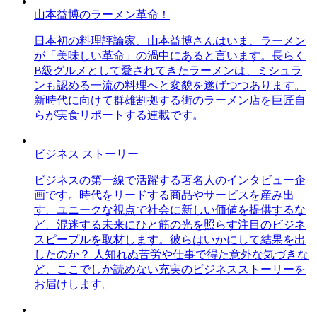
山本益博のラーメン革命！
日本初の料理評論家、山本益博さんはいま、ラーメン
が「美味しい革命」の渦中にあると言います。長らく
B級グルメとして愛されてきたラーメンは、ミシュラ
ンも認める一流の料理へと変貌を遂げつつあります。
新時代に向けて群雄割拠する街のラーメン店を巨匠自
らが実食リポートする連載です。
ビジネス ストーリー
ビジネスの第一線で活躍する著名人のインタビュー企
画です。時代をリードする商品やサービスを産み出
す、ユニークな視点で社会に新しい価値を提供するな
ど、混迷する未来にひと筋の光を照らす注目のビジネ
スピープルを取材します。彼らはいかにして結果を出
したのか？ 人知れぬ苦労や仕事で得た意外な気づきな
ど、ここでしか読めない充実のビジネスストーリーを
お届けします。