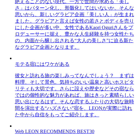
絶えることのない現代。一方で世間が求める「美し
さ」はパターン化し、形骸化してはいないか、そんな
思いから、新しいグラビア企画「美しい人」が生まれ
ました。グラビアと言えば女性の若さとボディを売り
にした企画が多い中、女性であるKaori Oguriさんをプ
ロデューサーに据え、豊かな人生経験を持つ女性たち
の、内面から醸し出される“大人の美しさ”に迫る新た
なグラビア企画となります。
モテる宿にはワケがある
彼女と訪れる旅の楽しみってなんでしょう？ まずは
料理、そして景色。気持ちのいい温泉と高いホスピタ
リティも大切です。さらに設えや歴史などその宿なら
ではの個性的な魅力があれば、旅はきっと素晴らしい
思い出になるはず。そんな恋するふたりの大切な旅時
間を演出する“ハズさない”宿を、LEONが実際に訪れ
た中から自信をもってご紹介します。
Web LEON RECOMMENDS BEST30