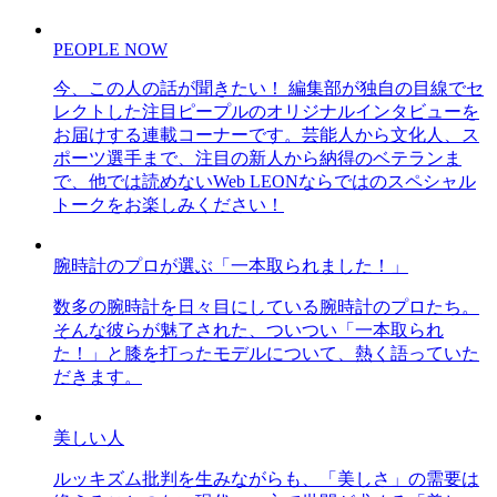
PEOPLE NOW
今、この人の話が聞きたい！ 編集部が独自の目線でセ
レクトした注目ピープルのオリジナルインタビューを
お届けする連載コーナーです。芸能人から文化人、ス
ポーツ選手まで、注目の新人から納得のベテランま
で、他では読めないWeb LEONならではのスペシャル
トークをお楽しみください！
腕時計のプロが選ぶ「一本取られました！」
数多の腕時計を日々目にしている腕時計のプロたち。
そんな彼らが魅了された、ついつい「一本取られ
た！」と膝を打ったモデルについて、熱く語っていた
だきます。
美しい人
ルッキズム批判を生みながらも、「美しさ」の需要は