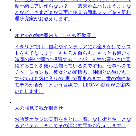
度一緒にアレ作らない？」「週末ホムパしようよ」な
どなど、さまざまな口実に使える簡単レシピを人気料
理研究家がお教えします。
オヤジの物件案内人「LEON不動産」
イタリアでは、自宅やインテリアにお金をかけてゲス
トをもてなします。もちろん自らも。もっとも過ごす
時間の長い”家”に投資することが、人生の豊かさに直
結することを彼らは知っているのですね。仕事へのモ
チベーションも、彼女との愛情も、仲間との遊びも、
すべてはお気に入りの”家”で育まれます。世の物件を
モテるか否か！という目線で、LEON不動産がご案内
いたします。
人の服見て我が服直せ
お洒落オヤジの実例をもとに、着こなし術とキーとな
るアイテム、そしてその演出効果をお伝えします。