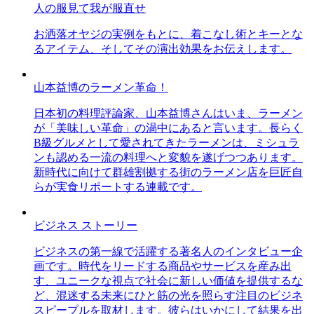
人の服見て我が服直せ
お洒落オヤジの実例をもとに、着こなし術とキーとな
るアイテム、そしてその演出効果をお伝えします。
山本益博のラーメン革命！
日本初の料理評論家、山本益博さんはいま、ラーメン
が「美味しい革命」の渦中にあると言います。長らく
B級グルメとして愛されてきたラーメンは、ミシュラ
ンも認める一流の料理へと変貌を遂げつつあります。
新時代に向けて群雄割拠する街のラーメン店を巨匠自
らが実食リポートする連載です。
ビジネス ストーリー
ビジネスの第一線で活躍する著名人のインタビュー企
画です。時代をリードする商品やサービスを産み出
す、ユニークな視点で社会に新しい価値を提供するな
ど、混迷する未来にひと筋の光を照らす注目のビジネ
スピープルを取材します。彼らはいかにして結果を出