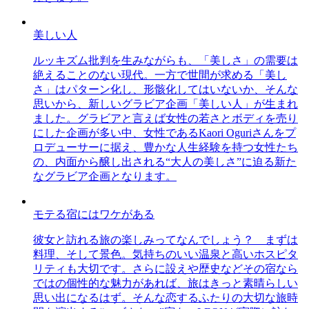
美しい人
ルッキズム批判を生みながらも、「美しさ」の需要は
絶えることのない現代。一方で世間が求める「美し
さ」はパターン化し、形骸化してはいないか、そんな
思いから、新しいグラビア企画「美しい人」が生まれ
ました。グラビアと言えば女性の若さとボディを売り
にした企画が多い中、女性であるKaori Oguriさんをプ
ロデューサーに据え、豊かな人生経験を持つ女性たち
の、内面から醸し出される“大人の美しさ”に迫る新た
なグラビア企画となります。
モテる宿にはワケがある
彼女と訪れる旅の楽しみってなんでしょう？ まずは
料理、そして景色。気持ちのいい温泉と高いホスピタ
リティも大切です。さらに設えや歴史などその宿なら
ではの個性的な魅力があれば、旅はきっと素晴らしい
思い出になるはず。そんな恋するふたりの大切な旅時