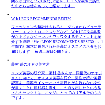
間を演出する“ハズさない”宿を、LEONが実際に訪れ
た中から自信をもってご紹介します。
Web LEON RECOMMENDS BEST30
ファッションや時計はもちろん、グルメからビューテ
ィー、エレクトロニクスなどなど、Web LEON編集者
がさまざまなジャンルのワクワクするモノ・コトを紹
介する連載「Web LEON RECOMMENDS BEST30」。1
年間で計30本に厳選された最高にオススメのネタをお
届けします！ 毎週土曜日公開予定。
藤村 岳のオヤジ美容道
メンズ美容の研究家・藤村 岳さんが、同世代のオヤジ
さんに向けて、オススメ美容を紹介。男性が読む美容
記事を、美容ライターという毎日ヒゲを剃らない女性
が書くことに違和感を覚え、この道を志したという岳
さんのセレクトは、オヤジにとってのリアルそのもの
ですよ。