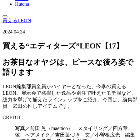
Hatena
買えるLEON
2024.04.24
買える“エディターズ”LEON【17】
お茶目なオヤジは、ピースな後ろ姿で
語ります
LEON編集部員全員がバイヤーとなった、今季の買える
LEON。展示会で発掘した逸品や別注で叶えたモテ服など、
総力を挙げて揃えたラインナップをご紹介。今回は、編集部
員・武田の推しアイテムです。
CREDIT :
写真／前田 晃（maettico） スタイリング／四方章
敬 ヘアメイク／吉田葉づき 文／小曽根広光 編集