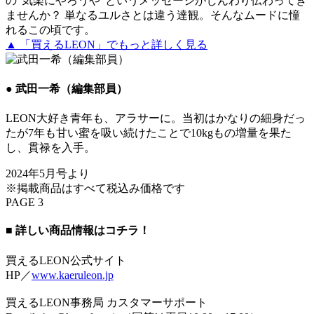
の“気楽にやろうや”というメッセージがじんわり伝わってき
ませんか？ 単なるユルさとは違う達観。そんなムードに憧
れるこの頃です。
▲ 「買えるLEON」でもっと詳しく見る
● 武田一希（編集部員）
LEON大好き青年も、アラサーに。当初はかなりの細身だっ
たが7年も甘い蜜を吸い続けたことで10kgもの増量を果た
し、貫禄を入手。
2024年5月号より
※掲載商品はすべて税込み価格です
PAGE 3
■ 詳しい商品情報はコチラ！
買えるLEON公式サイト
HP／
www.kaeruleon.jp
買えるLEON事務局 カスタマーサポート