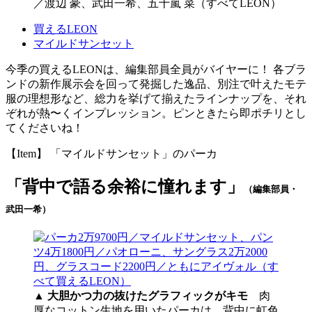
／渡辺 豪、武田一希、五十嵐 菜（すべてLEON）
買えるLEON
マイルドサンセット
今季の買えるLEONは、編集部員全員がバイヤーに！ 各ブラ
ンドの新作展示会を回って発掘した逸品、別注で叶えたモテ
服の理想形など、総力を挙げて揃えたラインナップを、それ
ぞれが熱〜くインプレッション。ピンときたら即ポチリとし
てくださいね！
【Item】 「マイルドサンセット」のパーカ
「背中で語る余裕に憧れます」
（編集部員・
武田一希）
▲
大胆かつ力の抜けたグラフィックがキモ
肉
厚なコットン生地を用いたパーカは、背中に虹色