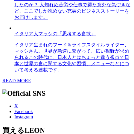
したのか？ 人知れぬ苦労や仕事で得た意外な気づきな
ど、ここでしか読めない充実のビジネスストーリーを
お届けします。
イタリア人マッシの「思考する食欲」
イタリア生まれのフード＆ライフスタイルライター、
マッシさん。世界が急速に繋がって、広い視野が求め
られるこの時代に、日本人とはちょっと違う視点で日
本と世界の食に関する文化や習慣、メニューなどにつ
いて考える連載です。
READ MORE
X
Facebook
Instagram
買えるLEON