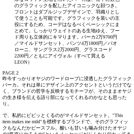
のグラフィックを配したアイコニックな顔つき。
フロントはダブルジップデザインで、羽織りとし
て使うことも可能です。グラフィックを装いの主
役にするため、コーデはなるべくベーシックにま
とめて。しっかりウェイトのある生地ゆえ、フー
ド周りも立体的にキマります。パーカ2万9700円
／マイルドサンセット、パンツ4万1800円／パオ
ローニ、サングラス2万2000円、グラスコード
2200円／ともにアイヴォル（すべて買える
LEON）
PAGE 2
昨今すっかりオヤジのワードローブに浸透したグラフィック
パーカ。それは単にデザイン上のアクセントというだけでな
く、ブランドの哲学を反映するモチーフが、そのままオヤジ
の生き様を伝える語り部になってくれるのかなとも思った
り。
で、私的にビビッとくるのがマイルドサンセット。"This
item makes me mild"を標榜するブランドで、そのグラフィッ
クもなんだかピースフル。酸いも甘いも噛み分けたオヤジ