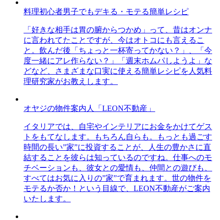
料理初心者男子でもデキる・モテる簡単レシピ
「好きな相手は胃の腑からつかめ」って、昔はオンナ
に言われてたことですが、今はオトコにも言えるこ
と。飲んだ後「ちょっと一杯寄ってかない？」、「今
度一緒にアレ作らない？」「週末ホムパしようよ」な
どなど、さまざまな口実に使える簡単レシピを人気料
理研究家がお教えします。
オヤジの物件案内人「LEON不動産」
イタリアでは、自宅やインテリアにお金をかけてゲス
トをもてなします。もちろん自らも。もっとも過ごす
時間の長い”家”に投資することが、人生の豊かさに直
結することを彼らは知っているのですね。仕事へのモ
チベーションも、彼女との愛情も、仲間との遊びも、
すべてはお気に入りの”家”で育まれます。世の物件を
モテるか否か！という目線で、LEON不動産がご案内
いたします。