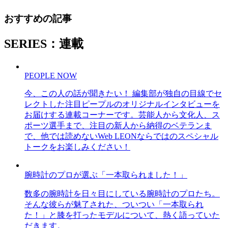
おすすめの記事
SERIES：連載
PEOPLE NOW
今、この人の話が聞きたい！ 編集部が独自の目線でセ
レクトした注目ピープルのオリジナルインタビューを
お届けする連載コーナーです。芸能人から文化人、ス
ポーツ選手まで、注目の新人から納得のベテランま
で、他では読めないWeb LEONならではのスペシャル
トークをお楽しみください！
腕時計のプロが選ぶ「一本取られました！」
数多の腕時計を日々目にしている腕時計のプロたち。
そんな彼らが魅了された、ついつい「一本取られ
た！」と膝を打ったモデルについて、熱く語っていた
だきます。