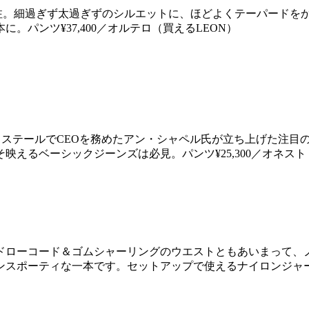
注。細過ぎず太過ぎずのシルエットに、ほどよくテーパードをか
パンツ¥37,400／オルテロ（買えるLEON）
ルメステールでCEOを務めたアン・シャペル氏が立ち上げた注
えるベーシックジーンズは必見。パンツ¥25,300／オネスト
ドローコード＆ゴムシャーリングのウエストともあいまって、
スポーティな一本です。セットアップで使えるナイロンジャージー