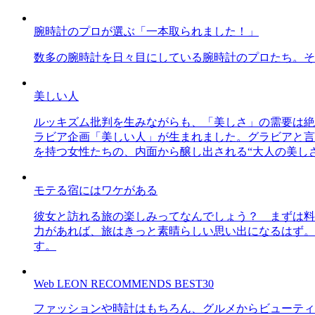
腕時計のプロが選ぶ「一本取られました！」
数多の腕時計を日々目にしている腕時計のプロたち。そ
美しい人
ルッキズム批判を生みながらも、「美しさ」の需要は絶
ラビア企画「美しい人」が生まれました。グラビアと言え
を持つ女性たちの、内面から醸し出される“大人の美し
モテる宿にはワケがある
彼女と訪れる旅の楽しみってなんでしょう？ まずは料
力があれば、旅はきっと素晴らしい思い出になるはず。
す。
Web LEON RECOMMENDS BEST30
ファッションや時計はもちろん、グルメからビューティー