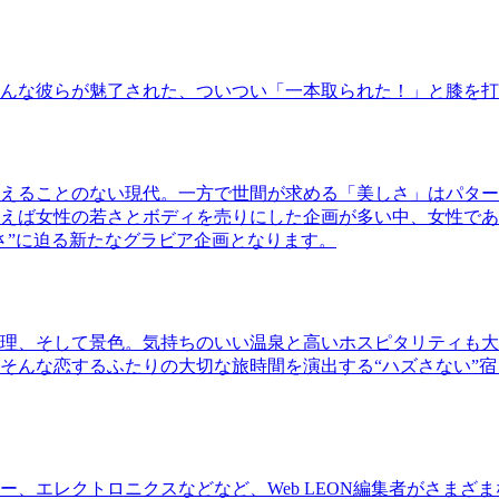
んな彼らが魅了された、ついつい「一本取られた！」と膝を打
えることのない現代。一方で世間が求める「美しさ」はパター
ば女性の若さとボディを売りにした企画が多い中、女性であるKao
さ”に迫る新たなグラビア企画となります。
理、そして景色。気持ちのいい温泉と高いホスピタリティも大
そんな恋するふたりの大切な旅時間を演出する“ハズさない”宿
、エレクトロニクスなどなど、Web LEON編集者がさまざ