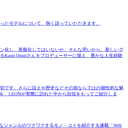
ったモデルについて、熱く語っていただきます。
ン化し、形骸化してはいないか、そんな思いから、新しいグ
ri Oguriさんをプロデューサーに据え、豊かな人生経験
切です。さらに設えや歴史などその宿ならではの個性的な魅
を、LEONが実際に訪れた中から自信をもってご紹介しま
まなジャンルのワクワクするモノ・コトを紹介する連載「Web