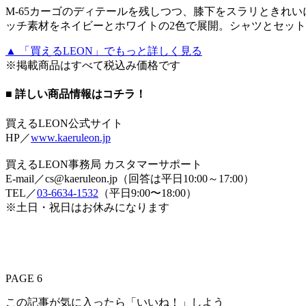
M-65カーゴのディテールを残しつつ、膝下をスラリときれい
ッチ素材をネイビーとホワイトの2色で展開。シャツとセットアッ
▲ 「買えるLEON」でもっと詳しく見る
※掲載商品はすべて税込み価格です
■ 詳しい商品情報はコチラ！
買えるLEON公式サイト
HP／
www.kaeruleon.jp
買えるLEON事務局 カスタマーサポート
E-mail／cs@kaeruleon.jp（回答は平日10:00～17:00）
TEL／
03-6634-1532
（平日9:00〜18:00）
※土日・祝日はお休みになります
PAGE 6
この記事が気に入ったら「いいね！」しよう