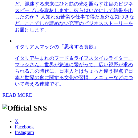
ど、混迷する未来にひと筋の光を照らす注目のビジネ
スピープルを取材します。彼らはいかにして結果を出
したのか？ 人知れぬ苦労や仕事で得た意外な気づきな
ど、ここでしか読めない充実のビジネスストーリーを
お届けします。
イタリア人マッシの「思考する食欲」
イタリア生まれのフード＆ライフスタイルライター、
マッシさん。世界が急速に繋がって、広い視野が求め
られるこの時代に、日本人とはちょっと違う視点で日
本と世界の食に関する文化や習慣、メニューなどにつ
いて考える連載です。
READ MORE
X
Facebook
Instagram