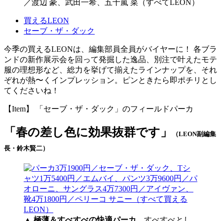
／渡辺 豪、武田一希、五十嵐 菜（すべてLEON）
買えるLEON
セーブ・ザ・ダック
今季の買えるLEONは、編集部員全員がバイヤーに！ 各ブラ
ンドの新作展示会を回って発掘した逸品、別注で叶えたモテ
服の理想形など、総力を挙げて揃えたラインナップを、それ
ぞれが熱〜くインプレッション。ピンときたら即ポチリとし
てくださいね！
【Item】 「セーブ・ザ・ダック」のフィールドパーカ
「春の差し色に効果抜群です」
（LEON副編集
長・鈴木賢二）
▲
極薄＆すべすべの快適パーカ
すべすべとし