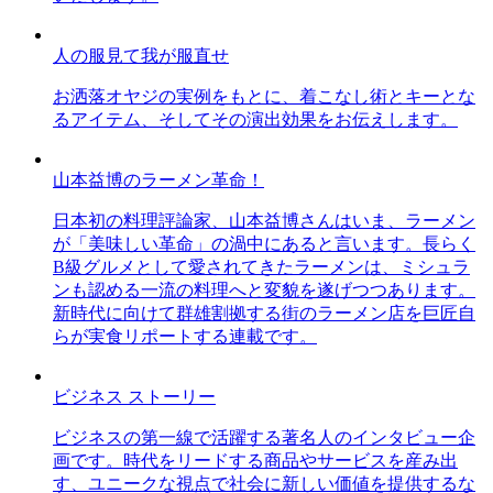
人の服見て我が服直せ
お洒落オヤジの実例をもとに、着こなし術とキーとな
るアイテム、そしてその演出効果をお伝えします。
山本益博のラーメン革命！
日本初の料理評論家、山本益博さんはいま、ラーメン
が「美味しい革命」の渦中にあると言います。長らく
B級グルメとして愛されてきたラーメンは、ミシュラ
ンも認める一流の料理へと変貌を遂げつつあります。
新時代に向けて群雄割拠する街のラーメン店を巨匠自
らが実食リポートする連載です。
ビジネス ストーリー
ビジネスの第一線で活躍する著名人のインタビュー企
画です。時代をリードする商品やサービスを産み出
す、ユニークな視点で社会に新しい価値を提供するな