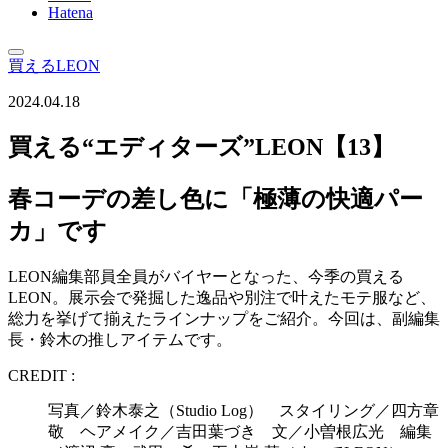
Hatena
買えるLEON
2024.04.18
買える“エディターズ”LEON【13】
春コーデの差し色に「極薄の快適パー
カ」です
LEON編集部員全員がバイヤーとなった、今季の買える
LEON。展示会で発掘した逸品や別注で叶えたモテ服など、
総力を挙げて揃えたラインナップをご紹介。今回は、副編集
長・鈴木の推しアイテムです。
CREDIT :
写真／鈴木泰之（Studio Log） スタイリング／四方章
敬 ヘアメイク／吉田葉づき 文／小曽根広光 編集