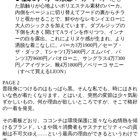
た肌触りが心地よいポリエステル素材のパーカ。
内側をベージュに切り替えてフードの裏からチラ
リと覗かせることで、鮮やかなレモンイエローに
大人のシックさを加えています。ダブルジップの
下側を大きく開けてAラインを作りつつ、インナ
ーの白を露出。これによりヌケ感が生まれ、より
洒脱な着こなしに。パーカ3万1900円／セーブ・
ザ・ダック、Tシャツ1万5400円／エムバイ、パ
ンツ3万9600円／パオローニ、サングラス4万7300
円／アイヴァン、靴4万1800円／ペリーコ サニー
（すべて買えるLEON）
PAGE 2
普段身につけるのはもっぱら黒。そんな私でも、時にはきれ
いな色が着たくなります。とはいえ、突然の変節は少々気恥
ずかしいもの。何か理由が欲しいところですが、そこで格好
の一着を発見。
その看板どおり、ココンチは環境保護に並々ならぬ情熱を傾
けるブランド。いまや我々消費者もサステナビリティへの貢
献は不可欠ゆえ……という最高の理由ができるというわけで