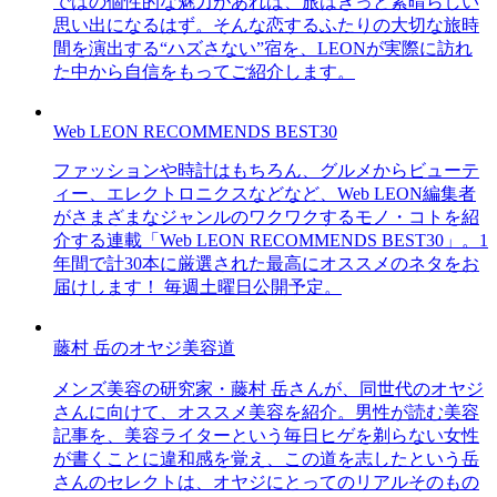
ではの個性的な魅力があれば、旅はきっと素晴らしい
思い出になるはず。そんな恋するふたりの大切な旅時
間を演出する“ハズさない”宿を、LEONが実際に訪れ
た中から自信をもってご紹介します。
Web LEON RECOMMENDS BEST30
ファッションや時計はもちろん、グルメからビューテ
ィー、エレクトロニクスなどなど、Web LEON編集者
がさまざまなジャンルのワクワクするモノ・コトを紹
介する連載「Web LEON RECOMMENDS BEST30」。1
年間で計30本に厳選された最高にオススメのネタをお
届けします！ 毎週土曜日公開予定。
藤村 岳のオヤジ美容道
メンズ美容の研究家・藤村 岳さんが、同世代のオヤジ
さんに向けて、オススメ美容を紹介。男性が読む美容
記事を、美容ライターという毎日ヒゲを剃らない女性
が書くことに違和感を覚え、この道を志したという岳
さんのセレクトは、オヤジにとってのリアルそのもの