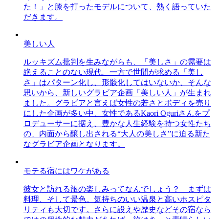
た！」と膝を打ったモデルについて、熱く語っていた
だきます。
美しい人
ルッキズム批判を生みながらも、「美しさ」の需要は
絶えることのない現代。一方で世間が求める「美し
さ」はパターン化し、形骸化してはいないか、そんな
思いから、新しいグラビア企画「美しい人」が生まれ
ました。グラビアと言えば女性の若さとボディを売り
にした企画が多い中、女性であるKaori Oguriさんをプ
ロデューサーに据え、豊かな人生経験を持つ女性たち
の、内面から醸し出される“大人の美しさ”に迫る新た
なグラビア企画となります。
モテる宿にはワケがある
彼女と訪れる旅の楽しみってなんでしょう？ まずは
料理、そして景色。気持ちのいい温泉と高いホスピタ
リティも大切です。さらに設えや歴史などその宿なら