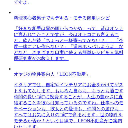
ですよ。
料理初心者男子でもデキる・モテる簡単レシピ
「好きな相手は胃の腑からつかめ」って、昔はオンナ
に言われてたことですが、今はオトコにも言えるこ
と。飲んだ後「ちょっと一杯寄ってかない？」、「今
度一緒にアレ作らない？」「週末ホムパしようよ」な
どなど、さまざまな口実に使える簡単レシピを人気料
理研究家がお教えします。
オヤジの物件案内人「LEON不動産」
イタリアでは、自宅やインテリアにお金をかけてゲス
トをもてなします。もちろん自らも。もっとも過ごす
時間の長い”家”に投資することが、人生の豊かさに直
結することを彼らは知っているのですね。仕事へのモ
チベーションも、彼女との愛情も、仲間との遊びも、
すべてはお気に入りの”家”で育まれます。世の物件を
モテるか否か！という目線で、LEON不動産がご案内
いたします。