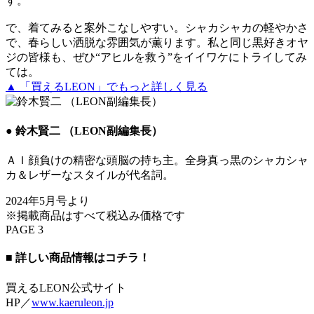
す。
で、着てみると案外こなしやすい。シャカシャカの軽やかさ
で、春らしい洒脱な雰囲気が薫ります。私と同じ黒好きオヤ
ジの皆様も、ぜひ“アヒルを救う”をイイワケにトライしてみ
ては。
▲ 「買えるLEON」でもっと詳しく見る
● 鈴木賢二 （LEON副編集長）
ＡＩ顔負けの精密な頭脳の持ち主。全身真っ黒のシャカシャ
カ＆レザーなスタイルが代名詞。
2024年5月号より
※掲載商品はすべて税込み価格です
PAGE 3
■ 詳しい商品情報はコチラ！
買えるLEON公式サイト
HP／
www.kaeruleon.jp