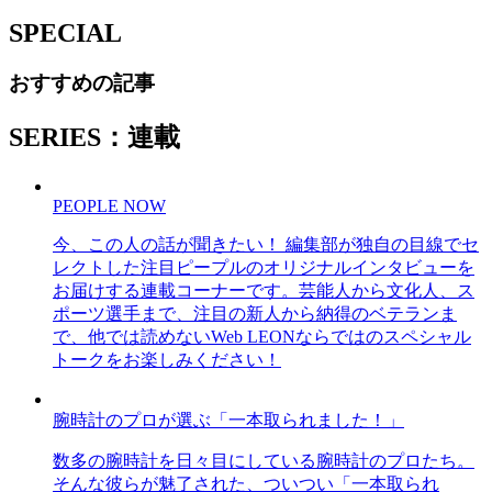
SPECIAL
おすすめの記事
SERIES：連載
PEOPLE NOW
今、この人の話が聞きたい！ 編集部が独自の目線でセ
レクトした注目ピープルのオリジナルインタビューを
お届けする連載コーナーです。芸能人から文化人、ス
ポーツ選手まで、注目の新人から納得のベテランま
で、他では読めないWeb LEONならではのスペシャル
トークをお楽しみください！
腕時計のプロが選ぶ「一本取られました！」
数多の腕時計を日々目にしている腕時計のプロたち。
そんな彼らが魅了された、ついつい「一本取られ