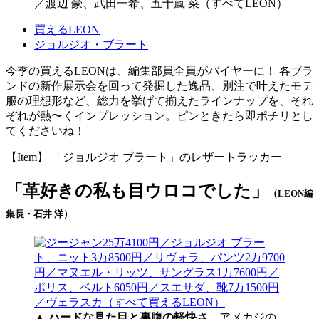
／渡辺 豪、武田一希、五十嵐 菜（すべてLEON）
買えるLEON
ジョルジオ・ブラート
今季の買えるLEONは、編集部員全員がバイヤーに！ 各ブラ
ンドの新作展示会を回って発掘した逸品、別注で叶えたモテ
服の理想形など、総力を挙げて揃えたラインナップを、それ
ぞれが熱〜くインプレッション。ピンときたら即ポチリとし
てくださいね！
【Item】 「ジョルジオ ブラート」のレザートラッカー
「革好きの私も目ウロコでした」
（LEON編
集長・石井 洋）
▲
ハードな見た目と裏腹の軽快さ
アメカジの