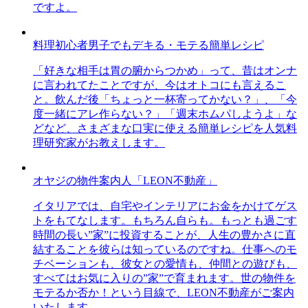
ですよ。
料理初心者男子でもデキる・モテる簡単レシピ
「好きな相手は胃の腑からつかめ」って、昔はオンナ
に言われてたことですが、今はオトコにも言えるこ
と。飲んだ後「ちょっと一杯寄ってかない？」、「今
度一緒にアレ作らない？」「週末ホムパしようよ」な
どなど、さまざまな口実に使える簡単レシピを人気料
理研究家がお教えします。
オヤジの物件案内人「LEON不動産」
イタリアでは、自宅やインテリアにお金をかけてゲス
トをもてなします。もちろん自らも。もっとも過ごす
時間の長い”家”に投資することが、人生の豊かさに直
結することを彼らは知っているのですね。仕事へのモ
チベーションも、彼女との愛情も、仲間との遊びも、
すべてはお気に入りの”家”で育まれます。世の物件を
モテるか否か！という目線で、LEON不動産がご案内
いたします。