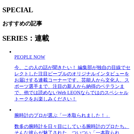
SPECIAL
おすすめの記事
SERIES：連載
PEOPLE NOW
今、この人の話が聞きたい！ 編集部が独自の目線でセ
レクトした注目ピープルのオリジナルインタビューを
お届けする連載コーナーです。芸能人から文化人、ス
ポーツ選手まで、注目の新人から納得のベテランま
で、他では読めないWeb LEONならではのスペシャル
トークをお楽しみください！
腕時計のプロが選ぶ「一本取られました！」
数多の腕時計を日々目にしている腕時計のプロたち。
そんな彼らが魅了された、ついつい「一本取られ