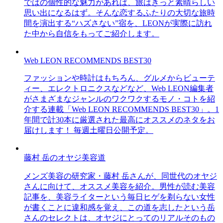
ではの個性的な魅力があれば、旅はきっと素晴らしい
思い出になるはず。そんな恋するふたりの大切な旅時
間を演出する“ハズさない”宿を、LEONが実際に訪れ
た中から自信をもってご紹介します。
Web LEON RECOMMENDS BEST30
ファッションや時計はもちろん、グルメからビューテ
ィー、エレクトロニクスなどなど、Web LEON編集者
がさまざまなジャンルのワクワクするモノ・コトを紹
介する連載「Web LEON RECOMMENDS BEST30」。1
年間で計30本に厳選された最高にオススメのネタをお
届けします！ 毎週土曜日公開予定。
藤村 岳のオヤジ美容道
メンズ美容の研究家・藤村 岳さんが、同世代のオヤジ
さんに向けて、オススメ美容を紹介。男性が読む美容
記事を、美容ライターという毎日ヒゲを剃らない女性
が書くことに違和感を覚え、この道を志したという岳
さんのセレクトは、オヤジにとってのリアルそのもの