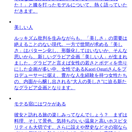
た！」と膝を打ったモデルについて、熱く語っていた
だきます。
美しい人
ルッキズム批判を生みながらも、「美しさ」の需要は
絶えることのない現代。一方で世間が求める「美し
さ」はパターン化し、形骸化してはいないか、そんな
思いから、新しいグラビア企画「美しい人」が生まれ
ました。グラビアと言えば女性の若さとボディを売り
にした企画が多い中、女性であるKaori Oguriさんをプ
ロデューサーに据え、豊かな人生経験を持つ女性たち
の、内面から醸し出される“大人の美しさ”に迫る新た
なグラビア企画となります。
モテる宿にはワケがある
彼女と訪れる旅の楽しみってなんでしょう？ まずは
料理、そして景色。気持ちのいい温泉と高いホスピタ
リティも大切です。さらに設えや歴史などその宿なら