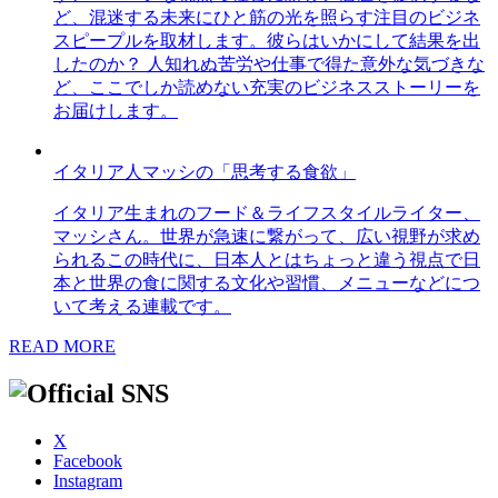
ど、混迷する未来にひと筋の光を照らす注目のビジネ
スピープルを取材します。彼らはいかにして結果を出
したのか？ 人知れぬ苦労や仕事で得た意外な気づきな
ど、ここでしか読めない充実のビジネスストーリーを
お届けします。
イタリア人マッシの「思考する食欲」
イタリア生まれのフード＆ライフスタイルライター、
マッシさん。世界が急速に繋がって、広い視野が求め
られるこの時代に、日本人とはちょっと違う視点で日
本と世界の食に関する文化や習慣、メニューなどにつ
いて考える連載です。
READ MORE
X
Facebook
Instagram