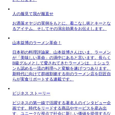
人の服見て我が服直せ
お洒落オヤジの実例をもとに、着こなし術とキーとな
るアイテム、そしてその演出効果をお伝えします。
山本益博のラーメン革命！
日本初の料理評論家、山本益博さんはいま、ラーメン
が「美味しい革命」の渦中にあると言います。長らく
B級グルメとして愛されてきたラーメンは、ミシュラ
ンも認める一流の料理へと変貌を遂げつつあります。
新時代に向けて群雄割拠する街のラーメン店を巨匠自
らが実食リポートする連載です。
ビジネス ストーリー
ビジネスの第一線で活躍する著名人のインタビュー企
画です。時代をリードする商品やサービスを産み出
す、ユニークな視点で社会に新しい価値を提供するな