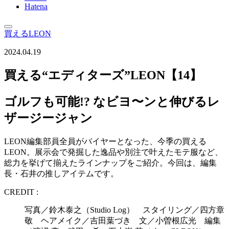
Hatena
買えるLEON
2024.04.19
買える“エディターズ”LEON【14】
ゴルフも可能!? なビヨ〜ンと伸びるレ
ザージージャン
LEON編集部員全員がバイヤーとなった、今季の買える
LEON。展示会で発掘した逸品や別注で叶えたモテ服など、
総力を挙げて揃えたラインナップをご紹介。今回は、編集
長・石井の推しアイテムです。
CREDIT :
写真／鈴木泰之（Studio Log） スタイリング／四方章
敬 ヘアメイク／吉田葉づき 文／小曽根広光 編集