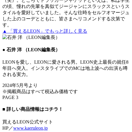
（笑）。ところでトラッカージャケットといえば、私は学生
の頃、憧れの先輩を真似てジージャンにスラックスというス
タイルを愛好していました。そんな往時をセルフオマージュ
した上のコーデとともに、皆さまへリコメンドする次第で
す。
▲ 「買えるLEON」でもっと詳しく見る
● 石井 洋 （LEON編集長）
LEONを愛し、LEONに愛される男。LEON史上最長の就任8
年目へ突入。インスタライブでのMCは地上波への出演も噂
される実力。
2024年5月号より
※掲載商品はすべて税込み価格です
PAGE 3
■ 詳しい商品情報はコチラ！
買えるLEON公式サイト
HP／
www.kaeruleon.jp