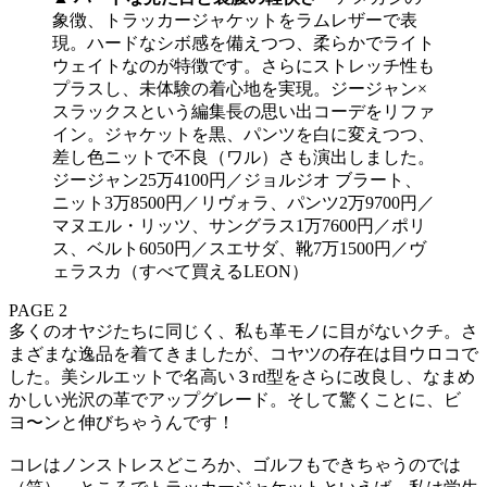
象徴、トラッカージャケットをラムレザーで表
現。ハードなシボ感を備えつつ、柔らかでライト
ウェイトなのが特徴です。さらにストレッチ性も
プラスし、未体験の着心地を実現。ジージャン×
スラックスという編集長の思い出コーデをリファ
イン。ジャケットを黒、パンツを白に変えつつ、
差し色ニットで不良（ワル）さも演出しました。
ジージャン25万4100円／ジョルジオ ブラート、
ニット3万8500円／リヴォラ、パンツ2万9700円／
マヌエル・リッツ、サングラス1万7600円／ポリ
ス、ベルト6050円／スエサダ、靴7万1500円／ヴ
ェラスカ（すべて買えるLEON）
PAGE 2
多くのオヤジたちに同じく、私も革モノに目がないクチ。さ
まざまな逸品を着てきましたが、コヤツの存在は目ウロコで
した。美シルエットで名高い３rd型をさらに改良し、なまめ
かしい光沢の革でアップグレード。そして驚くことに、ビ
ヨ〜ンと伸びちゃうんです！
コレはノンストレスどころか、ゴルフもできちゃうのでは